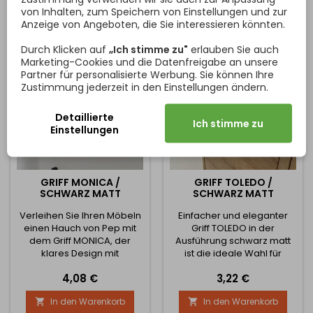
wirkt klar und ausgewogen
von Inhalten, zum Speichern von Einstellungen und zur
und sorgt gleichzeitig für
Anzeige von Angeboten, die Sie interessieren könnten.
einen bequemen Griff und
hohe Funktionalität im
Durch Klicken auf
„Ich stimme zu"
erlauben Sie auch
täglichen Gebrauch. Die...
Marketing-Cookies und die Datenfreigabe an unsere
Partner für personalisierte Werbung. Sie können Ihre
Zustimmung jederzeit in den Einstellungen ändern.
Detaillierte
Ich stimme zu
Einstellungen
GRIFF MONICA /
GRIFF TOLEDO /
SCHWARZ MATT
SCHWARZ MATT
Verleihen Sie Ihren Möbeln
Einfacher und eleganter
einen Hauch von Pep mit
Griff TOLEDO in der
dem Griff MONICA, der
Ausführung schwarz matt
klares Design mit
ist die ideale Wahl für
hochwertiger
moderne und industrielle
Preis
Preis
4,08 €
3,22 €
Handwerkskunst verbindet.
Innenräume. Das
Dank seiner 4
minimalistische Design mit
In den Warenkorb
In den Warenkorb


verschiedenen Längen
klaren Linien verleiht den