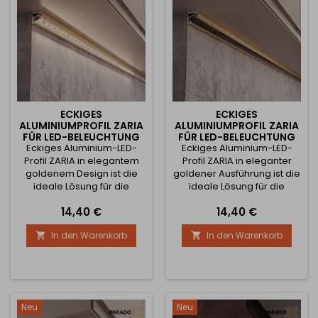
ECKIGES
ECKIGES
ALUMINIUMPROFIL ZARIA
ALUMINIUMPROFIL ZARIA
FÜR LED-BELEUCHTUNG
FÜR LED-BELEUCHTUNG
Eckiges Aluminium-LED-
MIT TRANSPARENTER
Eckiges Aluminium-LED-
MIT SCHWARZER
ABDECKUNG / GOLD
ABDECKUNG / GOLD
Profil ZARIA in elegantem
Profil ZARIA in eleganter
goldenem Design ist die
goldener Ausführung ist die
ideale Lösung für die
ideale Lösung für die
Montage von LED-Streifen
Montage von LED-Streifen
Preis
Preis
14,40 €
14,40 €
im Winkel von 45°, wodurch
im Winkel von 45°, wodurch
das Licht optimal genau
das Licht optimal genau
In den Warenkorb
In den Warenkorb


dorthin gelenkt wird, wo Sie
dorthin gelenkt wird, wo Sie
es benötigen. Es eignet sich
es benötigen. Es eignet sich
zur Beleuchtung von
zur Beleuchtung von
Küchenzeilen, Schränken,
Küchenzeilen, Schränken,
Regalen, Vitrinen,
Regalen, Vitrinen,
Kleiderschränken und
Kleiderschränken und
Neu
Neu
weiteren Innenelementen.
weiteren Innenelementen.