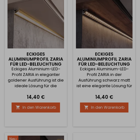
Das Profil besteht...
Das Profil...
ECKIGES
ECKIGES
ALUMINIUMPROFIL ZARIA
ALUMINIUMPROFIL ZARIA
FÜR LED-BELEUCHTUNG
FÜR LED-BELEUCHTUNG
Eckiges Aluminium-LED-
MIT MILCHIGER
Eckiges Aluminium-LED-
MIT TRANSPARENTER
ABDECKUNG / GOLD
ABDECKUNG / SCHWARZ
Profil ZARIA in eleganter
Profil ZARIA in der
MATT
goldener Ausführung ist die
Ausführung schwarz matt
ideale Lösung für die
ist eine elegante Lösung für
Montage von LED-Streifen
die Montage von LED-
Preis
Preis
14,40 €
14,40 €
im Winkel von 45°, wodurch
Streifen im Winkel von 45°,
das Licht optimal genau
wodurch eine optimale
In den Warenkorb
In den Warenkorb


dorthin gelenkt wird, wo Sie
Lichtausrichtung
es benötigen. Es eignet sich
gewährleistet wird. Es ist
zur Beleuchtung von
die ideale Wahl für die
Küchenzeilen, Schränken,
Beleuchtung von
Regalen, Vitrinen,
Küchenzeilen, Schränken,
Kleiderschränken und
Regalen, Vitrinen,
Neu