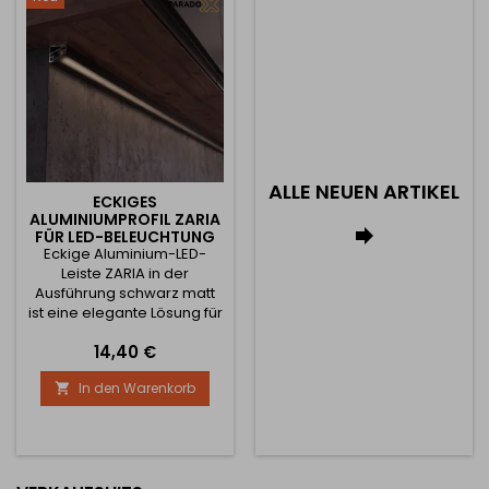
weiteren Innenelementen.
Kleiderschränken und
Das Profil...
weiteren Innenelementen.
Das Profil besteht...
ALLE NEUEN ARTIKEL
ECKIGES
ALUMINIUMPROFIL ZARIA

FÜR LED-BELEUCHTUNG
Eckige Aluminium-LED-
MIT SCHWARZER
ABDECKUNG / SCHWARZ
Leiste ZARIA in der
MATT
Ausführung schwarz matt
ist eine elegante Lösung für
die Montage von LED-
Preis
14,40 €
Streifen im Winkel von 45°,
wodurch eine optimale
In den Warenkorb

Lichtausrichtung
gewährleistet wird. Sie ist
die ideale Wahl für die
Beleuchtung von
Küchenzeilen, Schränken,