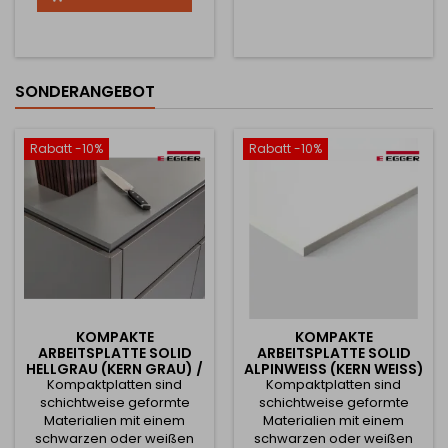
Bodenunebenheiten und
garantiert Stabilität auch
bei hoher Belastung. 📏
Verfügbare Höhen: 100 mm
120 mm 150 mm Jede Höhe
SONDERANGEBOT
bietet die Möglichkeit
einer...
Rabatt -10%
Rabatt -10%
KOMPAKTE
KOMPAKTE
ARBEITSPLATTE SOLID
ARBEITSPLATTE SOLID
HELLGRAU (KERN GRAU) /
ALPINWEISS (KERN WEISS) /
Kompaktplatten sind
U7081/ST76
Kompaktplatten sind
W1101/ST76
schichtweise geformte
schichtweise geformte
Materialien mit einem
Materialien mit einem
schwarzen oder weißen
schwarzen oder weißen