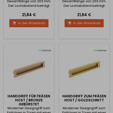
Gesamtlänge von 203 mm.
Gesamtlänge von 203 mm.
Der Lochabstand beträgt
Der Lochabstand beträgt
192 mm. Das
192 mm. Das
Preis
Preis
21,84 €
21,84 €
Befestigungsloch ist 200 x
Befestigungsloch ist 200 x
38 mm groß und 14,5 mm
38 mm groß und 14,5 mm
In den Warenkorb
In den Warenkorb


tief.
tief.
HANDGRIFF FÜR FRÄSEN
HANDGRIFF ZUM FRÄSEN
HOST / BRONZE
HOST / GOLDSCHNITT
GEBÜRSTET
Moderner Designgriff zum
Moderner Designgriff zum
Einfräsen in Türen mit einer
Einfräsen in Türen mit einer