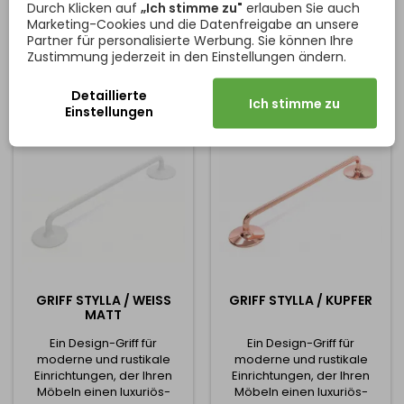
Durch Klicken auf
„Ich stimme zu"
erlauben Sie auch
Preis
Preis
16,38 €
11,34 €
in einem Durchmesser von
durch seine einzigartige
Marketing-Cookies und die Datenfreigabe an unsere
40 mm erhältlich und hat
Form und sein klares,
Partner für personalisierte Werbung. Sie können Ihre
In den Warenkorb
In den Warenkorb


eine Höhe von 28 mm. Kann
minimalistisches Design
Zustimmung jederzeit in den Einstellungen ändern.
mit großen Griffen und
besticht. Es ist die ideale
Aufhängern kombiniert
Wahl für moderne und
werden.
industrielle Innenräume, wo
Detaillierte
Ich stimme zu
es den Gesamtcharakter
Einstellungen
des Raumes unterstreicht.
Der Griff ist aus
hochwertigem Metall mit...
GRIFF STYLLA / WEISS M
GRIFF STYLLA / KUPFER
ATT
Ein Design-Griff für
Ein Design-Griff für
moderne und rustikale
moderne und rustikale
Einrichtungen, der Ihren
Einrichtungen, der Ihren
Möbeln einen luxuriös-
Möbeln einen luxuriös-