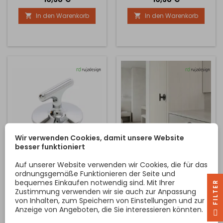
40 mm erhältlich und hat
40 mm erhältlich und hat
In den Warenkorb
In den Warenkorb


eine Höhe von 28 mm. Kann
eine Höhe von 28 mm. Kann
mit großen Griffen und
mit großen Griffen und
Aufhängern kombiniert
Aufhängern kombiniert
werden.
werden.
Wir verwenden Cookies, damit unsere Website
besser funktioniert
KNOPFGRIFF STYLLA /
GRIFFKNOPF STYLLA /
Auf unserer Website verwenden wir Cookies, die für das
CHROM GLÄNZEND
SCHWARZ MATT
ordnungsgemäße Funktionieren der Seite und
bequemes Einkaufen notwendig sind. Mit Ihrer
Ein Designgriff für moderne
Das Design-Knopfgriff
R
Zustimmung verwenden wir sie auch zur Anpassung
und rustikale Innenräume,
STYLLA in der Ausführung
von Inhalten, zum Speichern von Einstellungen und zur
der Ihren Möbeln einen
schwarz matt ist ein
Anzeige von Angeboten, die Sie interessieren könnten.
F
I
L
T
E
luxuriösen und eleganten
stilvolles und modernes
Eindruck verleiht. Der Griff ist
Accessoire für Möbel, das