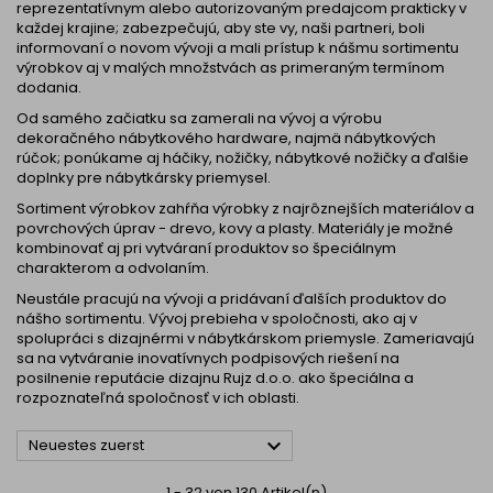
reprezentatívnym alebo autorizovaným predajcom prakticky v
každej krajine; zabezpečujú, aby ste vy, naši partneri, boli
informovaní o novom vývoji a mali prístup k nášmu sortimentu
výrobkov aj v malých množstvách as primeraným termínom
dodania.
Od samého začiatku sa zamerali na vývoj a výrobu
dekoračného nábytkového hardware, najmä nábytkových
rúčok; ponúkame aj háčiky, nožičky, nábytkové nožičky a ďalšie
doplnky pre nábytkársky priemysel.
Sortiment výrobkov zahŕňa výrobky z najrôznejších materiálov a
povrchových úprav - drevo, kovy a plasty. Materiály je možné
kombinovať aj pri vytváraní produktov so špeciálnym
charakterom a odvolaním.
Neustále pracujú na vývoji a pridávaní ďalších produktov do
nášho sortimentu. Vývoj prebieha v spoločnosti, ako aj v
spolupráci s dizajnérmi v nábytkárskom priemysle. Zameriavajú
sa na vytváranie inovatívnych podpisových riešení na
posilnenie reputácie dizajnu Rujz d.o.o. ako špeciálna a
rozpoznateľná spoločnosť v ich oblasti.

Neuestes zuerst
1 - 32 von 130 Artikel(n)