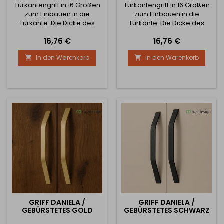
Türkantengriff in 16 Größen
Türkantengriff in 16 Größen
zum Einbauen in die
zum Einbauen in die
Türkante. Die Dicke des
Türkante. Die Dicke des
Materials beträgt 3 mm.
Griffes beträgt 3 mm.
Preis
Preis
16,76 €
16,76 €
In den Warenkorb
In den Warenkorb


GRIFF DANIELA /
GRIFF DANIELA /
GEBÜRSTETES GOLD
GEBÜRSTETES SCHWARZ