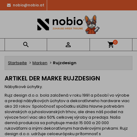
nobio@nobio.at
0


shopping_cart
Startseite
Marken
Rujzdesign
ARTIKEL DER MARKE RUJZDESIGN
Nábytkové úchytky.
Rujz design d.o.o. bola založená v roku 1991 a pôsobí vo výrobe
a predaji nábytkových úchytov a dekoratívneho hardware viac
ako 20 rokov. Spoločnosť spočiatku slúžila hlavne potrebám
slovinských a juhoslovanských trhov, ale dnes náš podiel na
vývoze tvorí viac ako 50% celkovej výroby a predaja. Naša
denná produkcia sa pohybuje medzi 15 000 a 20 000
rukoväťami a inými dekoratívnymi hardvérovými prvkami. Rujz
design d.o.o. udržuje celoeurópsku prítomnosť s