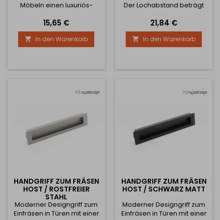
Möbeln einen luxuriös-
Der Lochabstand beträgt
eleganten Eindruck verleiht.
192 mm. Das
Preis
Preis
15,65 €
21,84 €
Der Griff ist in einer Länge
Befestigungsloch ist 200 x
von 232 mm mit einem
38 mm groß und 14,5 mm
In den Warenkorb
In den Warenkorb


Lochabstand von 92 mm
tief.
erhältlich und hat eine
Höhe von 28 mm und eine
Breite von 40 mm.
HANDGRIFF ZUM FRÄSEN
HANDGRIFF ZUM FRÄSEN
HOST / ROSTFREIER
HOST / SCHWARZ MATT
STAHL
Moderner Designgriff zum
Moderner Designgriff zum
Einfräsen in Türen mit einer
Einfräsen in Türen mit einer