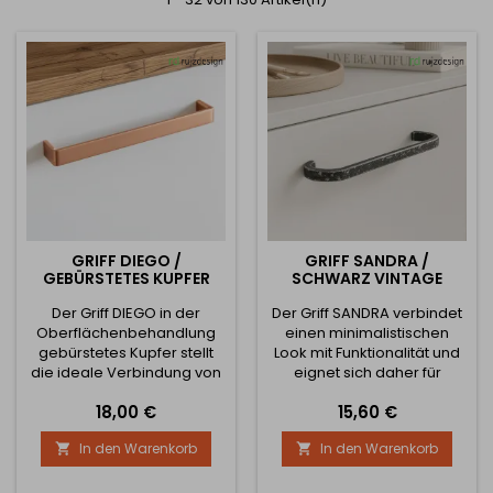
GRIFF DIEGO /
GRIFF SANDRA /
GEBÜRSTETES KUPFER
SCHWARZ VINTAGE
Der Griff DIEGO in der
Der Griff SANDRA verbindet
Oberflächenbehandlung
einen minimalistischen
gebürstetes Kupfer stellt
Look mit Funktionalität und
die ideale Verbindung von
eignet sich daher für
klaren Linien, modernem
moderne Küchen, Wohn-
Preis
Preis
18,00 €
15,60 €
Design und trendiger
und Büroräume. Seine
Kupferfarbe dar. Sein
schmale Form sieht elegant
In den Warenkorb
In den Warenkorb


schlichtes, eckiges Design
aus, ermöglicht aber
wirkt elegant und zeitlos,
gleichzeitig einen
während das gebürstete
bequemen Griff.