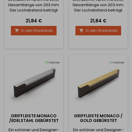
Gesamtlänge von 203 mm.
Gesamtlänge von 203 mm.
Der Lochabstand beträgt
Der Lochabstand beträgt
192 mm. Das
192 mm. Das
Preis
Preis
21,84 €
21,84 €
Befestigungsloch ist 200 x
Befestigungsloch ist 200 x
38 mm groß und 14,5 mm
38 mm groß und 14,5 mm
In den Warenkorb
In den Warenkorb


tief.
tief.
GRIFFLEISTE MONACO
GRIFFLEISTE MONACO /
/EDELSTAHL GEBÜRSTET
GOLD GEBÜRSTET
Ein schöner und Designer-
Ein schöner und Designer-