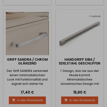
Kupfer dem Möbelstück
Befestigungsschrauben
einen dezenten, luxuriösen
sind im Lieferumfang
Akzent mit einem Hauch
enthalten. Spezifikationen:
von Originalität verleiht.
Abstand der Löcher /
Dank des...
Gesamtlänge: 160 mm / 197
mm...
GRIFF SANDRA / CHROM
HANDGRIFF SIBA /
GLÄNZEND
EDELSTAHL GESCHLIFFEN
Der Griff SANDRA verbindet
1. Design, das nie aus der
einen minimalistischen
Mode kommt
Look mit Funktionalität und
Minimalistisches
eignet sich daher für
slowenisches Design mit
moderne Küchen, Wohn-
klaren Linien und sanft
Preis
Preis
17,40 €
15,60 €
und Büroräume. Seine
abgerundeten Kanten ist
schmale Form sieht elegant
der Beweis dafür, dass
In den Warenkorb
In den Warenkorb


aus, ermöglicht aber
Schönheit in der Einfachheit
gleichzeitig einen
liegt. Die gebürstete Bronze