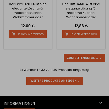
Der Griff DANIELA ist eine
Der Griff DANIELA ist eine
elegante Lösung für
elegante Lösung für
moderne Küchen,
moderne Küchen,
Wohnzimmer oder
Wohnzimmer oder
Büromöbel. Hergestellt aus
Büromöbel. Hergestellt aus
Preis
Preis
12,00 €
12,86 €
hochwertigem Aluminium,
hochwertigem Aluminium,
vereint
vereint
In den Warenkorb
In den Warenkorb


er Widerstandsfähigkeit
er Widerstandsfähigkeit
und Leichtigkeit mit
und Leichtigkeit mit
zeitlosem Design. Dank der
zeitlosem Design. Dank der
minimalistischen Form und
minimalistischen Form und
der universellen Breite von
der universellen Breite von
20 mm sowie einer Höhe
20 mm sowie einer Höhe
ZUM SEITENANFANG

von 29 mm passt er in
von 29 mm passt er in
jedes Interieur. Er ist in
jedes Interieur. Er ist in
Es werden 1 - 32 von 130 Produkte angezeigt
verschiedenen Größen...
verschiedenen Größen...
WEITERE PRODUKTE ANZEIGEN...

INFORMATIONEN