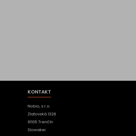
KONTAKT
Nobio, s.r.o.
Zlatovská 1326
91105 Trenčín
Slowakei