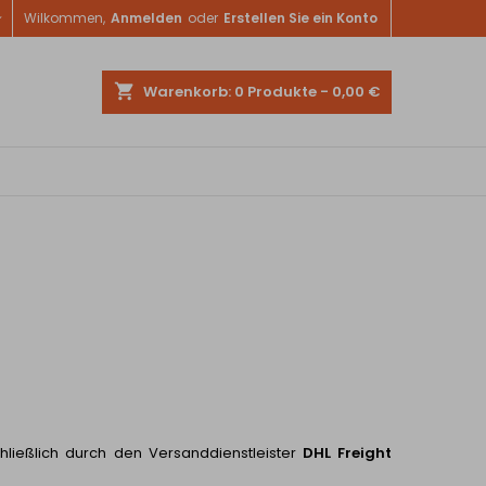

Wilkommen,
Anmelden
oder
Erstellen Sie ein Konto
shopping_cart
Warenkorb:
0
Produkte - 0,00 €
ließlich durch den Versanddienstleister
DHL Freight