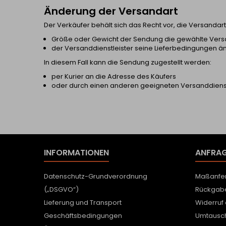
Änderung der Versandart
Der Verkäufer behält sich das Recht vor, die Versandar
Größe oder Gewicht der Sendung die gewählte Versa
der Versanddienstleister seine Lieferbedingungen ä
In diesem Fall kann die Sendung zugestellt werden:
per Kurier an die Adresse des Käufers
oder durch einen anderen geeigneten Versanddienst
INFORMATIONEN
ANFRAG
Datenschutz-Grundverordnung
Maßanfer
(„DSGVO“)
Rückgab
Lieferung und Transport
Widerruf
Geschäftsbedingungen
Umtausc