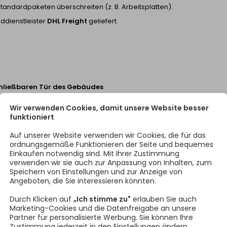
tandardpaketen überschreiten (z. B. Arbeitsplatten).
ddienstleister
DHL Freight
geliefert.
chließbaren Tür des Gebäudes
Wir verwenden Cookies, damit unsere Website besser
funktioniert
Auf unserer Website verwenden wir Cookies, die für das
ordnungsgemäße Funktionieren der Seite und bequemes
Lieferung der Sendung verantwortlich
und nicht verpflichtet, beim
Einkaufen notwendig sind. Mit Ihrer Zustimmung
verwenden wir sie auch zur Anpassung von Inhalten, zum
ernahme
Speichern von Einstellungen und zur Anzeige von
Angeboten, die Sie interessieren könnten.
me zu kontrollieren.
Durch Klicken auf
„Ich stimme zu"
erlauben Sie auch
Marketing-Cookies und die Datenfreigabe an unsere
Partner für personalisierte Werbung. Sie können Ihre
Zustimmung jederzeit in den Einstellungen ändern.