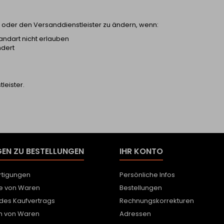
t oder den Versanddienstleister zu ändern, wenn:
ndart nicht erlauben
ndert
leister.
EN ZU BESTELLUNGEN
IHR KONTO
tigungen
Persönliche Infos
e von Waren
Bestellungen
 des Kaufvertrags
Rechnungskorrekturen
h von Waren
Adressen