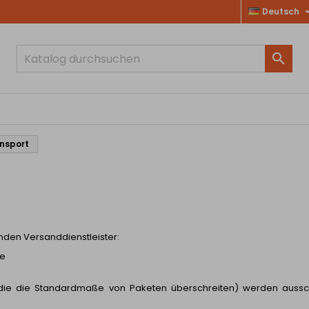
Deutsch

ansport
enden Versanddienstleister:
se
, die die Standardmaße von Paketen überschreiten) werden aussch