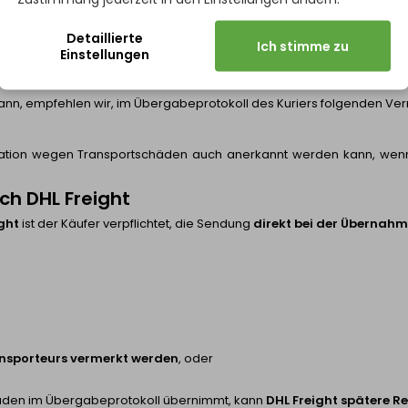
Detaillierte
Ich stimme zu
Einstellungen
, oder
kann, empfehlen wir, im Übergabeprotokoll des Kuriers folgenden Ve
mation wegen Transportschäden auch anerkannt werden kann, wenn de
ch DHL Freight
ght
ist der Käufer verpflichtet, die Sendung
direkt bei der Übernahme
ansporteurs vermerkt werden
, oder
äden im Übergabeprotokoll übernimmt, kann
DHL Freight spätere 