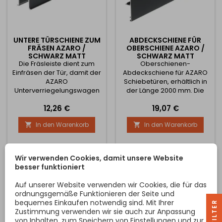
UNTERE TÜRSCHIENE ZUM
ABDECKSCHIENE FÜR
FRÄSEN AZARO /
OBERSCHIENE AZARO /
SCHWARZ MATT
SCHWARZ MATT
Die Fräsleiste dient zum
Oberschienen-
Einfräsen der Tür, damit der
Abdeckschiene für AZARO
AZARO
Schiebetüren, erhältlich in
Unterverriegelungswagen
der Länge 2000 mm. Die
hindurchfahren kann und ist
Schiene wird durch
Preis
Preis
12,26 €
19,07 €
in einer Länge von 2000
Einrasten auf die obere
mm erhältlich.
Schiene montiert und dank
In den Warenkorb
In den Warenkorb


ihrer Verwendung sind die
Räder an der Tür nicht
sichtbar.
Wir verwenden Cookies, damit unsere Website
besser funktioniert
Auf unserer Website verwenden wir Cookies, die für das
ordnungsgemäße Funktionieren der Seite und
bequemes Einkaufen notwendig sind. Mit Ihrer
R
Zustimmung verwenden wir sie auch zur Anpassung
von Inhalten, zum Speichern von Einstellungen und zur