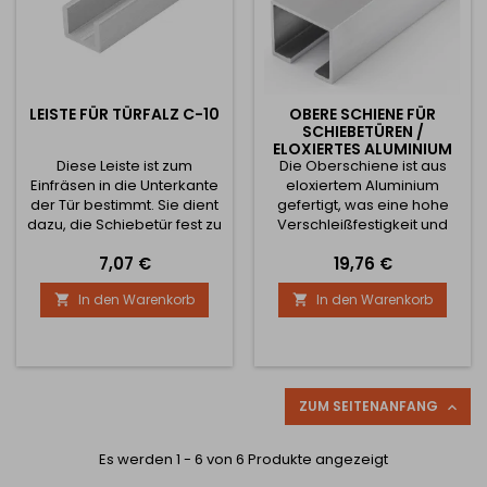
LEISTE FÜR TÜRFALZ C-10
OBERE SCHIENE FÜR
SCHIEBETÜREN /
ELOXIERTES ALUMINIUM
Diese Leiste ist zum
Die Oberschiene ist aus
Einfräsen in die Unterkante
eloxiertem Aluminium
der Tür bestimmt. Sie dient
gefertigt, was eine hohe
dazu, die Schiebetür fest zu
Verschleißfestigkeit und
fixieren, beim Bewegen
lange Lebensdauer
Preis
Preis
7,07 €
19,76 €
stabil zu halten und
garantiert. Sie dient der
gleichzeitig ein Abplatzen
zuverlässigen Führung der
In den Warenkorb
In den Warenkorb


der Spanplatte bei
Schiebetür und ist mit den
längerem Gebrauch zu
Rollen Standard und
verhindern. Die Leiste hat
Econom Lider kompatibel.
ein kompaktes Profil mit
Die Montage ist flexibel -
Außenmaßen von 10 × 10
die Schiene kann
mm und einer
geklemmt werden: an der
ZUM SEITENANFANG

Materialstärke von 1,5 mm.
Decke - mit einem Winkel
Sie ist in den Längen 2...
oder durch
Es werden 1 - 6 von 6 Produkte angezeigt
Verschraubung...