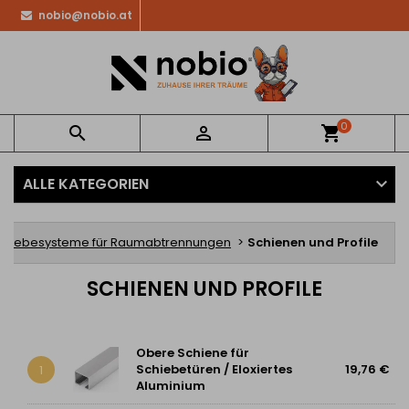
nobio@nobio.at
0


shopping_cart
ALLE KATEGORIEN
chiebesysteme für Raumabtrennungen
Schienen und Profile
SCHIENEN UND PROFILE
Obere Schiene für
Schiebetüren / Eloxiertes
19,76 €
1
Aluminium