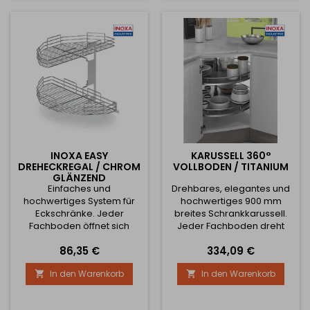
INOXA EASY
KARUSSELL 360°
DREHECKREGAL / CHROM
VOLLBODEN / TITANIUM
GLÄNZEND
Einfaches und
Drehbares, elegantes und
hochwertiges System für
hochwertiges 900 mm
Eckschränke. Jeder
breites Schrankkarussell.
Fachboden öffnet sich
Jeder Fachboden dreht
unabhängig. Der untere
sich unabhängig
Preis
Preis
86,35 €
334,09 €
Fachboden kann an der Tür
voneinander rundherum
befestigt werden und öffnet
Höhenverstellbar von 670
In den Warenkorb
In den Warenkorb


sich automatisch, wenn die
mm - 720 mm Minimale
Tür geöffnet wird.
Schrankabmessungen: Für
Ausgelegt für Türbreite 450
900 mm Schrank - 864 x