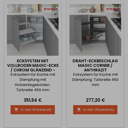
ECKSYSTEM MIT
DRAHT-ECKBESCHLAG
VOLLBODEN MAGIC-ECKE
MAGIC CORNER /
/ CHROM GLÄNZEND -
ANTHRAZIT
Ecksystem für Küche mit
WEISS
Ecksystem für Küche mit
Dämpfung mit
Dämpfung. Türbreite 450
Holzeinlegeböden.
mm
Türbreite 450 mm
Preis
Preis
351,54 €
277,20 €
In den Warenkorb
In den Warenkorb

