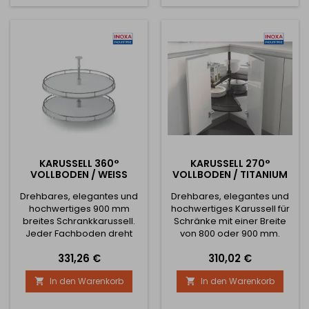
mm und Schrankbreite 800
864 mm Maximale
mm. Mindestschrankbreite
Belastung pro 1 Fachboden
400 mm.
ist 15 kg
KARUSSELL 360°
KARUSSELL 270°
VOLLBODEN / WEISS
VOLLBODEN / TITANIUM
Drehbares, elegantes und
Drehbares, elegantes und
hochwertiges 900 mm
hochwertiges Karussell für
breites Schrankkarussell.
Schränke mit einer Breite
Jeder Fachboden dreht
von 800 oder 900 mm.
sich unabhängig
Jeder Fachboden dreht
Preis
Preis
331,26 €
310,02 €
voneinander rundherum
sich bei Bedarf
Höhenverstellbar von 670
unabhängig.
In den Warenkorb
In den Warenkorb


mm - 720 mm Minimale
Höhenverstellbar von 670
Schrankabmessungen: Für
mm - 720 mm Minimale
900 mm Schrank - 864 x
Schrankabmessungen: Für