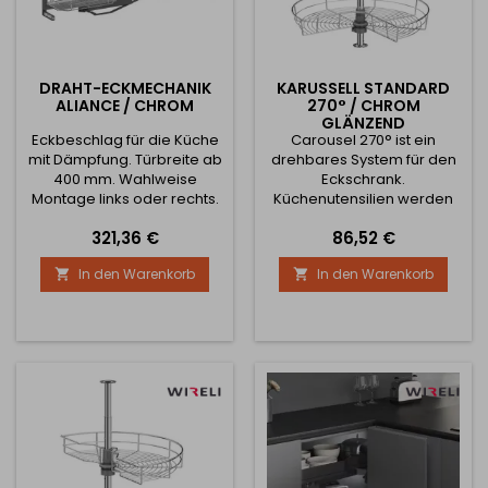
DRAHT-ECKMECHANIK
KARUSSELL STANDARD
ALIANCE / CHROM
270° / CHROM
GLÄNZEND
Eckbeschlag für die Küche
Carousel 270° ist ein
mit Dämpfung. Türbreite ab
drehbares System für den
400 mm. Wahlweise
Eckschrank.
Montage links oder rechts.
Küchenutensilien werden
Mindestschrankhöhe 600
auf dem Regal leicht
Preis
Preis
321,36 €
86,52 €
mm und Tiefe 535 mm.
zugänglich sein und Sie
können eine Menge mehr
In den Warenkorb
In den Warenkorb


Dinge aufbewahren. Das
Paket enthält 2 drehbare
Drahtkörbe und eine
Haltestange, die an der
Ober- und Unterseite des
Schrankes befestigt wird.
Die Höhe ist von 550 bis 750
mm verstellbar.