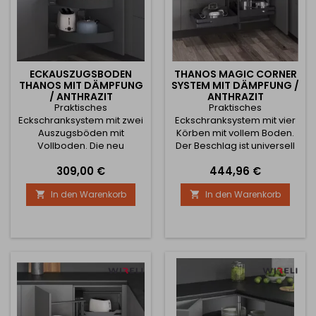
ECKAUSZUGSBODEN
THANOS MAGIC CORNER
THANOS MIT DÄMPFUNG
SYSTEM MIT DÄMPFUNG /
/ ANTHRAZIT
ANTHRAZIT
Praktisches
Praktisches
Eckschranksystem mit zwei
Eckschranksystem mit vier
Auszugsböden mit
Körben mit vollem Boden.
Vollboden. Die neu
Der Beschlag ist universell
entwickelte Serie von
sowohl für die linke als
Preis
Preis
309,00 €
444,96 €
Vollbodenregalen aus
auch für die rechte Seite.
Stahl verleiht den
Neu entwickeltes
In den Warenkorb
In den Warenkorb


Produkten ein luxuriöses
Vollbodenregalprogramm
Aussehen. Die Ausrichtung
aus Stahl Die minimale
ist wahlweise links oder
Türbreite beträgt nur 450
rechts, bei Öffnung nach
mm.
links wählen Sie den linken
Korb und bei Öffnung nach
rechts den rechten Korb.
Die Mindesttürbreite
beträgt 450 mm.