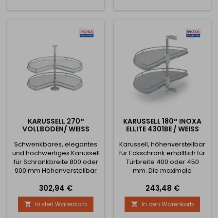
864 mm Maximale
800 mm Schrank - 764 x
Belastung pro 1 Fachboden
764 mm Für Schrank 900
ist 15 kg
mm - 864 x 864 mm
Maximale Belastung pro 1
Fachboden ist 15 kg
KARUSSELL 270°
KARUSSELL 180° INOXA
VOLLBODEN/ WEISS
ELLITE 4301BE / WEISS
Schwenkbares, elegantes
Karussell, höhenverstellbar
und hochwertiges Karussell
für Eckschrank erhältlich für
für Schrankbreite 800 oder
Türbreite 400 oder 450
900 mm Höhenverstellbar
mm. Die maximale
von 670 mm - 720 mm
Belastung pro 1 Fachboden
Preis
Preis
302,94 €
243,48 €
Minimale
beträgt 15 kg. Die Höhe des
Schrankabmessungen: Für
Produkts beträgt 615 mm
In den Warenkorb
In den Warenkorb


800 mm Schrank - 764 x
Die Installation ist einfach,
764 mm Für Schrank 900
Sie befestigen die