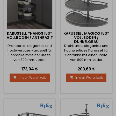
KARUSSELL THANOS 180°
KARUSSELL MAGICO 180°
VOLLBODEN / ANTHRAZIT
VOLLBODEN /
DUNKELGRAU
Drehbares, elegantes und
Drehbares, elegantes und
hochwertiges Karussell für
hochwertiges Karussell für
Schränke mit einer Breite
Schränke mit einer Breite
von 800 mm. Jeder
von 800 mm. Jeder
Fachboden ist einzeln rund
Fachboden ist einzeln rund
Preis
Preis
173,04 €
203,69 €
drehbar. Der Boden des
drehbar. Der Boden des
Ecksystems ist aus Stahl
Ecksystems ist aus HDF
In den Warenkorb
In den Warenkorb


gefertigt. Höhenverstellbar
gefertigt. Höhenverstellbar
von 650 mm - 850 mm.
von 600 mm - 750 mm. Die
Maximale Belastung pro 1
maximale Belastung pro 1
Fachboden beträgt 20 kg.
Regalboden beträgt 20 kg.