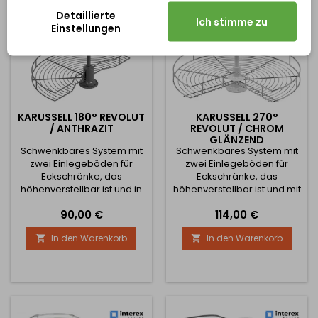
jede Türbreite: 400mm -
Detaillierte
600 450 mm -...
Ich stimme zu
Einstellungen
KARUSSELL 180° REVOLUT
KARUSSELL 270°
/ ANTHRAZIT
REVOLUT / CHROM
GLÄNZEND
Schwenkbares System mit
Schwenkbares System mit
zwei Einlegeböden für
zwei Einlegeböden für
Eckschränke, das
Eckschränke, das
höhenverstellbar ist und in
höhenverstellbar ist und mit
einer Länge von 740 mm
einem Durchmesser von
Preis
Preis
90,00 €
114,00 €
erhältlich ist. Das
740 mm erhältlich ist. Das
Mindestmaß der Tür
Mindestmaß der Tür
In den Warenkorb
In den Warenkorb


beträgt 450 mm.
beträgt 400 mm.