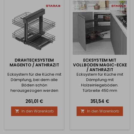
ist 20 kg Der Durchmesser
ist 20 kg Der Durchmesser
der Körbe ist: bei 800 mm -
der Körbe ist: bei 800 mm -
710 mm bei 900 mm -...
710 mm bei 900 mm -...
DRAHTECKSYSTEM
ECKSYSTEM MIT
MAGENTO / ANTHRAZIT
VOLLBODEN MAGIC-ECKE
/ ANTHRAZIT
Ecksystem für die Küche mit
Ecksystem für Küche mit
Dämpfung, bei dem alle
Dämpfung mit
Böden schön
Holzeinlegeböden.
herausgezogen werden
Türbreite 450 mm
können. Türbreite 450 mm
Preis
Preis
261,01 €
351,54 €
In den Warenkorb
In den Warenkorb

