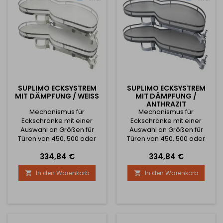
SUPLIMO ECKSYSTREM
SUPLIMO ECKSYSTREM
MIT DÄMPFUNG / WEISS
MIT DÄMPFUNG /
ANTHRAZIT
Mechanismus für
Mechanismus für
Eckschränke mit einer
Eckschränke mit einer
Auswahl an Größen für
Auswahl an Größen für
Türen von 450, 500 oder
Türen von 450, 500 oder
600 mm. Elegante
600 mm. Elegante
Preis
Preis
334,84 €
334,84 €
Holzeinlegeböden. Der
Holzeinlegeböden. Der
Mechanismus verfügt über
Mechanismus verfügt über
In den Warenkorb
In den Warenkorb


einen versteckten Dämpfer,
einen versteckten Dämpfer,
der dem Mechanismus
der dem Mechanismus
einen ruhigen Lauf beim
einen ruhigen Lauf beim
Schließen verleiht.
Schließen verleiht.
Höhenverstellung der
Höhenverstellung der
Fachböden nach Bedarf mit
Fachböden nach Bedarf mit