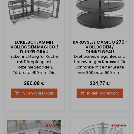
ECKBESCHLAG MIT
KARUSSELL MAGICO 270°
VOLLBODEN MAGICO /
VOLLBODEN /
DUNKELGRAU
DUNKELGRAU
Eckeinrichtung für Küche
Drehbares, elegantes und
mit Dämpfung mit
hochwertiges Karussell für
Holzeinlegeböden.
Schränke mit einer Breite
Türbreite 450 mm. Die
von 800 oder 900 mm.
minimal erforderliche Tiefe
Jeder Regalboden ist
Preis
Preis
280,08 €
224,77 €
beträgt nur 490 mm.
einzeln umlaufend
schwenkbar. Der Boden
In den Warenkorb
In den Warenkorb


des Ecksystems ist aus HDF
gefertigt. Höhenverstellbar
von 600 mm - 750 mm.
Maximale Belastung pro 1
Regalboden ist 20 kg Der
Durchmesser der Körbe ist:
bei 800 mm - 710 mm bei
900 mm - 810 mm