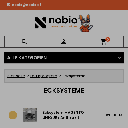
nobio@nobio.at
0


shopping_cart
ALLE KATEGORIEN
Startseite
Drathprogram
Ecksysteme
ECKSYSTEME
Ecksystem MAGENTO
328,86 €
1
UNIQUE / Anthrazit