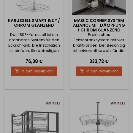
KARUSSELL SMART 180° /
MAGIC CORNER SYSTEM
CHROM GLÄNZEND
ALIANCE MIT DÄMPFUNG
/ CHROM GLÄNZEND
Das 180°-Karussell ist ein
Praktisches
drehbares System für den
Eckschranksystem mit vier
Eckschrank. Die Installation
Drahtkörben. Der Beschlag
ist einfach, Sie befestigen
ist universell sowohl für die
die Stützstange an der
linke als auch für die rechte
Preis
Preis
76,38 €
333,72 €
linken oder rechten Seite
Seite. Die minimale
des Schranks und
Türbreite beträgt nur 450
In den Warenkorb
In den Warenkorb


befestigen den Haken am
mm.
Korb an der Tür, durch
Öffnen der Tür gleiten die
Regale heraus. Sie können
die Höhe von 600 bis 750
mm einstellen.