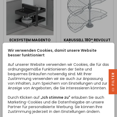
ECKSYSTEM MAGENTO
KARUSSELL 180° REVOLUT
UNIQUE / ANTHRAZIT
/ CHROM GLÄNZEND
Wir verwenden Cookies, damit unsere Website
Eckmechanismus für die
Schwenkbares System mit
besser funktioniert
Küche mit Dämpfung in
zwei Einlegeböden für
exklusivem Design aus
Eckschränke, das
Auf unserer Website verwenden wir Cookies, die für das
Stahl. Der Mechanismus
höhenverstellbar ist und in
ordnungsgemäße Funktionieren der Seite und
dämpft sowohl beim
einer Länge von 740 mm
bequemes Einkaufen notwendig sind. Mit Ihrer
R
Preis
Preis
328,86 €
90,00 €
Öffnen als auch beim
erhältlich ist. Das
Zustimmung verwenden wir sie auch zur Anpassung
Schließen. Wahlweise für
Mindestmaß der Tür
von Inhalten, zum Speichern von Einstellungen und zur
In den Warenkorb
In den Warenkorb


Türbreiten von 400 mm,
beträgt 450 mm.
Anzeige von Angeboten, die Sie interessieren könnten.
F
I
L
T
E
450 mm, 500 mm oder 550
mm. Der Beschlag ist
Durch Klicken auf
„Ich stimme zu"
erlauben Sie auch
universell sowohl für die
Marketing-Cookies und die Datenfreigabe an unsere
linke als auch für die rechte
Partner für personalisierte Werbung. Sie können Ihre
Seite geeignet.
Zustimmung jederzeit in den Einstellungen ändern.
Mindestschrankbreite für