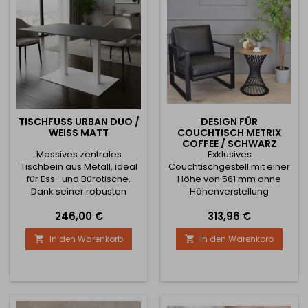
maximale Abmessungen
maximale Abmessungen
der Tischplatte: Für...
der Tischplatte: Für...
TISCHFUSS URBAN DUO / W
DESIGN FÜR
EISS MATT
COUCHTISCH METRIX
COFFEE / SCHWARZ
Massives zentrales
Exklusives
MATT
Tischbein aus Metall, ideal
Couchtischgestell mit einer
für Ess- und Bürotische.
Höhe von 561 mm ohne
Dank seiner robusten
Höhenverstellung
Konstruktion und seines
Mindestmaß der
Preis
Preis
246,00 €
313,96 €
hohen Gewichts bietet es
Tischplatte: Durchmesser
auch bei größeren
450 mm Empfohlenes
In den Warenkorb
In den Warenkorb


Tischplatten eine
Höchstmaß der Tischplatte:
hervorragende Stabilität
800 mm Durchmesser Das
und Tragfähigkeit.
Gewicht der Tischstruktur
Verfügbare
beträgt 7,35 kg.
Höhenvarianten: 720 mm -
für klassische Ess- oder