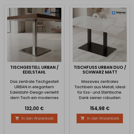
markantes Designelement.
Höhenvarianten: 730 mm -
Das Gestell eignet sich für
für klassische Ess- oder
kleinere und mittelgroße
Arbeitstische 1100 mm - für
Tischplatten,...
Barbestuhlung oder hohe
Theken...
TISCHGESTELL URBAN /
TISCHFUSS URBAN DUO / S
EDELSTAHL
CHWARZ MATT
Das zentrale Tischgestell
Massives zentrales
URBAN in elegantem
Tischbein aus Metall, ideal
Edelstahl-Design verleiht
für Ess- und Stehtische.
dem Tisch ein modernes
Dank seiner robusten
und professionelles
Bauweise und seines
Preis
Preis
132,00 €
154,98 €
Aussehen. Dank der
hohen Gewichts
stabilen und massiven
gewährleistet es eine
In den Warenkorb
In den Warenkorb


Konstruktion bietet es
hervorragende Stabilität
hervorragende Stabilität
und Tragfähigkeit auch für
und ist sowohl für den
größere Tischplatten.