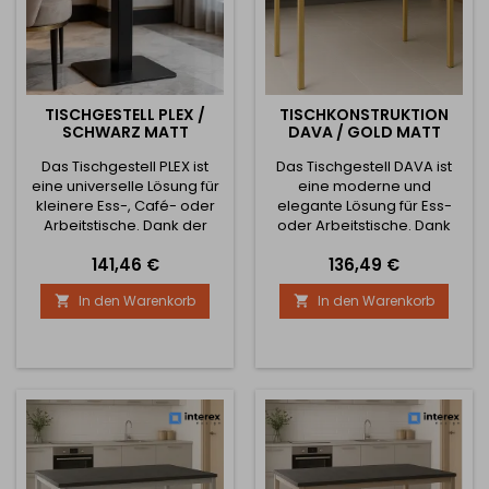
TISCHGESTELL PLEX /
TISCHKONSTRUKTION
SCHWARZ MATT
DAVA / GOLD MATT
Das Tischgestell PLEX ist
Das Tischgestell DAVA ist
eine universelle Lösung für
eine moderne und
kleinere Ess-, Café- oder
elegante Lösung für Ess-
Arbeitstische. Dank der
oder Arbeitstische. Dank
einteiligen, geschweißten
seines minimalistischen
Preis
Preis
141,46 €
136,49 €
Konstruktion bietet es hohe
Designs und der präzisen
Stabilität und Festigkeit, was
Verarbeitung kommt es in
In den Warenkorb
In den Warenkorb


es zur idealen Wahl für
jedem Interieur zur Geltung
Haushalte und gewerbliche
– vom industriellen bis zum
Betriebe macht.
modernen
Technische Parameter
skandinavischen Stil. Die
Material: Stahl Höhe des
robuste Stahlkonstruktion
Gestells: 730 mm Maß der
garantiert Stabilität und
unteren Basis: 370 × 370...
eine lange Lebensdauer,
während die...