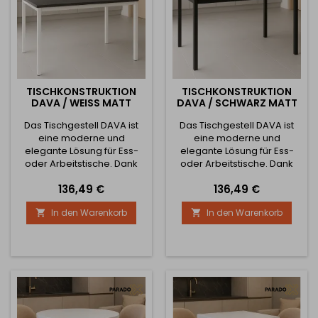
TISCHKONSTRUKTION
TISCHKONSTRUKTION
DAVA / WEISS MATT
DAVA / SCHWARZ MATT
Das Tischgestell DAVA ist
Das Tischgestell DAVA ist
eine moderne und
eine moderne und
elegante Lösung für Ess-
elegante Lösung für Ess-
oder Arbeitstische. Dank
oder Arbeitstische. Dank
seines minimalistischen
seines minimalistischen
Preis
Preis
136,49 €
136,49 €
Designs und der präzisen
Designs und der präzisen
Verarbeitung kommt es in
Verarbeitung kommt es in
In den Warenkorb
In den Warenkorb


jedem Interieur zur Geltung
jedem Interieur zur Geltung
– vom industriellen bis zum
– vom industriellen bis hin
modernen
zum modernen
skandinavischen Stil. Die
skandinavischen Stil. Die
robuste Stahlkonstruktion
robuste Stahlkonstruktion
garantiert Stabilität und
garantiert Stabilität und
eine lange Lebensdauer,
eine lange Lebensdauer,
während die...
während die...