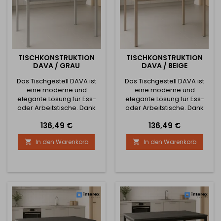
TISCHKONSTRUKTION
TISCHKONSTRUKTION
DAVA / GRAU
DAVA / BEIGE
Das Tischgestell DAVA ist
Das Tischgestell DAVA ist
eine moderne und
eine moderne und
elegante Lösung für Ess-
elegante Lösung für Ess-
oder Arbeitstische. Dank
oder Arbeitstische. Dank
seines minimalistischen
seines minimalistischen
Preis
Preis
136,49 €
136,49 €
Designs und der präzisen
Designs und der präzisen
Verarbeitung kommt es in
Verarbeitung kommt es in
In den Warenkorb
In den Warenkorb


jedem Interieur zur Geltung
jedem Interieur zur Geltung
– vom industriellen bis zum
– vom industriellen bis hin
modernen
zum modernen
skandinavischen Stil. Die
skandinavischen Stil. Die
robuste Stahlkonstruktion
robuste Stahlkonstruktion
garantiert Stabilität und
garantiert Stabilität und
eine lange Lebensdauer,
eine lange Lebensdauer,
während die...
während die...