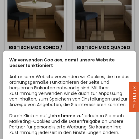
dem täglichen Gebrauch
dem täglichen Gebrauch
standhält....
standhält. Die...
ESSTISCH MOX RONDO /
ESSTISCH MOX QUADRO
EDELSTAHL - WEISS G
/ EDELSTAHL - WEISS G
LÄNZEND
LÄNZEND
Wir verwenden Cookies, damit unsere Website
Der moderne und
Der moderne und
besser funktioniert
langlebige runde Esstisch
langlebige MOX-Esstisch
MOX kombiniert eine
kombiniert eine
Auf unserer Website verwenden wir Cookies, die für das
hochwertige Tischplatte
hochwertige Tischplatte
ordnungsgemäße Funktionieren der Seite und
aus der Arbeitsplatte mit
aus der Arbeitsplatte mit
bequemes Einkaufen notwendig sind. Mit Ihrer
R
Preis
Preis
351,22 €
321,95 €
einem stabilen Mittelfuß.
einem stabilen Mittelfuß.
Zustimmung verwenden wir sie auch zur Anpassung
Die 38 mm dicke
Die 38 mm dicke
von Inhalten, zum Speichern von Einstellungen und zur
In den Warenkorb
In den Warenkorb


Tischplatte besteht aus
Tischplatte besteht aus
Anzeige von Angeboten, die Sie interessieren könnten.
F
I
L
T
E
hochbelastbaren
hochbelastbaren
Arbeitsplatten, die eine
Arbeitsplatten, die eine
Durch Klicken auf
„Ich stimme zu"
erlauben Sie auch
lange Lebensdauer und
lange Lebensdauer und
Marketing-Cookies und die Datenfreigabe an unsere
hohe Belastbarkeit
hohe Belastbarkeit
Partner für personalisierte Werbung. Sie können Ihre
garantieren. Die
garantieren. Die
Zustimmung jederzeit in den Einstellungen ändern.
Oberfläche ist ein
Oberfläche ist ein