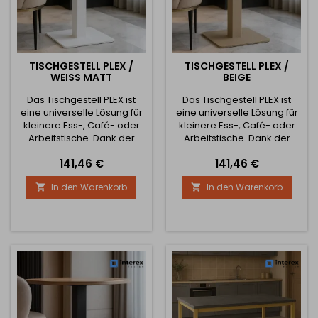
TISCHGESTELL PLEX /
TISCHGESTELL PLEX /
WEISS MATT
BEIGE
Das Tischgestell PLEX ist
Das Tischgestell PLEX ist
eine universelle Lösung für
eine universelle Lösung für
kleinere Ess-, Café- oder
kleinere Ess-, Café- oder
Arbeitstische. Dank der
Arbeitstische. Dank der
einteiligen, geschweißten
einteiligen, geschweißten
Preis
Preis
141,46 €
141,46 €
Konstruktion bietet es hohe
Konstruktion bietet es hohe
Stabilität und Festigkeit, was
Stabilität und Festigkeit, was
In den Warenkorb
In den Warenkorb


es zur idealen Wahl für
es zur idealen Wahl für
Haushalte sowie
Haushalte und gewerbliche
gewerbliche Betriebe
Betriebe macht.
macht. Technische
Technische Parameter
Parameter Material: Stahl
Material: Stahl Gestellhöhe:
Höhe des Gestells: 730 mm
730 mm Maße der unteren
Maße der unteren Basis:
Basis: 370 × 370 mm...
370 ×...