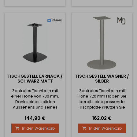
Büros und Haushalte.
Die massive runde Basis
Erhältlich in zwei Höhen –
sorgt für hervorragende
730 mm (klassisches
Stabilität, während die
Sitzen) oder 1100 mm
Stahl-Säule mit einem
(Barsitzen). Die robuste
Durchmesser von 76 mm
Basis und das...
hohe...
TISCHGESTELL LARNACA /
TISCHGESTELL WAGNER /
SCHWARZ MATT
SILBER
Zentrales Tischbein mit
Zentrales Tischbein mit
einer Höhe von 730 mm.
Höhe 720 mm Haben Sie
Dank seines soliden
bereits eine passende
Aussehens und seines
Tischplatte ?Nutzen Sie
hohen Gewichts kann es
unsere Online-Beratung
Preis
Preis
144,90 €
162,02 €
eine Tischplatte mit den
und wir liefern Ihnen
Maßen 800 x 800 mm
zusammen mit den
In den Warenkorb
In den Warenkorb


tragen und gewährleistet
Tischbeinen eine
die Stabilität des Tisches.
Tischplatte aus