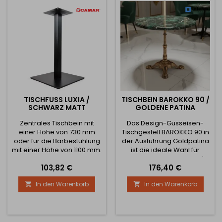
Designelement besticht
nicht nur optisch, sondern
auch durch seine Stabilität
und...
TISCHFUSS LUXIA / S
TISCHBEIN BAROKKO 90 /
CHWARZ MATT
GOLDENE PATINA
Zentrales Tischbein mit
Das Design-Gusseisen-
einer Höhe von 730 mm
Tischgestell BAROKKO 90 in
oder für die Barbestuhlung
der Ausführung Goldpatina
mit einer Höhe von 1100 mm.
ist die ideale Wahl für
Dank seiner massiven
stilvolle Innenräume, Cafés,
Preis
Preis
103,82 €
176,40 €
Erscheinung und seines
Restaurants oder Vintage-
hohen Gewichts kann es
Bereiche. Dank des reich
In den Warenkorb
In den Warenkorb


eine Tischplatte von 900 x
verzierten
900 mm bzw. 800 x 800 mm
Gusseisensockels bringt es
bei der Barvariante tragen
Eleganz und traditionellen
und sorgt für die Stabilität
handwerklichen Charakter
des Tisches. Die
in den Raum. Das Gestell ist