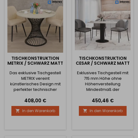
Arbeitstische Empfohlene
maximale Abmessungen
der Tischplatte: Für...
TISCHKONSTRUKTION
TISCHKONSTRUKTION
METRIX / SCHWARZ MATT
CESAR / SCHWARZ MATT
Das exklusive Tischgestell
Exklusives Tischgestell mit
METRIX vereint
715 mm Höhe ohne
künstlerisches Design mit
Höhenverstellung
perfekter technischer
Mindestmaß der
Präzision. Seine
Tischplatte: 600 mm
Preis
Preis
408,00 €
450,46 €
spiralförmige Konstruktion
Durchmesser Empfohlenes
aus verflochtenen
Höchstmaß der Tischplatte:
In den Warenkorb
In den Warenkorb


Stahlstäben erzeugt einen
1200 mm Durchmesser Das
einzigartigen 3D-Effekt, der
Gewicht der Tischstruktur
garantiert in jedem
beträgt 21,5 kg.
Interieur Aufmerksamkeit
erregt. Dieses