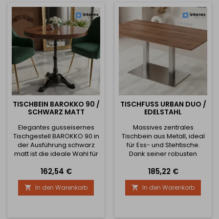
Abmessungen des unteren
stabil, langlebig und für
Fußes betragen 440 x 440
kleinere und mittelgroße...
mm. Die...
TISCHBEIN BAROKKO 90 /
TISCHFUSS URBAN DUO / E
SCHWARZ MATT
DELSTAHL
Elegantes gusseisernes
Massives zentrales
Tischgestell BAROKKO 90 in
Tischbein aus Metall, ideal
der Ausführung schwarz
für Ess- und Stehtische.
matt ist die ideale Wahl für
Dank seiner robusten
klassische, Vintage- sowie
Bauweise und seines
Preis
Preis
162,54 €
185,22 €
moderne Innenräume.
hohen Gewichts
Dank der dekorativen
gewährleistet es eine
In den Warenkorb
In den Warenkorb


Formgebung und der
hervorragende Stabilität
stabilen Konstruktion bietet
und Tragfähigkeit auch für
es eine hohe Stabilität und
größere Tischplatten.
wirkt zugleich als
Verfügbare