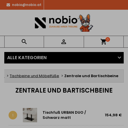
nobio@nobio.at
0


shopping_cart
ALLE KATEGORIEN
ite
Tischbeine und Möbelfüße
Zentrale und Bartischbeine
ZENTRALE UND BARTISCHBEINE
Tischfuß URBAN DUO /
154,98 €
1
Schwarz matt