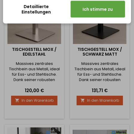
extradickes Laminat, das
extradickes Laminat, das
Detaillierte
dem täglichen Gebrauch
dem täglichen Gebrauch
Ich stimme zu
Einstellungen
standhält....
standhält. Die...
TISCHGESTELL MOX /
TISCHGESTELL MOX /
EDELSTAHL
SCHWARZ MATT
Massives zentrales
Massives zentrales
Tischbein aus Metall, ideal
Tischbein aus Metall, ideal
für Ess- und Stehtische.
für Ess- und Stehtische.
Dank seiner robusten
Dank seiner robusten
Bauweise und seines
Bauweise und seines
Preis
Preis
120,00 €
131,71 €
hohen Gewichts
hohen Gewichts
gewährleistet es eine
gewährleistet es eine
In den Warenkorb
In den Warenkorb


hervorragende Stabilität
hervorragende Stabilität
und Tragfähigkeit auch für
und Tragfähigkeit auch für
größere Tischplatten.
größere Tischplatten.
Verfügbare
Verfügbare
Höhenvarianten: 740 mm -
Höhenvarianten: 740 mm -
für klassische Ess- oder
für klassische Ess- oder
Arbeitstische Empfohlene
Arbeitstische Empfohlene