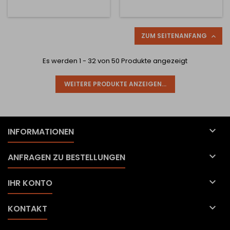
Die Abmessungen des
Arbeitsplattenmaterial
unteren Fußes betragen
oder anderem
450 x 450 mm. Der
Flachmaterial in den von
Durchmesser des mittleren
Ihnen gewünschten Maßen
ZUM SEITENANFANG

Fußes beträgt 76 mm.
zu einem unschlagbaren
Preis und in einer
Es werden 1 - 32 von 50 Produkte angezeigt
unschlagbaren Qualität
mit...
WEITERE PRODUKTE ANZEIGEN...

INFORMATIONEN

ANFRAGEN ZU BESTELLUNGEN

IHR KONTO

KONTAKT