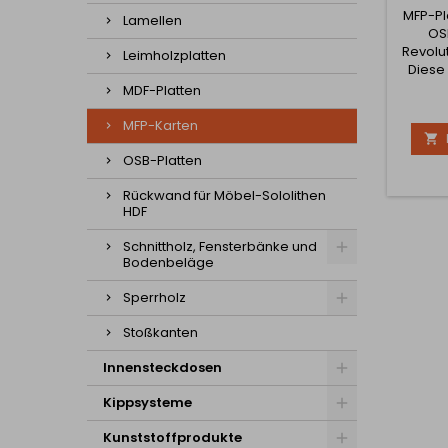
MFP-Pl
Lamellen
OSB
Revolu
Leimholzplatten
Diese 
de
MDF-Platten
Innovat
MFP-Karten

Altla
Pl
OSB-Platten
Char
Rückwand für Möbel-Sololithen
HDF
herk
Platten
Schnittholz, Fensterbänke und
Vorteil
Bodenbeläge
Zugfe
Sperrholz
Stoßkanten
Innensteckdosen
Kippsysteme
Kunststoffprodukte