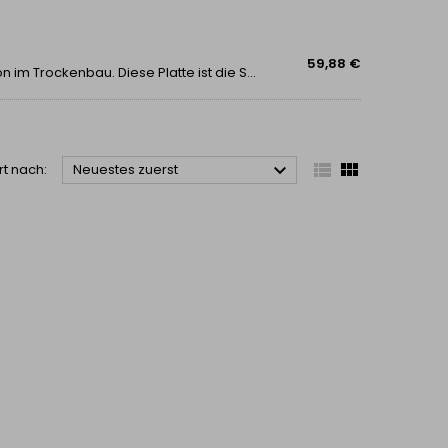
59,88 €
MFP-Platten - verbesserte OSB-Platten - eine Revolution im Trockenbau. Diese Platte ist die Spitze der holzbasierten Innovationen im weiten Feld der Bau- und Altlastenbereiche. MFP-Platten haben den Charakter von Holz. Im Vergleich zu...



rt nach:
Neuestes zuerst