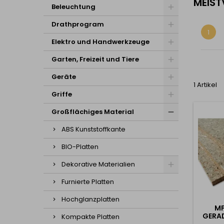
MEIST
Beleuchtung
Drathprogram
1
Elektro und Handwerkzeuge
Garten, Freizeit und Tiere
Geräte
1 Artikel
Griffe
Großflächiges Material
ABS Kunststoffkante
BIO-Platten
Dekorative Materialien
Furnierte Platten
Hochglanzplatten
MF
GERAD
Kompakte Platten