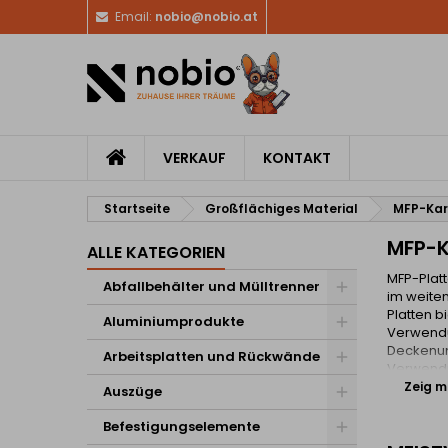
Email:
nobio@nobio.at
VERKAUF
KONTAKT
Startseite
Großflächiges Material
MFP-Kar
MFP-K
ALLE KATEGORIEN
MFP-Platt
Abfallbehälter und Mülltrenner
im weiten
Platten b
Aluminiumprodukte
Verwendu
Deckenunt
Arbeitsplatten und Rückwände
Verwend
Zeig me
Auszüge
Befestigungselemente