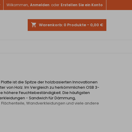

Wilkommen,
Anmelden
oder
Erstellen Sie ein Konto
shopping_cart
Warenkorb:
0
Produkte - 0,00 €
latte ist die Spitze der holzbasierten Innovationen
ter von Holz. Im Vergleich zu herkömmlichen OSB 3-
ine höhere Feuchtebeständigkeit. Die häufigsten
erkleidungen - Sandwich für Dämmung,
, Flächenteile, Wandverkleidungen und viele andere