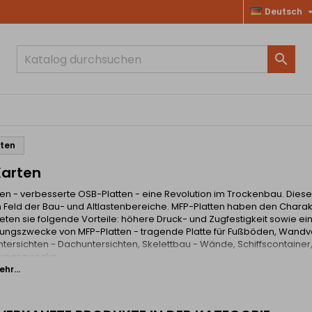
Deutsch

ten
arten
en - verbesserte OSB-Platten - eine Revolution im Trockenbau. Diese P
 Feld der Bau- und Altlastenbereiche. MFP-Platten haben den Charak
ieten sie folgende Vorteile: höhere Druck- und Zugfestigkeit sowie e
ngszwecke von MFP-Platten - tragende Platte für Fußböden, Wandv
ersichten - Dachuntersichten, Skelettbau - Wände, Schiffscontainer
ungszwecke.
hr...