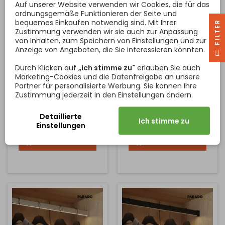
Auf unserer Website verwenden wir Cookies, die für das
ordnungsgemäße Funktionieren der Seite und
bequemes Einkaufen notwendig sind. Mit Ihrer
R
Zustimmung verwenden wir sie auch zur Anpassung
von Inhalten, zum Speichern von Einstellungen und zur
Anzeige von Angeboten, die Sie interessieren könnten.
F
I
L
T
E
EXKLUSIVER
EXKLUSIVER
HOLZKLEIDERBÜGEL
HOLZKLEIDERBÜGEL
Durch Klicken auf
„Ich stimme zu"
erlauben Sie auch
LOREN / DUNKLE
LOREN / EICHE LACKIERT -
Marketing-Cookies und die Datenfreigabe an unsere
WALNUSS - SCHWARZ
Der exklusive
Der exklusive
SCHWARZ
Partner für personalisierte Werbung. Sie können Ihre
Holzkleiderhaken LOREN
Holzkleiderhaken LOREN
Zustimmung jederzeit in den Einstellungen ändern.
verbindet dunkles
verbindet naturbelassene,
Walnussholz mit einem
lackierte Eiche mit einem
Detaillierte
eleganten schwarzen
eleganten schwarzen
Ich stimme zu
Preis
Preis
Einstellungen
51,60 €
48,00 €
Metallteil aus Zamak-
Metallteil aus Zamak-
Legierung. Diese zeitlose
Legierung. Diese zeitlose
In den Warenkorb
In den Warenkorb


Materialkombination
Materialkombination
schafft ein einzigartiges
schafft ein einzigartiges
Design mit einem Hauch
Design mit einem dezenten
von rustikalem Charme,
rustikalen Touch, das
das sowohl in moderne als
sowohl zu modernen als
auch klassische Interieurs
auch klassischen Interieurs
passt. Dank der kompakten
passt. Dank der kompakten
und stabilen Ausführung ist
und stabilen...
er...