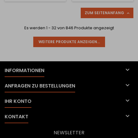
zum Aufhängen von
sich leicht mit
Mänteln, Jacken, Taschen
verschiedenen Möbeltypen
oder Accessoires. Der
kombinieren und passt
ZUM SEITENANFANG

Garderobenhaken wird von
sowohl in moderne als
vorne auf die...
auch in minimalistische
Es werden 1 - 32 von 846 Produkte angezeigt
Innenräume. Der...
WEITERE PRODUKTE ANZEIGEN...

INFORMATIONEN

ANFRAGEN ZU BESTELLUNGEN

IHR KONTO

KONTAKT
NEWSLETTER