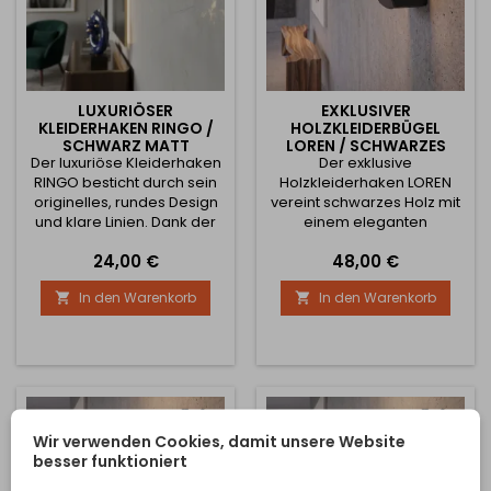
LUXURIÖSER
EXKLUSIVER
KLEIDERHAKEN RINGO /
HOLZKLEIDERBÜGEL
SCHWARZ MATT
LOREN / SCHWARZES
Der luxuriöse Kleiderhaken
HOLZ - SCHWARZ
Der exklusive
RINGO besticht durch sein
Holzkleiderhaken LOREN
originelles, rundes Design
vereint schwarzes Holz mit
und klare Linien. Dank der
einem eleganten
eleganten schwarzen,
schwarzen Metallteil aus
Preis
Preis
24,00 €
48,00 €
matten Oberfläche passt er
Zamak-Legierung. Diese
hervorragend in moderne,
zeitlose
In den Warenkorb
In den Warenkorb


minimalistische und
Materialkombination
industrielle Interieurs. Die
schafft ein minimalistisches
stabile Metallkonstruktion
Design, das sich
bietet einen zuverlässigen
hervorragend für moderne,
Platz zum Aufhängen von
industrielle und luxuriöse
Mänteln, Jacken,
Innenräume eignet. Dank
Handtaschen, Rucksäcken
der kompakten und
oder...
stabilen Ausführung ist er
Wir verwenden Cookies, damit unsere Website
ideal zum...
besser funktioniert