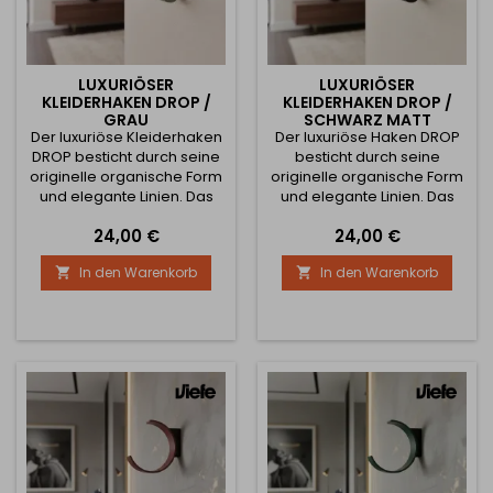
LUXURIÖSER
LUXURIÖSER
KLEIDERHAKEN DROP /
KLEIDERHAKEN DROP /
GRAU
SCHWARZ MATT
Der luxuriöse Kleiderhaken
Der luxuriöse Haken DROP
DROP besticht durch seine
besticht durch seine
originelle organische Form
originelle organische Form
und elegante Linien. Das
und elegante Linien. Das
moderne Design in grauer
moderne Design in mattem
Preis
Preis
24,00 €
24,00 €
Oberfläche passt
Schwarz passt
hervorragend zu
hervorragend zu
In den Warenkorb
In den Warenkorb


minimalistischen,
minimalistischen,
industriellen und
industriellen und
zeitgenössischen
zeitgenössischen
Interieurs. Die stabile
Interieurs. Die stabile
Metallkonstruktion bietet
Metallkonstruktion bietet
einen zuverlässigen Platz
einen zuverlässigen Platz
zum Aufhängen von
zum Aufhängen von
Mänteln, Jacken,
Mänteln, Jacken,
Handtaschen,
Handtaschen, Rucksäcken,
Rucksäcken,...
Schals oder...