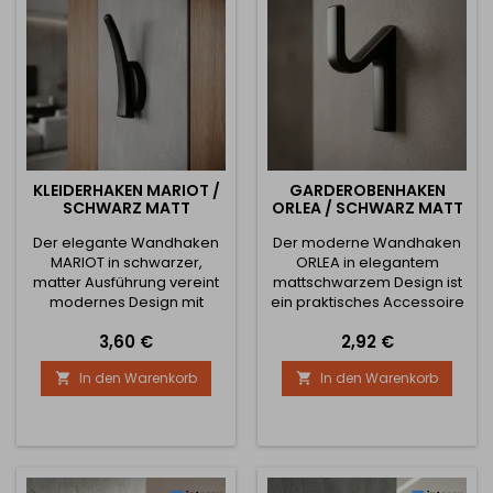
✅ Zeitloses Design Der...
Haken besticht durch...
KLEIDERHAKEN MARIOT /
GARDEROBENHAKEN
SCHWARZ MATT
ORLEA / SCHWARZ MATT
Der elegante Wandhaken
Der moderne Wandhaken
MARIOT in schwarzer,
ORLEA in elegantem
matter Ausführung vereint
mattschwarzem Design ist
modernes Design mit
ein praktisches Accessoire
hoher Funktionalität. Dank
für Flur, Bad, Schlafzimmer
Preis
Preis
3,60 €
2,92 €
der sanft abgerundeten
und Büro. Das
Form und den kompakten
minimalistische Design in
In den Warenkorb
In den Warenkorb


Maßen ist er die ideale
Kombination mit
Lösung für Flur, Bad,
hochwertiger
Schlafzimmer, Büro oder
Metallverarbeitung sorgt für
Garderobe. Das
eine lange Lebensdauer
minimalistische
und ein zeitloses Aussehen,
Erscheinungsbild ergänzt
das in jedes moderne