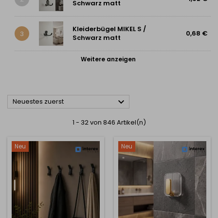
Schwarz matt
Kleiderbügel MIKEL S /
0,68 €
3
Schwarz matt
Weitere anzeigen

Neuestes zuerst
1 - 32 von 846 Artikel(n)
Neu
Neu