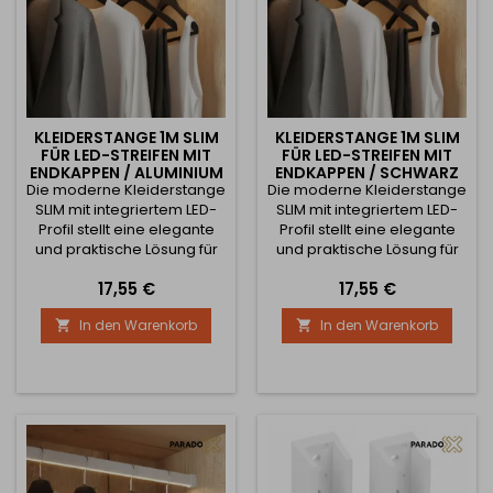
KLEIDERSTANGE 1M SLIM
KLEIDERSTANGE 1M SLIM
FÜR LED-STREIFEN MIT
FÜR LED-STREIFEN MIT
ENDKAPPEN / ALUMINIUM
ENDKAPPEN / SCHWARZ
Die moderne Kleiderstange
Die moderne Kleiderstange
MATT
SLIM mit integriertem LED-
SLIM mit integriertem LED-
Profil stellt eine elegante
Profil stellt eine elegante
und praktische Lösung für
und praktische Lösung für
Kleiderschränke,
Kleiderschränke,
Preis
Preis
17,55 €
17,55 €
Einbauschränke und
Einbauschränke und
Aufbewahrungsräume dar.
Aufbewahrungsräume dar.
In den Warenkorb
In den Warenkorb


Sie kombiniert die Funktion
Sie kombiniert die Funktion
einer klassischen
einer klassischen
Kleiderstange mit der
Kleiderstange mit der
Möglichkeit, einen LED-
Möglichkeit, einen LED-
Streifen einzusetzen,
Streifen zu integrieren,
wodurch ein bequemes
wodurch ein bequemes
Aufhängen der Kleidung
Aufhängen der Kleidung
sowie eine effektive
sowie eine effektive...
Beleuchtung...