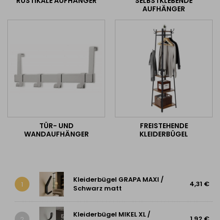
RUSTIKALE AUFHÄNGER
SELBSTKLEBENDE
AUFHÄNGER
TÜR- UND
FREISTEHENDE
WANDAUFHÄNGER
KLEIDERBÜGEL
Kleiderbügel GRAPA MAXI /
4,31 €
1
Schwarz matt
Kleiderbügel MIKEL XL /
1,92 €
2