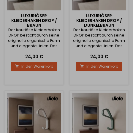
LUXURIÖSER
LUXURIÖSER
KLEIDERHAKEN DROP /
KLEIDERHAKEN DROP /
BRAUN
DUNKELBRAUN
Der luxuriöse Kleiderhaken
Der luxuriöse Kleiderhaken
DROP besticht durch seine
DROP besticht durch seine
originelle organische Form
originelle organische Form
und elegante Linien. Das
und elegante Linien. Das
moderne Design in brauner
moderne Design in
Preis
Preis
24,00 €
24,00 €
Oberfläche verleiht dem
dunkelbrauner Oberfläche
Interieur ein natürliches und
verleiht dem Interieur ein
In den Warenkorb
In den Warenkorb


zeitloses Aussehen, das
warmes und zeitloses
sich hervorragend für
Aussehen, das sowohl zu
moderne, rustikale und
modernen, rustikalen als
skandinavische Räume
auch industriellen Räumen
eignet. Die stabile
hervorragend passt. Die
Metallkonstruktion bietet
stabile Metallkonstruktion
einen zuverlässigen Platz
bietet einen zuverlässigen
zum...
Platz...