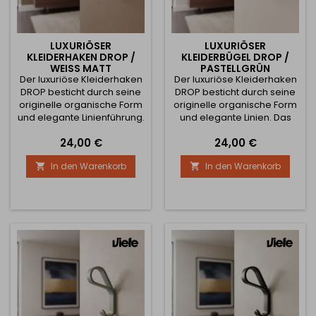
LUXURIÖSER
LUXURIÖSER
KLEIDERHAKEN DROP /
KLEIDERBÜGEL DROP /
WEISS MATT
PASTELLGRÜN
Der luxuriöse Kleiderhaken
Der luxuriöse Kleiderhaken
DROP besticht durch seine
DROP besticht durch seine
originelle organische Form
originelle organische Form
und elegante Linienführung.
und elegante Linien. Das
Das moderne Design in
moderne Design in
Preis
Preis
24,00 €
24,00 €
matter weißer Oberfläche
pastellgrüner Ausführung
verleiht dem Interieur einen
verleiht dem Interieur einen
In den Warenkorb
In den Warenkorb


klaren und zeitlosen Look,
frischen und stilvollen Look,
der sich hervorragend für
der sich hervorragend für
minimalistische,
minimalistische,
skandinavische und
skandinavische und
moderne Räume eignet.
moderne Räume eignet.
Die stabile
Die stabile
Metallkonstruktion bietet
Metallkonstruktion bietet
einen...
einen zuverlässigen Platz...