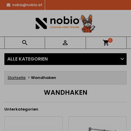
nobio@nobio.at
0


shopping_cart
ALLE KATEGORIEN
Startseite
Wandhaken
WANDHAKEN
Unterkategorien