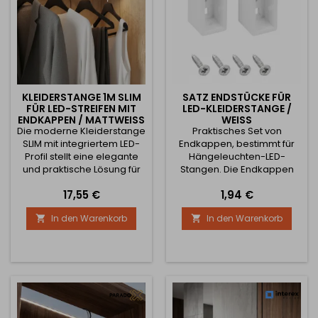
KLEIDERSTANGE 1M SLIM
SATZ ENDSTÜCKE FÜR
FÜR LED-STREIFEN MIT
LED-KLEIDERSTANGE /
ENDKAPPEN / MATTWEISS
WEISS
Die moderne Kleiderstange
Praktisches Set von
SLIM mit integriertem LED-
Endkappen, bestimmt für
Profil stellt eine elegante
Hängeleuchten-LED-
und praktische Lösung für
Stangen. Die Endkappen
Kleiderschränke,
sorgen für einen
Preis
Preis
17,55 €
1,94 €
Einbauschränke und
ästhetischen Abschluss des
Aufbewahrungsräume dar.
Profils, schützen den
In den Warenkorb
In den Warenkorb


Sie kombiniert die Funktion
Innenraum der Stange vor
einer klassischen
Staub und verleihen der
Kleiderstange mit der
gesamten Installation ein
Möglichkeit, einen LED-
sauberes und
Streifen zu integrieren,
professionelles Aussehen.
wodurch ein bequemes
Dank der präzisen
Aufhängen der Kleidung
Ausführung lassen sie sich
sowie eine effektive...
einfach auf die Enden des