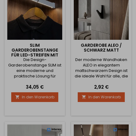
Profils aufsetzen und...
SLIM
GARDEROBE ALEO /
GARDEROBENSTANGE
SCHWARZ MATT
FÜR LED-STREIFEN MIT
ABDECKUNG / WEISS M
Die Design-
Der moderne Wandhaken
ATT
Garderobenstange SLIM ist
ALEO in elegantem
eine moderne und
mattschwarzem Design ist
praktische Lösung für
die ideale Wahl für alle, die
Kleiderschränke,
eine Verbindung von
Preis
Preis
34,05 €
2,92 €
Einbauschränke und
minimalistischem Design
Aufbewahrungsräume. Sie
und praktischer Nutzung
In den Warenkorb
In den Warenkorb


vereint die Funktion einer
suchen. Dank klarer
klassischen
geometrischer Linien und
Garderobenstange mit der
kompakter Maße passt er
Möglichkeit einer
perfekt in den Flur, das
integrierten LED-
Badezimmer,
Beleuchtung, wodurch Sie
Schlafzimmer, Büro oder
einen besseren Überblick
den Kleiderschrank. ✅