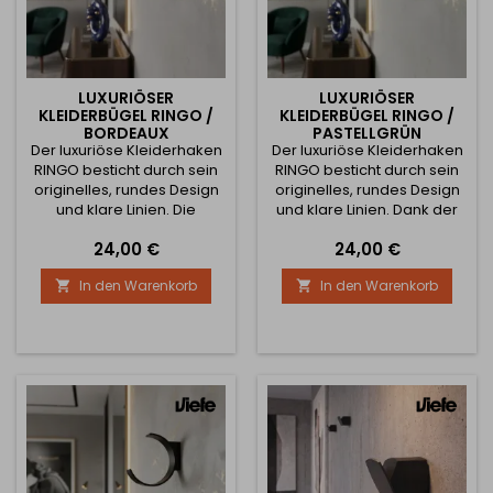
LUXURIÖSER
LUXURIÖSER
KLEIDERBÜGEL RINGO /
KLEIDERBÜGEL RINGO /
BORDEAUX
PASTELLGRÜN
Der luxuriöse Kleiderhaken
Der luxuriöse Kleiderhaken
RINGO besticht durch sein
RINGO besticht durch sein
originelles, rundes Design
originelles, rundes Design
und klare Linien. Die
und klare Linien. Dank der
elegante bordeauxrote
sanften pastellgrünen
Preis
Preis
24,00 €
24,00 €
Oberfläche verleiht dem
Oberfläche verleiht er dem
Interieur einen markanten
Interieur einen frischen und
In den Warenkorb
In den Warenkorb


Charakter und einen Hauch
modernen Look, der sich
von Luxus, wodurch er sich
hervorragend für
hervorragend für moderne
minimalistische,
und designorientierte
skandinavische und
Räume eignet. Die stabile
moderne Räume eignet.
Metallkonstruktion bietet
Die stabile
einen zuverlässigen Platz
Metallkonstruktion bietet
zum...
einen zuverlässigen Platz
zum...