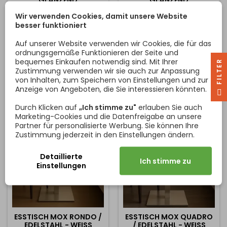
LÄNZEND
LÄNZEND
Der moderne und
Der moderne und
Wir verwenden Cookies, damit unsere Website
langlebige runde Esstisch
langlebige MOX-Esstisch
besser funktioniert
MOX kombiniert eine
kombiniert eine
hochwertige Tischplatte
hochwertige Tischplatte
Auf unserer Website verwenden wir Cookies, die für das
aus der Arbeitsplatte mit
aus der Arbeitsplatte mit
ordnungsgemäße Funktionieren der Seite und
Preis
Preis
351,22 €
321,95 €
einem stabilen Mittelfuß.
einem stabilen Mittelfuß.
bequemes Einkaufen notwendig sind. Mit Ihrer
Die 38 mm dicke
Die 38 mm dicke
R
Zustimmung verwenden wir sie auch zur Anpassung
In den Warenkorb
In den Warenkorb


Tischplatte besteht aus
Tischplatte besteht aus
von Inhalten, zum Speichern von Einstellungen und zur
hochbelastbaren
hochbelastbaren
Anzeige von Angeboten, die Sie interessieren könnten.
F
I
L
T
E
Arbeitsplatten, die eine
Arbeitsplatten, die eine
lange Lebensdauer und
lange Lebensdauer und
Durch Klicken auf
„Ich stimme zu"
erlauben Sie auch
hohe Belastbarkeit
hohe Belastbarkeit
Marketing-Cookies und die Datenfreigabe an unsere
garantieren. Die
garantieren. Die
Partner für personalisierte Werbung. Sie können Ihre
Oberfläche ist ein
Oberfläche ist ein
Zustimmung jederzeit in den Einstellungen ändern.
extradickes Laminat, das
extradickes Laminat, das
dem täglichen Gebrauch
dem täglichen Gebrauch
standhält....
standhält. Die...
Detaillierte
Ich stimme zu
Einstellungen
ESSTISCH MOX RONDO /
ESSTISCH MOX QUADRO
EDELSTAHL - WEISS G
/ EDELSTAHL - WEISS G