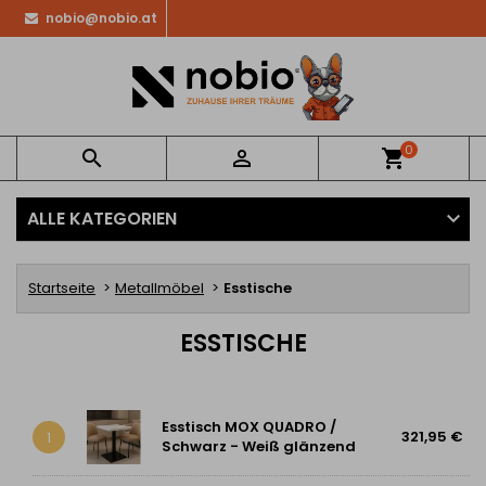
nobio@nobio.at
0


shopping_cart
ALLE KATEGORIEN
Startseite
Metallmöbel
Esstische
ESSTISCHE
Esstisch MOX QUADRO /
321,95 €
1
Schwarz - Weiß glänzend