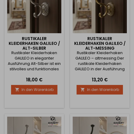
RUSTIKALER
RUSTIKALER
KLEIDERHAKEN GALILEO /
KLEIDERHAKEN GALILEO /
ALT-SILBER
ALT-MESSING
Rustikaler Kleiderhaken
Rustikaler Kleiderhaken
GALILEO in eleganter
GALILEO – altmessing Der
Ausführung Alt-Silber ist ein
rustikale Kleiderhaken
stilvolles und funktionales
GALILEO in der Ausführung
Accessoire für klassische
altmessing ist ein
Preis
Preis
18,00 €
13,20 €
sowie rustikal gestaltete
elegantes und funktionales
Innenräume. Der reich
Accessoire für klassische
In den Warenkorb
In den Warenkorb


verzierte doppelte Haken in
und rustikale Interieurs. Der
Kombination mit einer
reich verzierte doppelte
dekorativen runden
Haken in Kombination mit
Rosette verleiht dem Haken
einer dekorativen runden
einen traditionellen
Rosette verleiht dem Haken
Charakter und einen
einen traditionellen
markanten visuellen Effekt.
Charakter und einen
Der Haken ist...
hohen...