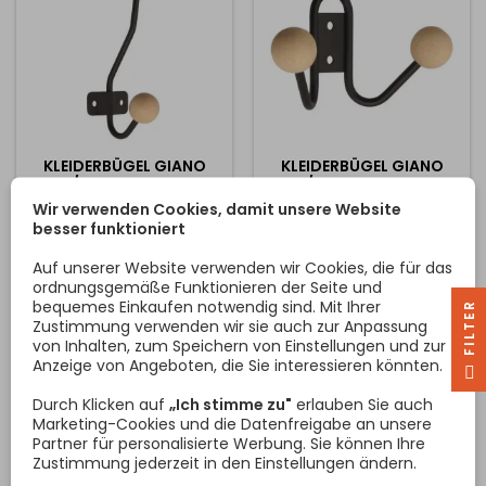
Möbel oder Möbelwand...
KLEIDERBÜGEL GIANO
KLEIDERBÜGEL GIANO
MAXI / SCHWARZ MATT +
MINI / SCHWARZ MATT +
HOLZ
HOLZ
Wir verwenden Cookies, damit unsere Website
Schöner und rustikaler
Schöner und rustikaler
besser funktioniert
Kleiderbügel mit
Kleiderbügel mit
Frontbefestigung und einer
Frontbefestigung und einer
Auf unserer Website verwenden wir Cookies, die für das
Höhe von 145 mm.
Höhe von 70 mm.
ordnungsgemäße Funktionieren der Seite und
Kombiniert mit Naturholz.
Kombiniert mit Naturholz.
bequemes Einkaufen notwendig sind. Mit Ihrer
R
Preis
Preis
6,37 €
5,08 €
Zustimmung verwenden wir sie auch zur Anpassung
von Inhalten, zum Speichern von Einstellungen und zur
In den Warenkorb
In den Warenkorb


Anzeige von Angeboten, die Sie interessieren könnten.
F
I
L
T
E
Durch Klicken auf
„Ich stimme zu"
erlauben Sie auch
Marketing-Cookies und die Datenfreigabe an unsere
Partner für personalisierte Werbung. Sie können Ihre
Zustimmung jederzeit in den Einstellungen ändern.