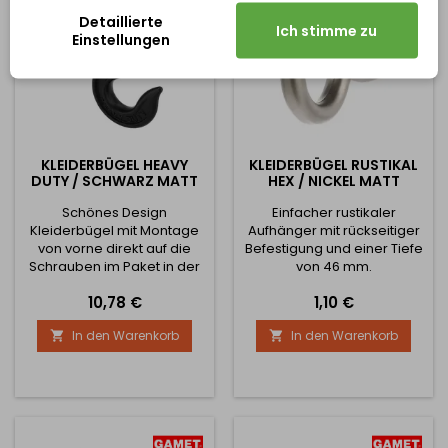
Detaillierte
Ich stimme zu
Einstellungen
KLEIDERBÜGEL HEAVY
KLEIDERBÜGEL RUSTIKAL
DUTY / SCHWARZ MATT
HEX / NICKEL MATT
Schönes Design
Einfacher rustikaler
Kleiderbügel mit Montage
Aufhänger mit rückseitiger
von vorne direkt auf die
Befestigung und einer Tiefe
Schrauben im Paket in der
von 46 mm.
angegebenen Farbe
Preis
Preis
10,78 €
1,10 €
enthalten. Der Aufhänger ist
bis zu 87mm hoch und
In den Warenkorb
In den Warenkorb


55mm tief. Die Breite des
Aufhängers ist 40mm.