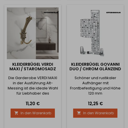
Interieur sofort
Handwerkskunst und
Persönlichkeit und Charme
machen sie zu einem
verleiht. Dank der
kleinen künstlerischen
dreiteiligen Ausführung
Accessoire....
bietet sie...
KLEIDERBÜGEL VERDI
KLEIDERBÜGEL GOVANNI
MAXI / STAROMOSADZ
DUO / CHROM GLÄNZEND
Die Garderobe VERDI MAXI
Schöner und rustikaler
in der Ausführung Alt-
Aufhänger mit
Messing ist die ideale Wahl
Frontbefestigung und Höhe
für Liebhaber des
120 mm
traditionellen,
Preis
Preis
11,20 €
12,25 €
historisierenden oder
Vintage-Stils. Ihre reich
In den Warenkorb
In den Warenkorb


geformten Linien, das
Reliefdekor und die
altmessingfarbene