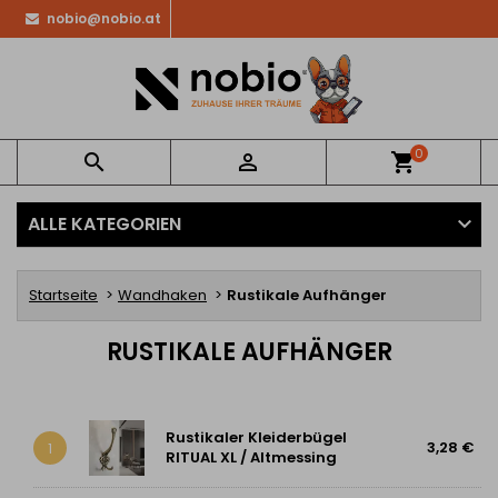
nobio@nobio.at
0


shopping_cart
ALLE KATEGORIEN
Startseite
Wandhaken
Rustikale Aufhänger
RUSTIKALE AUFHÄNGER
Rustikaler Kleiderbügel
3,28 €
1
RITUAL XL / Altmessing