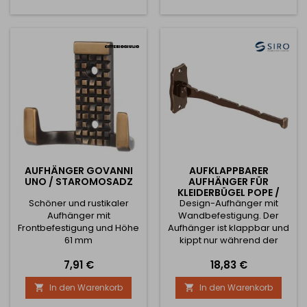
AUFHÄNGER GOVANNI
AUFKLAPPBARER
UNO / STAROMOSADZ
AUFHÄNGER FÜR
KLEIDERBÜGEL POPE /
Schöner und rustikaler
Design-Aufhänger mit
ALTMESSING
Aufhänger mit
Wandbefestigung. Der
Frontbefestigung und Höhe
Aufhänger ist klappbar und
61 mm
kippt nur während der
Benutzung. Schrauben sind
Preis
Preis
7,91 €
18,83 €
im Lieferumfang enthalten.
In den Warenkorb
In den Warenkorb

