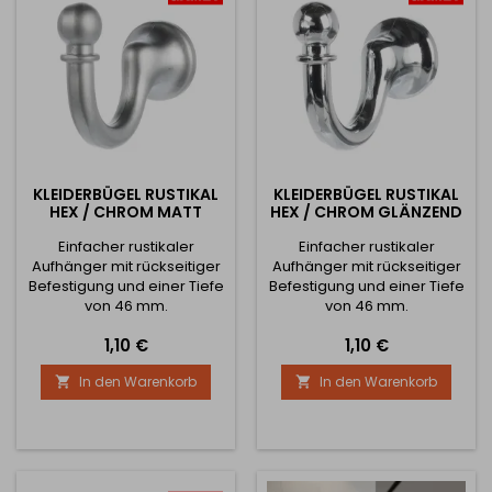
KLEIDERBÜGEL RUSTIKAL
KLEIDERBÜGEL RUSTIKAL
HEX / CHROM MATT
HEX / CHROM GLÄNZEND
Einfacher rustikaler
Einfacher rustikaler
Aufhänger mit rückseitiger
Aufhänger mit rückseitiger
Befestigung und einer Tiefe
Befestigung und einer Tiefe
von 46 mm.
von 46 mm.
Preis
Preis
1,10 €
1,10 €
In den Warenkorb
In den Warenkorb

