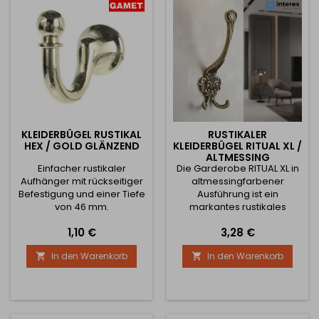
KLEIDERBÜGEL RUSTIKAL
RUSTIKALER
HEX / GOLD GLÄNZEND
KLEIDERBÜGEL RITUAL XL /
ALTMESSING
Einfacher rustikaler
Die Garderobe RITUAL XL in
Aufhänger mit rückseitiger
altmessingfarbener
Befestigung und einer Tiefe
Ausführung ist ein
von 46 mm.
markantes rustikales
Accessoire mit reicher
Preis
Preis
1,10 €
3,28 €
Verzierung, das dem
Interieur einen edlen und
In den Warenkorb
In den Warenkorb


historisierenden Charakter
verleiht. Ihre elegant
geformten Linien in
Kombination mit
dekorativen Details wirken