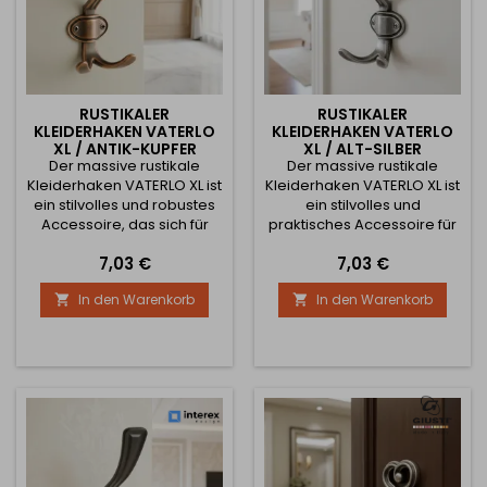
RUSTIKALER
RUSTIKALER
KLEIDERHAKEN VATERLO
KLEIDERHAKEN VATERLO
XL / ANTIK-KUPFER
XL / ALT-SILBER
Der massive rustikale
Der massive rustikale
Kleiderhaken VATERLO XL ist
Kleiderhaken VATERLO XL ist
ein stilvolles und robustes
ein stilvolles und
Accessoire, das sich für
praktisches Accessoire für
Flure, Garderoben oder
Flure, Garderoben,
Preis
Preis
7,03 €
7,03 €
Innenräume im klassischen,
Korridore oder Innenräume
Vintage- oder Industriestil
im klassischen, Vintage-
In den Warenkorb
In den Warenkorb


eignet. Der doppelte Haken
oder Industriestil. Elegant
bietet ausreichend Platz
geformte doppelte Haken
zum Aufhängen von
bieten ausreichend Platz
Mänteln, Jacken, Taschen
zum Aufhängen von
oder Accessoires. Die
Mänteln, Jacken, Taschen
Ausführung in antikem
oder Accessoires. Die
Kupfer verleiht dem Haken
Ausführung in Alt-Silber
einen...
verleiht dem Haken ein...