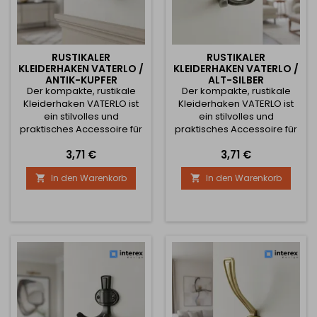
RUSTIKALER
RUSTIKALER
KLEIDERHAKEN VATERLO /
KLEIDERHAKEN VATERLO /
ANTIK-KUPFER
ALT-SILBER
Der kompakte, rustikale
Der kompakte, rustikale
Kleiderhaken VATERLO ist
Kleiderhaken VATERLO ist
ein stilvolles und
ein stilvolles und
praktisches Accessoire für
praktisches Accessoire für
Flure, Garderoben,
Flure, Garderoben,
Preis
Preis
3,71 €
3,71 €
Korridore oder Innenräume
Korridore oder Innenräume
im klassischen, Vintage-
im klassischen, Vintage-
In den Warenkorb
In den Warenkorb


oder Industriestil. Der
oder Retro-Stil. Der
doppelte Haken bietet
doppelte Haken bietet
ausreichend Platz zum
ausreichend Platz zum
Aufhängen von Mänteln,
Aufhängen von Mänteln,
Jacken, Taschen oder
Jacken, Taschen oder
Accessoires. Die
Accessoires. Die
Ausführung in Antik-Kupfer
Ausführung im alt-silbernen
verleiht dem Haken...
Farbton verleiht dem...