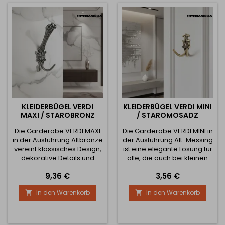
dem Interieur einen
wodurch sie als stilvoller
authentischen historischen
Akzent im Innenraum wirkt
Charakter. Die...
– selbst auf den kleinsten
Flächen. Der doppelte Arm
bietet...
KLEIDERBÜGEL VERDI
KLEIDERBÜGEL VERDI MINI
MAXI / STAROBRONZ
/ STAROMOSADZ
Die Garderobe VERDI MAXI
Die Garderobe VERDI MINI in
in der Ausführung Altbronze
der Ausführung Alt-Messing
vereint klassisches Design,
ist eine elegante Lösung für
dekorative Details und
alle, die auch bei kleinen
außergewöhnliche
Elementen einen
Preis
Preis
9,36 €
3,56 €
Stabilität. Ihre reich
historischen oder Vintage-
geformten Linien und
Touch ins Interieur bringen
In den Warenkorb
In den Warenkorb


Relief-Ornamente
möchten. Ihre reliefartige
erzeugen den Eindruck
Verzierung und die
eines handgeschmiedeten
ausgearbeiteten Details
Elements, das dem
erinnern an klassische