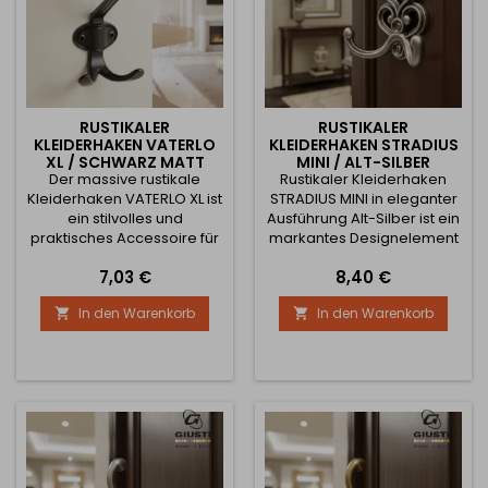
RUSTIKALER
RUSTIKALER
KLEIDERHAKEN VATERLO
KLEIDERHAKEN STRADIUS
XL / SCHWARZ MATT
MINI / ALT-SILBER
Der massive rustikale
Rustikaler Kleiderhaken
Kleiderhaken VATERLO XL ist
STRADIUS MINI in eleganter
ein stilvolles und
Ausführung Alt-Silber ist ein
praktisches Accessoire für
markantes Designelement
Flure, Garderoben,
mit dekorativem Charakter.
Preis
Preis
7,03 €
8,40 €
Korridore oder Innenräume
Das reich verzierte
im klassischen oder
ornamentale Motiv in
In den Warenkorb
In den Warenkorb


Vintage-Stil. Elegant
Kombination mit zwei
geformte doppelte Haken
Haken schafft ein stilvolles
bieten ausreichend Platz
Element, das auf den
zum Aufhängen von
ersten Blick auffällt und
Mänteln, Jacken, Taschen
gleichzeitig praktische
oder Accessoires. Die
Nutzung bietet. Dank der
Ausführung in schwarz matt
kompakten Maße ist der
wirkt markant und
Haken auch für...
zugleich...