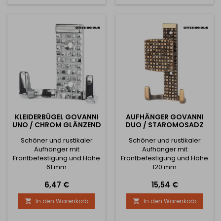
Oberfläche verleihen dem
Raum einen einzigartigen
Charakter und Noblesse.
Diese massive und stabile
Garderobe bietet drei
Arme –...
KLEIDERBÜGEL GOVANNI
AUFHÄNGER GOVANNI
UNO / CHROM GLÄNZEND
DUO / STAROMOSADZ
Schöner und rustikaler
Schöner und rustikaler
Aufhänger mit
Aufhänger mit
Frontbefestigung und Höhe
Frontbefestigung und Höhe
61 mm
120 mm
Preis
Preis
6,47 €
15,54 €
In den Warenkorb
In den Warenkorb

