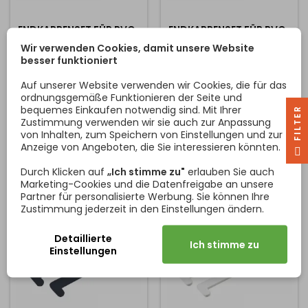
ENDKAPPENSET FÜR PVC-
ENDKAPPENSET FÜR PVC-
FENSTERBÄNKE / BEIGE
FENSTERBÄNKE /
Wir verwenden Cookies, damit unsere Website
DUNKELBRAUN
besser funktioniert
Set Endkappen für
Set Endkappen für
Fensterbänke . Set enthält 2
Fensterbänke . Set enthält 2
Auf unserer Website verwenden wir Cookies, die für das
Stück - linke + rechte
Stück - linke + rechte
ordnungsgemäße Funktionieren der Seite und
Endkappe
Endkappe
bequemes Einkaufen notwendig sind. Mit Ihrer
R
Zustimmung verwenden wir sie auch zur Anpassung
Preis
Preis
1,76 €
1,76 €
von Inhalten, zum Speichern von Einstellungen und zur
Anzeige von Angeboten, die Sie interessieren könnten.
F
I
L
T
E
In den Warenkorb
In den Warenkorb


Durch Klicken auf
„Ich stimme zu"
erlauben Sie auch
Marketing-Cookies und die Datenfreigabe an unsere
Partner für personalisierte Werbung. Sie können Ihre
Zustimmung jederzeit in den Einstellungen ändern.
Detaillierte
Ich stimme zu
Einstellungen