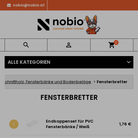
nobio@nobio.at
0


shopping_cart
ALLE KATEGORIEN
Schnittholz, Fensterbänke und Bodenbeläge
Fensterbretter
FENSTERBRETTER
Endkappenset für PVC
1,76 €
1
Fensterbänke / Weiß