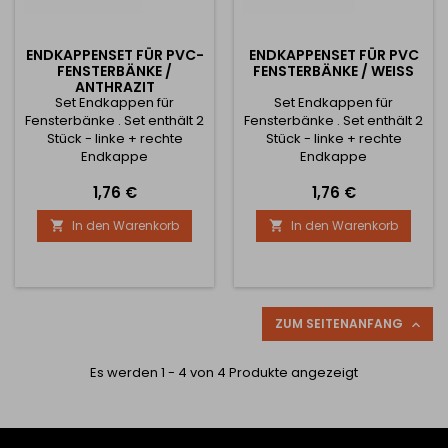
ENDKAPPENSET FÜR PVC-
ENDKAPPENSET FÜR PVC
FENSTERBÄNKE /
FENSTERBÄNKE / WEISS
ANTHRAZIT
Set Endkappen für
Set Endkappen für
Fensterbänke . Set enthält 2
Fensterbänke . Set enthält 2
Stück - linke + rechte
Stück - linke + rechte
Endkappe
Endkappe
Preis
Preis
1,76 €
1,76 €
In den Warenkorb
In den Warenkorb


ZUM SEITENANFANG

Es werden 1 - 4 von 4 Produkte angezeigt