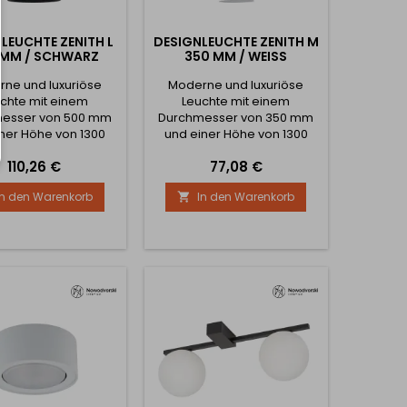
LEUCHTE ZENITH L
DESIGNLEUCHTE ZENITH M
 MM / SCHWARZ
350 MM / WEISS
ne und luxuriöse
Moderne und luxuriöse
chte mit einem
Leuchte mit einem
esser von 500 mm
Durchmesser von 350 mm
ner Höhe von 1300
und einer Höhe von 1300
 Höhe der einzelnen
mm. Die Höhe der einzelnen
Preis
Preis
110,26 €
77,08 €
e beträgt 344 mm.
Leuchte beträgt 237 mm.
istung der Leuchte
Die Leistung der Leuchte
In den Warenkorb
In den Warenkorb

 35 W. Sie kann auch
beträgt 35 W. Sie kann auch
uchten mit anderen
mit Leuchten mit anderen
ssungen aus der
Abmessungen aus der
ichen Kollektion
gleichen Kollektion
biniert werden.
kombiniert werden.