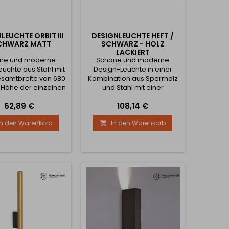
LEUCHTE ORBIT III
DESIGNLEUCHTE HEFT /
SCHWARZ MATT
SCHWARZ - HOLZ
LACKIERT
ne und moderne
Schöne und moderne
euchte aus Stahl mit
Design-Leuchte in einer
esamtbreite von 680
Kombination aus Sperrholz
 Höhe der einzelnen
und Stahl mit einer
 beträgt 90 mm. Die
Gesamtlänge von 1100 mm
Preis
Preis
62,89 €
108,14 €
tung der Leuchte
gemacht. Die Höhe der
ägt 8W. Kann mit
einzelnen Leuchte ist 350
In den Warenkorb
In den Warenkorb

eren Lampen im
mm. Die Leistung der
n Design kombiniert
Leuchte ist 8W.
werden.