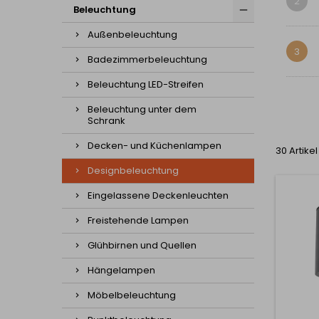
2
Beleuchtung
Außenbeleuchtung
3
Badezimmerbeleuchtung
Beleuchtung LED-Streifen
Beleuchtung unter dem
Schrank
Decken- und Küchenlampen
30 Artike
Designbeleuchtung
Eingelassene Deckenleuchten
Freistehende Lampen
Glühbirnen und Quellen
Hängelampen
Möbelbeleuchtung