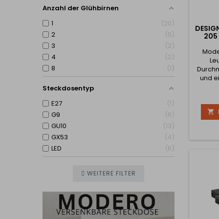
Anzahl der Glühbirnen
1
20
DESIGN
2
5
205
3
2
Mode
4
2
Le
8
1
Durch
und e
mm. Die
Steckdosentyp
Leuchte
E27
1
Lei

beträgt
G9
6
mit Le
GU10
13
Abme
GX53
4
gle
kom
LED
6
WEITERE FILTER