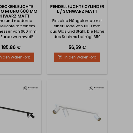
DECKENLEUCHTE
PENDELLEUCHTE CYLINDER
LO M UNO 600 MM
L / SCHWARZ MATT
SCHWARZ MATT
ne und moderne
Einzelne Hängelampe mit
leuchte mit einem
einer Höhe von 1300 mm
esser von 600 mm
aus Glas und Stahl. Die Höhe
r Farbe warmweiß
des Schirms beträgt 350
 oder neutralweiß
mm. Die Breite der Leuchte
Preis
Preis
185,86 €
56,59 €
 Die Lichtleistung
beträgt 65 mm. Die Leistung
 21W. Abstrahlwinkel
der Leuchte beträgt 10 W.
In den Warenkorb
In den Warenkorb

120°.