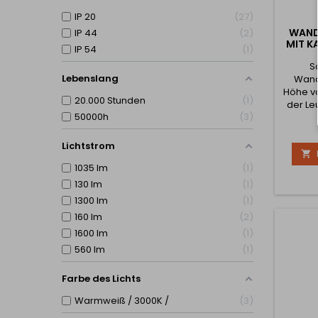
IP 20
27
WAND
IP 44
2
MIT KA
IP 54
1
S
Lebenslang
Wand
Höhe vo
20.000 Stunden
1
der Le
50000h
3
Lichtl
Die 
integr
Lichtstrom

enthäl
1035 lm
1
den 
130 lm
1
1300 lm
1
160 lm
2
1600 lm
1
560 lm
1
Farbe des Lichts
Warmweiß / 3000K /
3