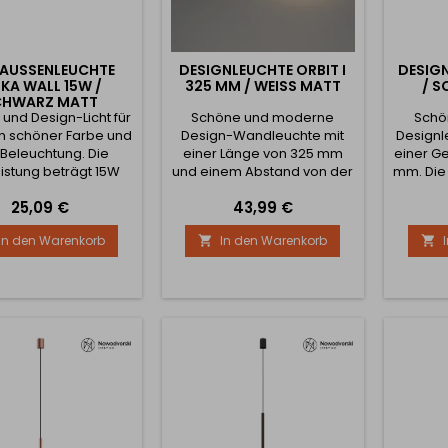
AUSSENLEUCHTE T
DESIGNLEUCHTE ORBIT I
DESIGN
KA WALL 15W / S
325 MM / WEISS MATT
/ 
HWARZ MATT
und Design-Licht für
Schöne und moderne
Schö
n schöner Farbe und
Design-Wandleuchte mit
Designl
Beleuchtung. Die
einer Länge von 325 mm
einer G
eistung beträgt 15W
und einem Abstand von der
mm. Die
r Lichtstrom beträgt
Wand von 80 mm. Die
Leuchte
Preis
Preis
25,09 €
43,99 €
1035lm. Der
Lichtleistung beträgt 8W.
Leis
strittswinkel beträgt
Kann auch mit anderen
betr
In den Warenkorb
In den Warenkorb


Sie kann nach Bedarf
Leuchten im gleichen
and
nderen Lampen im
Design kombiniert werden.
gleiche
n Design kombiniert
werden.