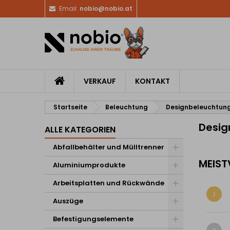
Email:
nobio@nobio.at
VERKAUF
KONTAKT
Startseite
Beleuchtung
Designbeleuchtun
Desig
ALLE KATEGORIEN
Abfallbehälter und Mülltrenner
MEIST
Aluminiumprodukte
Arbeitsplatten und Rückwände
1
Auszüge
Befestigungselemente