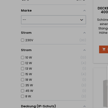
DECK
Marke
400
Schöne
eine
Stange
Höhe 
Strom
mm. Di
230V
30
ist 55 

Strom
10 W
13
12 W
4
13 W
1
15 W
4
18 W
1
35 W
3
45 W
1
8 W.
3
Deckung (IP-Schutz)