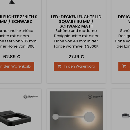
LEUCHTE ZENITH S
LED-DECKENLEUCHTE LID
DESIG
 MM / SCHWARZ
SQUARE 110 MM /
SCHWARZ MATT
rne und luxuriöse
Schöne und moderne
Schö
uchte mit einem
Designleuchte mit einer
Desig
messer von 205 mm
Höhe von 40 mm in der
Höhe vo
iner Höhe von 1300
Farbe warmweiß 3000K
der La
 Höhe der einzelnen
oder neutralweiß 4000K. Die
Leistung
Preis
Preis
62,89 €
27,19 €
 beträgt 130 mm. Die
Breite der Leuchte beträgt
stung der Leuchte
110 mm. Die Lichtleistung
In den Warenkorb
In den Warenkorb


 35 W. Sie kann auch
beträgt 15W. Abstrahlwinkel
uchten mit anderen
120°.
ssungen aus der
ichen Kollektion
biniert werden.