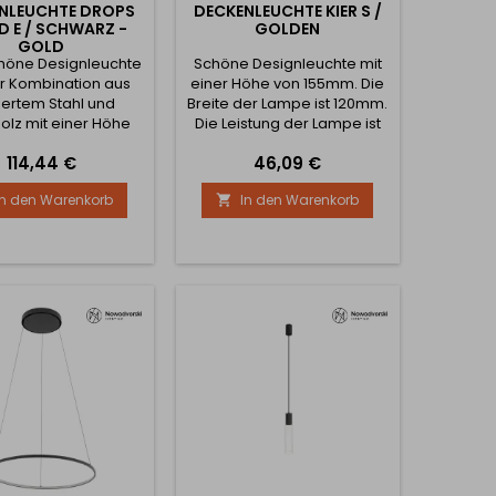
NLEUCHTE DROPS
DECKENLEUCHTE KIER S /
 E / SCHWARZ -
GOLDEN
GOLD
höne Designleuchte
Schöne Designleuchte mit
er Kombination aus
einer Höhe von 155mm. Die
iertem Stahl und
Breite der Lampe ist 120mm.
olz mit einer Höhe
Die Leistung der Lampe ist
 mm. Die Breite der
12W.
Preis
Preis
114,44 €
46,09 €
 beträgt 160 mm. Die
istung beträgt 12W.
In den Warenkorb
In den Warenkorb
