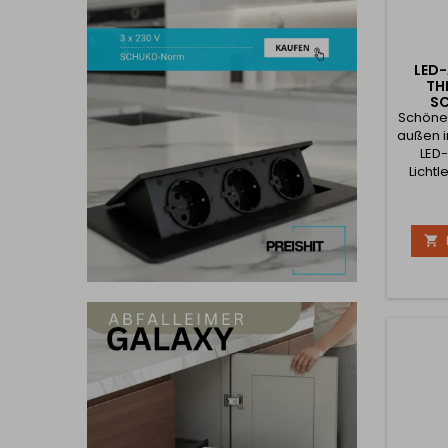
LED-
HI
C
Schöne 
außen i
LED-
Lichtl
und de
Lichtau

110°. 
mit a
gleiche