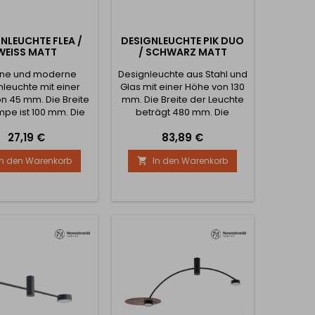
NLEUCHTE FLEA /
DESIGNLEUCHTE PIK DUO
WEISS MATT
/ SCHWARZ MATT
ne und moderne
Designleuchte aus Stahl und
nleuchte mit einer
Glas mit einer Höhe von 130
n 45 mm. Die Breite
mm. Die Breite der Leuchte
mpe ist 100 mm. Die
beträgt 480 mm. Die
 der Leuchte ist 12W .
Lichtleistung beträgt 12 W.
Preis
Preis
27,19 €
83,89 €
Kann mit anderen Lampen
aus der gleichen Kollektion
In den Warenkorb
In den Warenkorb

kombiniert werden.