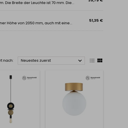
39,79 €
Schöne Design-Wandleuchte mit einer Höhe von 115 mm. Die Breite der Leuchte ist 70 mm. Die Lichtleistung beträgt 10W. Die Leuchte hat einen integrierten Schalter. Sie enthält auch ein Kabel für den Anschluss an eine Steckdose.
51,35 €
Eine schöne und moderne Design-Wandleuchte mit einer Höhe von 2050 mm, auch mit einem Bogen, der nach Bedarf gekürzt werden kann. Die Höhe der einzelnen Leuchte ist 750 mm. Die Leistung der Leuchte beträgt 10W. Der Lichtaustrittswinkel beträgt...



rt nach:
Neuestes zuerst