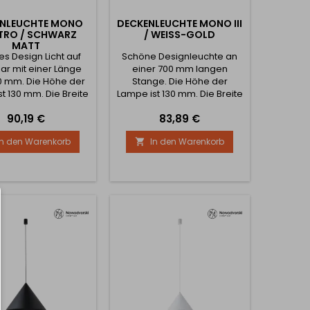
ENLEUCHTE MONO
DECKENLEUCHTE MONO III
TRO / SCHWARZ
/ WEISS-GOLD
MATT
s Design Licht auf
Schöne Designleuchte an
Bar mit einer Länge
einer 700 mm langen
0 mm. Die Höhe der
Stange. Die Höhe der
t 130 mm. Die Breite
Lampe ist 130 mm. Die Breite
mpe ist 55 mm. Die
der Lampe ist 55 mm. Die
Preis
Preis
90,19 €
83,89 €
 der Lampe ist 10W .
Leistung der Lampe ist 10W .
In den Warenkorb
In den Warenkorb
