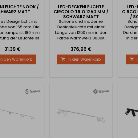
NLEUCHTE NOOK /
LED-DECKENLEUCHTE
LED-
CHWARZ MATT
CIRCOLO TRIO 1250 MM /
CIRCO
SCHWARZ MATT
/ 
es Design Licht mit
Schöne und moderne
Schö
öhe von 155 mm. Die
Designleuchte mit einer
Design
der Lampe ist 180 mm.
Länge von 1250 mm in der
Durchm
stung der Leuchte ist
Farbe warmweiß 3000K
in de
 Das Licht ist ohne
oder neutralweiß 4000K. Die
3000K
Preis
Preis
31,39 €
376,96 €
Sensor.
Lichtleistung beträgt 45W.
4000K.
Abstrahlwinkel 120°.
beträgt
In den Warenkorb
In den Warenkorb

