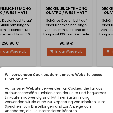
ENLEUCHTE MONO
DECKENLEUCHTE MONO
DECK
0 / WEISS MATT
QUATRO / WEISS MATT
QUA
 Designleuchte auf
Schönes Design Licht auf
Schöne
r 4000 mm langen
einer Bar mit einer Länge
einer 
 mit 8 Lichtern. Die
von 1180 mm. Die Höhe der
von 118
der Leuchte ist 130
Lampe ist 130 mm. Die Breite
Lampe is
e Breite der Leuchte
der Lampe ist 55 mm. Die
der La
Preis
Preis
250,96 €
90,19 €
mm. Die Lichtleistung
Leistung der Lampe ist 10W .
Leistung
beträgt 10W.
In den Warenkorb
In den Warenkorb


Wir verwenden Cookies, damit unsere Website besser
funktioniert
Auf unserer Website verwenden wir Cookies, die für das
ordnungsgemäße Funktionieren der Seite und bequemes
Einkaufen notwendig sind. Mit Ihrer Zustimmung
verwenden wir sie auch zur Anpassung von Inhalten, zum
Speichern von Einstellungen und zur Anzeige von
Angeboten, die Sie interessieren könnten.