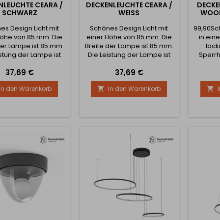
NLEUCHTE CEARA /
DECKENLEUCHTE CEARA /
DECKE
SCHWARZ
WEISS
WOOD
es Design Licht mit
Schönes Design Licht mit
99,90Sc
Höhe von 85 mm. Die
einer Höhe von 85 mm. Die
in ein
der Lampe ist 85 mm.
Breite der Lampe ist 85 mm.
lack
istung der Lampe ist
Die Leistung der Lampe ist
Sperrh
15W.
15W.
von 370
Preis
Preis
37,69 €
37,69 €
Leuchte
Lichtle
In den Warenkorb
In den Warenkorb

