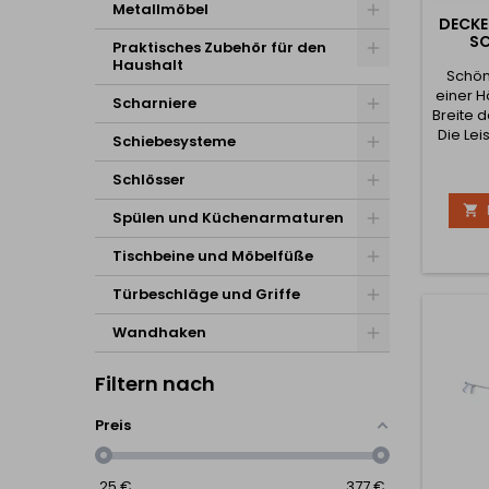
Metallmöbel
DECKE
S
Praktisches Zubehör für den
Haushalt
Schön
einer H
Scharniere
Breite 
Die Lei
Schiebesysteme
10W .
Schlösser

Spülen und Küchenarmaturen
Tischbeine und Möbelfüße
Türbeschläge und Griffe
Wandhaken
Filtern nach
Preis
25
€
377
€