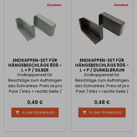
Kappen in der
gewünschten Farbe und
eine Stange zum
Aufhängen des Schrankes
zu...
ENDKAPPEN-SET FÜR
ENDKAPPEN-SET FÜR
HÄNGEBESCHLÄGE 806 -
HÄNGEBESCHLÄGE 806 -
L + P / SILBER
L + P / DUNKELBRAUN
Endkappenset für
Endkappenset für
Beschläge zum Aufhängen
Beschläge zum Aufhängen
des Schrankes. Preis ist pro
des Schrankes. Preis ist pro
Paar / links + rechts Seite /
Paar / links + rechts Seite /
Preis
Preis
0,48 €
0,48 €
In den Warenkorb
In den Warenkorb

