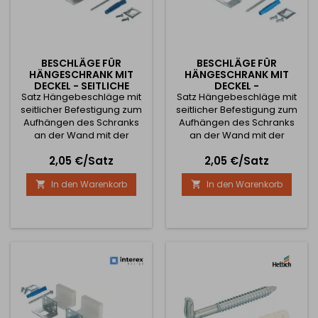
BESCHLÄGE FÜR
BESCHLÄGE FÜR
HÄNGESCHRANK MIT
HÄNGESCHRANK MIT
DECKEL - SEITLICHE
DECKEL -
Satz Hängebeschläge mit
MONTAGE / SCHWARZ
Satz Hängebeschläge mit
SEITENMONTAGE /
DUNKELBRAUN
seitlicher Befestigung zum
seitlicher Befestigung zum
Aufhängen des Schranks
Aufhängen des Schranks
an der Wand mit der
an der Wand mit der
Möglichkeit der Einstellung
Möglichkeit der Einstellung
Preis
Preis
2,05 €/Satz
2,05 €/Satz
in zwei Richtungen. Set
in zwei Richtungen. Das Set
enthält zwei
enthält zwei
In den Warenkorb
In den Warenkorb


Aufhängebeschläge, zwei
Aufhängebeschläge, zwei
Kunststoffkappen,
Kunststoffkappen,
Unterlegscheibe,
Unterlegscheibe,
Aufhängeschraube, zwei
Aufhängeschraube, zwei
Euroschrauben und Dübel
Euroschrauben und Dübel