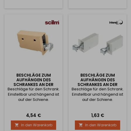
10,2 mm. Verwenden Sie
Schrauben mit einem
Durchmesser von 5,0 mm
oder mehr mit dem
entsprechenden Dübel. Die
Aufhängeschiene ist
werksseitig für eine
einfache...
BESCHLÄGE ZUM
BESCHLÄGE ZUM
AUFHÄNGEN DES
AUFHÄNGEN DES
SCHRANKES AN DER
SCHRANKES AN DER
Beschläge für den Schrank.
SCHIENE - BUCHE / PAAR
Beschläge für den Schrank.
SCHIENE - WEISS / PAAR
Einstellbar und hängend ist
Einstellbar und hängend ist
auf der Schiene.
auf der Schiene.
Preis
Preis
4,54 €
1,63 €
In den Warenkorb
In den Warenkorb

