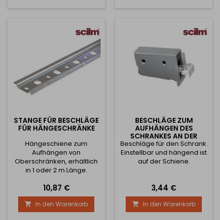
Dübel für 10mm Loch 2 Stck.
verzinkte Hängebleche
70x42x6mm -
Materialstärke 2mm
Höhenverstellung
+8/-8mm,
Tiefenverstellung...
STANGE FÜR BESCHLÄGE
BESCHLÄGE ZUM
FÜR HÄNGESCHRÄNKE
AUFHÄNGEN DES
SCHRANKES AN DER
Hängeschiene zum
Beschläge für den Schrank.
SCHIENE - GRAU / PAAR
Aufhängen von
Einstellbar und hängend ist
Oberschränken, erhältlich
auf der Schiene.
in 1 oder 2 m Länge.
Schrauben Sie die
Preis
Preis
10,87 €
3,44 €
Aufhängeschiene durch die
geklopften Löcher, es gibt
In den Warenkorb
In den Warenkorb


zwei Lochdurchmesser auf
der Schiene 6,2 mm und