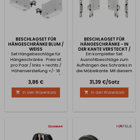
32 mm - 8 mm
BESCHLAGSET FÜR
BESCHLAGSET FÜR
HÄNGESCHRÄNKE BLUM /
HÄNGESCHRÄNKE - IN
WEISS
DER KANTE VERSTECKT /
Set Hängebeschläge für
Ein kompletter Set
NICKEL
Hängeschränke . Preis ist
Ausrichtbeschläge zum
pro Paar / links + rechts /
Aufhängen des Schranks in
Höhenverstellung +/- 18
die Möbelkante. Mit diesem
mm, Tiefenverstellung +/-
Scharnier erreichen Sie ein
Preis
Preis
3,86 €
31,39 €/Satz
16 mm
absolut klares Design im
Korpus. Zum Beispiel für
In den Warenkorb
In den Warenkorb


Korpusse ohne
Rückenseite geeignet. Das
Scharnier ist in der Seite
des Korpus versteckt und
beeinträchtigt den
Innenraum des Schranks
nicht. Die Montage erfolgt
über zwei vorgebohrte...