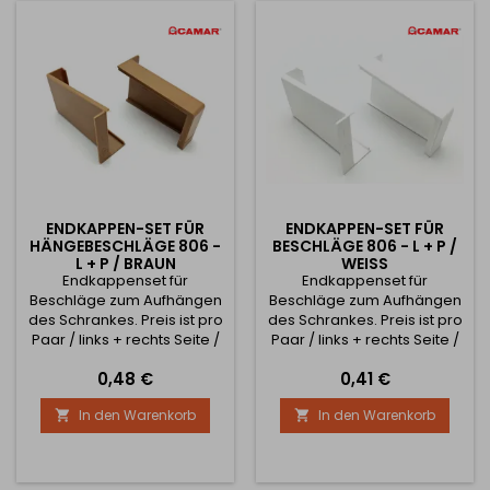
ENDKAPPEN-SET FÜR
ENDKAPPEN-SET FÜR
HÄNGEBESCHLÄGE 806 -
BESCHLÄGE 806 - L + P /
L + P / BRAUN
WEISS
Endkappenset für
Endkappenset für
Beschläge zum Aufhängen
Beschläge zum Aufhängen
des Schrankes. Preis ist pro
des Schrankes. Preis ist pro
Paar / links + rechts Seite /
Paar / links + rechts Seite /
Preis
Preis
0,48 €
0,41 €
In den Warenkorb
In den Warenkorb

