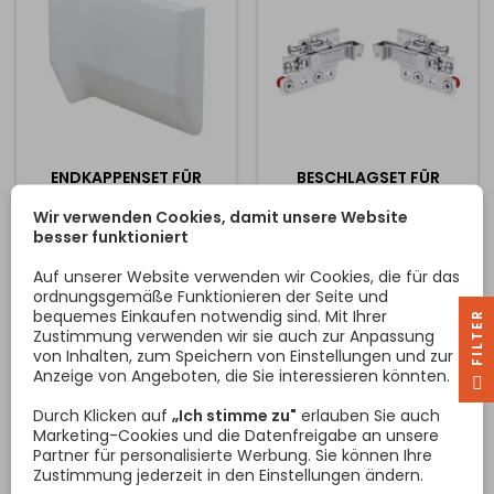
Das seitliche Verschieben
ist...
ENDKAPPENSET FÜR
BESCHLAGSET FÜR
SCHARNIERBESCHLÄGE
HÄNGESCHRANK 801 MIT
801 - L + P / WEISS
DÜBEL / L + P
Wir verwenden Cookies, damit unsere Website
Set Endkappen für
Set Hängebeschläge für
besser funktioniert
Beschläge zum Aufhängen
Hängeschränke . Der Preis
des Schrankes. Preis ist pro
ist pro Paar / linke + rechte
Auf unserer Website verwenden wir Cookies, die für das
Paar / linke + rechte Seite /
Seite /. Enthält
ordnungsgemäße Funktionieren der Seite und
vorgepresste Dübel , wo
bequemes Einkaufen notwendig sind. Mit Ihrer
R
Preis
Preis
0,48 €
3,59 €
die Installation in den
Zustimmung verwenden wir sie auch zur Anpassung
Schrank ist einfach nur
von Inhalten, zum Speichern von Einstellungen und zur
In den Warenkorb
In den Warenkorb


durch Klopfen mit einem
Anzeige von Angeboten, die Sie interessieren könnten.
F
I
L
T
E
Hammer und einfach
einschrauben. Zum
Durch Klicken auf
„Ich stimme zu"
erlauben Sie auch
sicheren Einhängen und
Marketing-Cookies und die Datenfreigabe an unsere
Sichern ist es notwendig,
Partner für personalisierte Werbung. Sie können Ihre
eine Gegenhängestange
Zustimmung jederzeit in den Einstellungen ändern.
mit 3D SECURE / Sicherung /