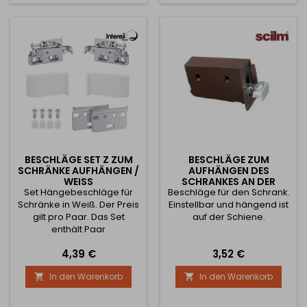
beigefügt werden Wir
Höhenverstellung +/- 7,5
empfehlen die
mm Seitenverstellung +/-
Verwendung von 4 x 30 mm
2,5 mm Tiefenverstellung
Schrauben / für 18 mm
+/- 15 mm Ein
Gehäuse /
Aufhängehaken ist im Set
enthalten.
BESCHLÄGE SET Z ZUM
BESCHLÄGE ZUM
SCHRÄNKE AUFHÄNGEN /
AUFHÄNGEN DES
WEISS
SCHRANKES AN DER
Set Hängebeschläge für
Beschläge für den Schrank.
SCHIENE - BRAUN / PAAR
Schränke in Weiß. Der Preis
Einstellbar und hängend ist
gilt pro Paar. Das Set
auf der Schiene.
enthält Paar
Hängebeschläge aus
Preis
Preis
4,39 €
3,52 €
Metall Das Set enthält ein
Paar Hängebeschläge aus
In den Warenkorb
In den Warenkorb


Metall ein Paar weiße
Kunststoffkappen 4 Stck.
Euro-Schrauben 4 Stck.