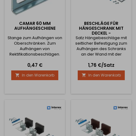
CAMAR 60 MM
BESCHLÄGE FÜR
AUFHÄNGESCHIENE
HÄNGESCHRANK MIT
DECKEL -
Stange zum Aufhängen von
SEITENMONTAGE / GRAU
Satz Hängebeschläge mit
Oberschränken. Zum
seitlicher Befestigung zum
Aufhängen von
Aufhängen des Schranks
Rektifikationsbeschlägen.
an der Wand mit der
Die Länge der Schiene
Möglichkeit der Einstellung
Preis
Preis
0,47 €
1,76 €/Satz
beträgt 60 mm. Es ist
in zwei Richtungen. Set
notwendig, 2sk für beide
enthält zwei
In den Warenkorb
In den Warenkorb


Seiten des Schrankes zu
Aufhängebeschläge, zwei
bestellen. Preis ist für 1 Stück
Kunststoffkappen,
Unterlegscheibe,
Aufhängeschraube, zwei
Euroschrauben und Dübel