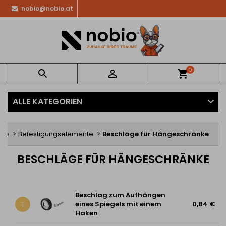
nobio@nobio.at
0


shopping_cart
ALLE KATEGORIEN
ite
Befestigungselemente
Beschläge für Hängeschränke
BESCHLÄGE FÜR HÄNGESCHRÄNKE
Beschlag zum Aufhängen
eines Spiegels mit einem
0,84 €
1
Haken