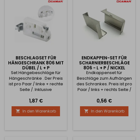
BESCHLAGSET FÜR
ENDKAPPEN-SET FÜR
HÄNGESCHRANK 806 MIT
SCHARNIERBESCHLÄGE
DÜBEL / L + P
806 - L + P / NICKEL
Set Hängebeschläge für
Endkappenset für
Hängeschränke . Der Preis
Beschläge zum Aufhängen
ist pro Paar / linke + rechte
des Schrankes. Preis ist pro
Seite /. Inklusive
Paar / links + rechts Seite /
vorgepresstem Dübel , wo
Preis
Preis
1,87 €
0,56 €
die Montage in den
Schrank ist einfach nur
In den Warenkorb
In den Warenkorb


durch Klopfen mit einem
Hammer. Höhenverstellung
+/- 28 mm,
Tiefenverstellung +/- 25
mm Es ist notwendig, die