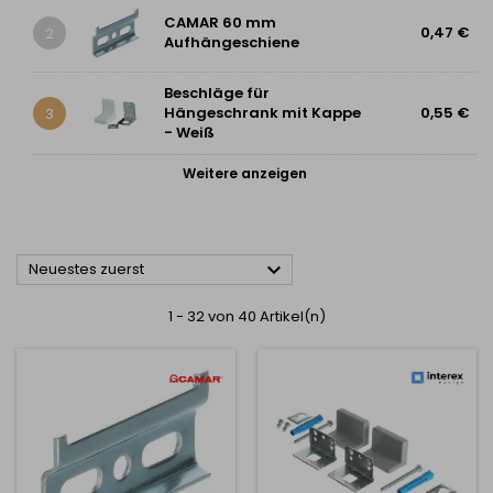
CAMAR 60 mm
0,47 €
2
Aufhängeschiene
Beschläge für
Hängeschrank mit Kappe
0,55 €
3
- Weiß
Weitere anzeigen

Neuestes zuerst
1 - 32 von 40 Artikel(n)