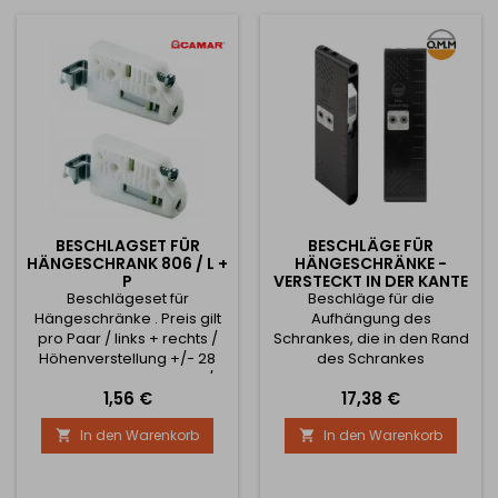
BESCHLAGSET FÜR
BESCHLÄGE FÜR
HÄNGESCHRANK 806 / L +
HÄNGESCHRÄNKE -
P
VERSTECKT IN DER KANTE
Beschlägeset für
Beschläge für die
/ SCHWARZ
Hängeschränke . Preis gilt
Aufhängung des
pro Paar / links + rechts /
Schrankes, die in den Rand
Höhenverstellung +/- 28
des Schrankes
mm, Tiefenverstellung +/-
eingearbeitet sind. Die
Preis
Preis
1,56 €
17,38 €
25 mm Dem Produkt
Mindestwandstärke der
müssen Kappen in der
Platte muss 18 mm
In den Warenkorb
In den Warenkorb


gewünschten Farbe und
betragen. Der Zugang zur
eine Stange zum
Einstellschraube ist von 3
Aufhängen des Schrankes
Seiten möglich