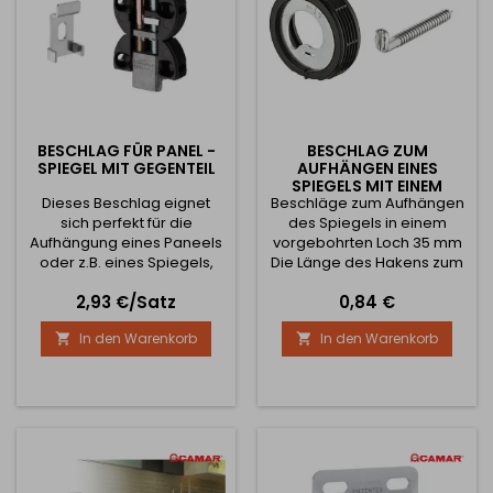
BESCHLAG FÜR PANEL -
BESCHLAG ZUM
SPIEGEL MIT GEGENTEIL
AUFHÄNGEN EINES
SPIEGELS MIT EINEM
Dieses Beschlag eignet
Beschläge zum Aufhängen
HAKEN
sich perfekt für die
des Spiegels in einem
Aufhängung eines Paneels
vorgebohrten Loch 35 mm
oder z.B. eines Spiegels,
Die Länge des Hakens zum
der auf eine Spanplatte
Aufhängen beträgt 55 mm
Preis
Preis
2,93 €/Satz
0,84 €
geklebt ist. Der Hauptvorteil
Gewichtsbelastung 25 kg
besteht darin, dass Höhe
Höhenverstellung +/- 3 mm
In den Warenkorb
In den Warenkorb


und Neigung auch nach
Bohrtiefe 12 mm Paket
dem Aufhängen eingestellt
enthält Aufhängebeschlag
werden können, um eine
und Gegenbohrer
präzise Ebene zu erhalten.
Die Position wird einfach
von oben mit der
Inbusschraube eingestellt
und das gesamte...