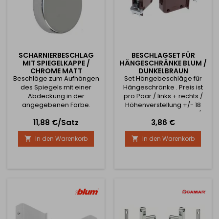
SCHARNIERBESCHLAG
BESCHLAGSET FÜR
MIT SPIEGELKAPPE /
HÄNGESCHRÄNKE BLUM /
CHROME MATT
DUNKELBRAUN
Beschläge zum Aufhängen
Set Hängebeschläge für
des Spiegels mit einer
Hängeschränke . Preis ist
Abdeckung in der
pro Paar / links + rechts /
angegebenen Farbe.
Höhenverstellung +/- 18
Beinhaltet 2 Stück.
mm, Tiefenverstellung +/-
Preis
Preis
11,88 €/Satz
3,86 €
Vollständige Abmessungen
16 mm
können in den Bildern
In den Warenkorb
In den Warenkorb


gefunden werden. Es gibt 3
Durchmesser-Optionen zur
Auswahl und mit
Durchmesser wird
Außenmaß der Kappe
gemeint. Die
Lochabmessungen für die
einzelnen Kappen sind: 16
mm - 5 mm 20 mm - 6 mm