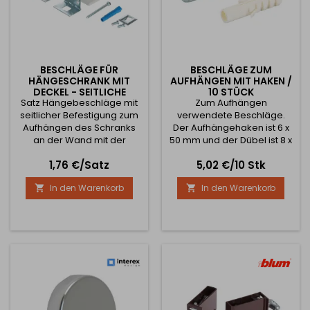
BESCHLÄGE FÜR
BESCHLÄGE ZUM
HÄNGESCHRANK MIT
AUFHÄNGEN MIT HAKEN /
DECKEL - SEITLICHE
10 STÜCK
Satz Hängebeschläge mit
MONTAGE / WEISS
Zum Aufhängen
seitlicher Befestigung zum
verwendete Beschläge.
Aufhängen des Schranks
Der Aufhängehaken ist 6 x
an der Wand mit der
50 mm und der Dübel ist 8 x
Möglichkeit der Einstellung
40 mm. Gewicht Last 25 kg
Preis
Preis
1,76 €/Satz
5,02 €/10 Stk
in zwei Richtungen. Set
Das Paket enthält den
enthält zwei
Aufhängebeschlag und
In den Warenkorb
In den Warenkorb


Aufhängebeschläge, zwei
das Gegengewicht Der
Kunststoffkappen,
Preis gilt für 10 Stück.
Unterlegscheibe,
Aufhängeschraube, zwei
Euroschrauben und Dübel