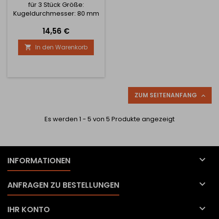
für 3 Stück Größe:
Kugeldurchmesser: 80 mm
Durchmesser des Kegels:
Preis
14,56 €
70 mm Durchmesser des
Beckens: 80 mm
In den Warenkorb

ZUM SEITENANFANG

Es werden 1 - 5 von 5 Produkte angezeigt

INFORMATIONEN

ANFRAGEN ZU BESTELLUNGEN

IHR KONTO