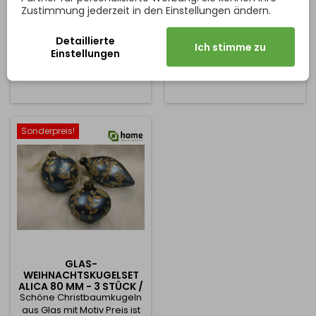
Zustimmung jederzeit in den Einstellungen ändern.
und glänzend Preis ist für 12
Kugeldurchmesser: 100 cm
Stück Durchmesser: 50 mm
Preis
Preis
8,51 €/12ks
22,87 €
Detaillierte
Ich stimme zu
Einstellungen
In den Warenkorb
In den Warenkorb


Sonderpreis!
GLAS-
WEIHNACHTSKUGELSET
ALICA 80 MM - 3 STÜCK /
Schöne Christbaumkugeln
BLAU
aus Glas mit Motiv Preis ist