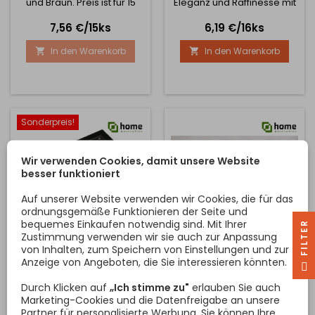
und Braun. Preis ist für 15
Eleganz und Raffinesse mit
Stück Durchmesser: 40 mm
unserem ELON-Glas-
Preis
Preis
7,56 €/15ks
6,19 €/16ks
Weihnachtskugel-Set ein.
Dieser Weihnachtsschmuck
In den Warenkorb
In den Warenkorb


ist nicht nur ein dekoratives
Accessoire, sondern ein
kleines Kunstwerk, das
Ihren Baum in ein Fest der
Schönheit und des
Einfallsreichtums
Sonderpreis!
verwandelt. Warum
verdienen sie es, Teil Ihrer...
Wir verwenden Cookies, damit unsere Website
besser funktioniert
Auf unserer Website verwenden wir Cookies, die für das
ordnungsgemäße Funktionieren der Seite und
bequemes Einkaufen notwendig sind. Mit Ihrer
R
Zustimmung verwenden wir sie auch zur Anpassung
von Inhalten, zum Speichern von Einstellungen und zur
GLAS-
SATZ
Anzeige von Angeboten, die Sie interessieren könnten.
F
I
L
T
E
WEIHNACHTSKUGELSET
WEIHNACHTSKUGELN AUS
GLAMOUR 50 MM - 12
GLAS ALAN 100 MM - 3
Durch Klicken auf
„Ich stimme zu"
erlauben Sie auch
STÜCK / SCHWARZ
Wunderschöne
Schöne Christbaumkugeln
STÜCK / BLAU
Marketing-Cookies und die Datenfreigabe an unsere
Christbaumkugeln aus Glas
aus Glas mit Motiv Preis ist
Partner für personalisierte Werbung. Sie können Ihre
in Kombination von matt
für 3 Stück Größe: