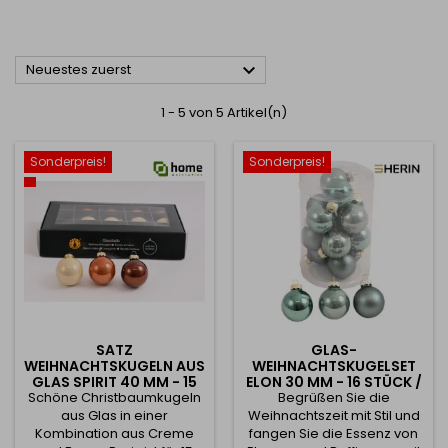

Neuestes zuerst
1 - 5 von 5 Artikel(n)
Sonderpreis!
Sonderpreis!
SATZ
GLAS-
WEIHNACHTSKUGELN AUS
WEIHNACHTSKUGELSET
GLAS SPIRIT 40 MM - 15
ELON 30 MM - 16 STÜCK /
Schöne Christbaumkugeln
STÜCK / CREME BRAUN
Begrüßen Sie die
PASTELLGRÜN
aus Glas in einer
Weihnachtszeit mit Stil und
Kombination aus Creme
fangen Sie die Essenz von