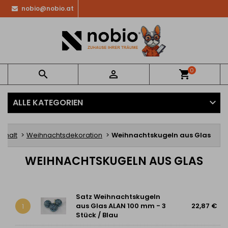
nobio@nobio.at
0


shopping_cart
ALLE KATEGORIEN
ushalt
Weihnachtsdekoration
Weihnachtskugeln aus Glas
WEIHNACHTSKUGELN AUS GLAS
Satz Weihnachtskugeln
aus Glas ALAN 100 mm - 3
22,87 €
1
Stück / Blau