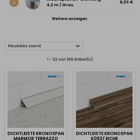
8,03 €
3
4,2 m / Grau
Weitere anzeigen

Neuestes zuerst
1 - 32 von 169 Artikel(n)
DICHTLEISTE KRONOSPAN
DICHTLEISTE KRONOSPAN
MARMOR TERRAZZO
K092/ EICHE