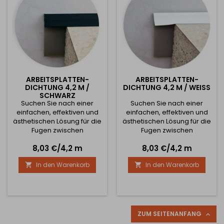
ARBEITSPLATTEN-
ARBEITSPLATTEN-
DICHTUNG 4,2 M /
DICHTUNG 4,2 M / WEISS
SCHWARZ
Suchen Sie nach einer
Suchen Sie nach einer
einfachen, effektiven und
einfachen, effektiven und
ästhetischen Lösung für die
ästhetischen Lösung für die
Fugen zwischen
Fugen zwischen
Arbeitsplatte und Wand,
Arbeitsplatte und Wand,
Preis
Preis
8,03 €/4,2 m
8,03 €/4,2 m
Waschbecken oder
Waschbecken oder
Badewanne? Das müssen
Badewanne? Das müssen
In den Warenkorb
In den Warenkorb


Sie nicht! Wir stellen Ihnen
Sie nicht! Wir stellen Ihnen
die Arbeitsplattendichtung
die Arbeitsplattendichtung
4.2m vor - ein
4.2m vor - ein
revolutionäres Produkt, das
revolutionäres Produkt, das
das herkömmliche Silikon
das herkömmliche Silikon
ersetzt und eine Reihe von
ersetzt und eine Reihe von
ZUM SEITENANFANG

Vorteilen bietet, die Sie
Vorteilen bietet, die Sie