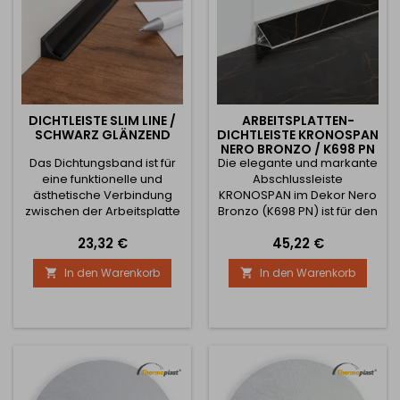
DICHTLEISTE SLIM LINE /
ARBEITSPLATTEN-
SCHWARZ GLÄNZEND
DICHTLEISTE KRONOSPAN
NERO BRONZO / K698 PN
Das Dichtungsband ist für
Die elegante und markante
eine funktionelle und
Abschlussleiste
ästhetische Verbindung
KRONOSPAN im Dekor Nero
zwischen der Arbeitsplatte
Bronzo (K698 PN) ist für den
und der Küchenschürze
professionellen und
Preis
Preis
23,32 €
45,22 €
(oder direkt an der Wand)
präzisen Abschluss von
konzipiert. Dank ihres
Arbeitsplatten bestimmt.
In den Warenkorb
In den Warenkorb


hochwertigen Designs
Die Leiste dichtet die
schützt sie nicht nur vor
Verbindung zwischen
Leckagen und Schmutz,
Arbeitsplatte und Wand
sondern passt auch zum
zuverlässig ab und
Dekor von Arbeitsplatten
verhindert so effektiv das
und Oberschränken. Die
Eindringen von Wasser und
Leiste ist auf Langlebigkeit
Schmutz. Gleichzeitig
ausgelegt - die...
verleiht sie der Küche ein...