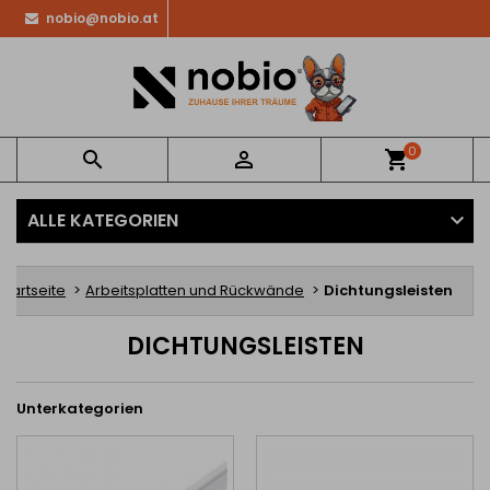
nobio@nobio.at
0


shopping_cart
ALLE KATEGORIEN
Startseite
Arbeitsplatten und Rückwände
Dichtungsleisten
DICHTUNGSLEISTEN
Unterkategorien