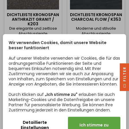
DICHTLEISTE KRONOSPAN
DICHTLEISTE KRONOSPAN
ANTHRAZIT GRANIT /
CHARCOAL FLOW / K353
K203
Die elegante und zeitlose
Moderne und stilvolle
Abschlussleiste
Abschlussleiste
KRONOSPAN im Dekor
KRONOSPAN im Dekor
Wir verwenden Cookies, damit unsere Website
Anthrazit Granit (K203) ist
Charcoal Flow (K353) ist für
besser funktioniert
für den professionellen und
den professionellen und
Preis
Preis
45,22 €
45,22 €
präzisen Abschluss von
präzisen Abschluss von
Auf unserer Website verwenden wir Cookies, die für das
Arbeitsplatten bestimmt.
Arbeitsplatten bestimmt.
ordnungsgemäße Funktionieren der Seite und
In den Warenkorb
In den Warenkorb


Die Leiste dichtet die
Die Leiste dichtet die
bequemes Einkaufen notwendig sind. Mit Ihrer
R
Verbindung zwischen
Verbindung zwischen
Zustimmung verwenden wir sie auch zur Anpassung
Arbeitsplatte und Wand
Arbeitsplatte und Wand
von Inhalten, zum Speichern von Einstellungen und zur
zuverlässig ab und
zuverlässig ab und
Anzeige von Angeboten, die Sie interessieren könnten.
F
I
L
T
E
verhindert so wirksam das
verhindert so wirksam das
Eindringen von Wasser und
Eindringen von Wasser und
Durch Klicken auf
„Ich stimme zu"
erlauben Sie auch
Schmutz. Gleichzeitig
Schmutz. Gleichzeitig
Marketing-Cookies und die Datenfreigabe an unsere
verleiht sie der Küche ein...
verleiht sie der Küche ein...
Partner für personalisierte Werbung. Sie können Ihre
Zustimmung jederzeit in den Einstellungen ändern.
Detaillierte
Ich stimme zu
Einstellungen