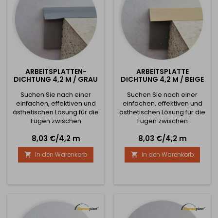
ARBEITSPLATTEN-
ARBEITSPLATTE
DICHTUNG 4,2 M / GRAU
DICHTUNG 4,2 M / BEIGE
Suchen Sie nach einer
Suchen Sie nach einer
einfachen, effektiven und
einfachen, effektiven und
ästhetischen Lösung für die
ästhetischen Lösung für die
Fugen zwischen
Fugen zwischen
Arbeitsplatte und Wand,
Arbeitsplatte und Wand,
Preis
Preis
8,03 €/4,2 m
8,03 €/4,2 m
Waschbecken oder
Waschbecken oder
Badewanne? Das müssen
Badewanne? Das müssen
In den Warenkorb
In den Warenkorb


Sie nicht! Wir stellen Ihnen
Sie nicht! Wir stellen Ihnen
die Arbeitsplattendichtung
die Arbeitsplattendichtung
4.2m vor - ein
4.2m vor - ein
revolutionäres Produkt, das
revolutionäres Produkt, das
das herkömmliche Silikon
das herkömmliche Silikon
ersetzt und eine Reihe von
ersetzt und eine Reihe von
Vorteilen bietet, die Sie
Vorteilen bietet, die Sie
nicht nur bei der...
nicht nur bei der...