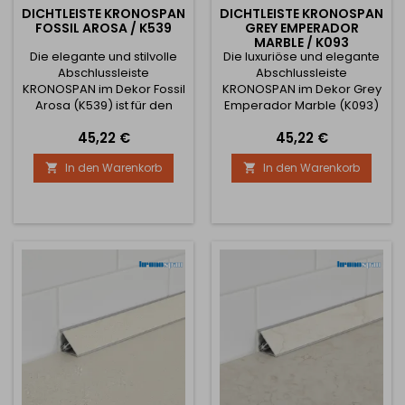
DICHTLEISTE KRONOSPAN
DICHTLEISTE KRONOSPAN
FOSSIL AROSA / K539
GREY EMPERADOR
MARBLE / K093
Die elegante und stilvolle
Die luxuriöse und elegante
Abschlussleiste
Abschlussleiste
KRONOSPAN im Dekor Fossil
KRONOSPAN im Dekor Grey
Arosa (K539) ist für den
Emperador Marble (K093)
professionellen und
ist für einen präzisen und
Preis
Preis
45,22 €
45,22 €
präzisen Abschluss von
professionellen Abschluss
Arbeitsplatten bestimmt.
von Arbeitsplatten
In den Warenkorb
In den Warenkorb


Die Leiste dichtet die
bestimmt. Die Leiste dichtet
Verbindung zwischen
die Verbindung zwischen
Arbeitsplatte und Wand
Arbeitsplatte und Wand
zuverlässig ab und
zuverlässig ab und
verhindert so effektiv das
verhindert so effektiv das
Eindringen von Wasser und
Eindringen von Wasser und
Schmutz. Gleichzeitig
Schmutz. Gleichzeitig
verleiht sie der Küche ein
verleiht sie der Küche...
modernes...