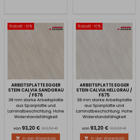
die Wahl zwischen
und imitiert dabei die
Halbfertigprodukten oder
Struktur echten
können das Produkt nach
Kristallmarmors – dezenter
Maß anfertigen lassen.
Glanz, natürliche Maserung
Wählen Sie in diesem Fall
und feine Farbübergänge.
Rabatt -10%
Rabatt -10%
die Option Sondermaße
Die Platte besteht aus
und geben Sie die
hochwertiger Spanplatte,
gewünschten Maße...
beschichtet mit...
ARBEITSPLATTE EGGER
ARBEITSPLATTE EGGER
STEIN CALVIA SANDGRAU
STEIN CALVIA HELLGRAU /
/ F676
F675
38 mm starke Arbeitsplatte
38 mm starke Arbeitsplatte
aus Spanplatte und
aus Spanplatte und
Laminatbeschichtung. Hohe
Laminatbeschichtung. Hohe
Widerstandsfähigkeit
Widerstandsfähigkeit
gegen Beschädigung,
gegen Beschädigung,
Preis
Verkaufspreis
Preis
Verkaufsprei
93,20 €
93,20 €
Beanspruchung oder hohe
Beanspruchung oder hohe
von
103,56 €
von
103,56 €
Temperaturen während
Temperaturen während
In den Warenkorb
In den Warenkorb


des Gebrauchs. Sie haben
des Gebrauchs. Sie haben