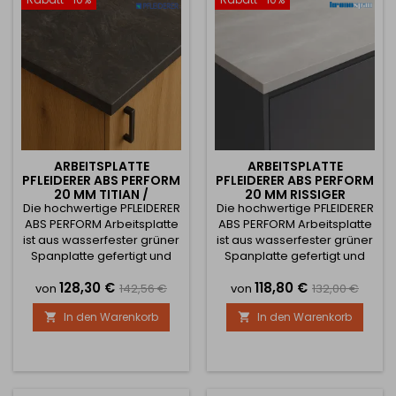
wie klassische Innenräume
Ihrer Küche oder Ihrem
– Küchen, Büros oder
Arbeitsbereich ein
Arbeitsbereiche. Die...
elegantes und stilvolles...
ARBEITSPLATTE
ARBEITSPLATTE
PFLEIDERER ABS PERFORM
PFLEIDERER ABS PERFORM
20 MM TITIAN /
20 MM RISSIGER
Die hochwertige PFLEIDERER
S63074PT
Die hochwertige PFLEIDERER
MARMOR / S63069 CA
ABS PERFORM Arbeitsplatte
ABS PERFORM Arbeitsplatte
ist aus wasserfester grüner
ist aus wasserfester grüner
Spanplatte gefertigt und
Spanplatte gefertigt und
mit einem speziellen
mit einem speziellen
Preis
Verkaufspreis
Preis
Verkaufsprei
128,30 €
118,80 €
Laminat beschichtet, das
Laminat beschichtet, das
von
142,56 €
von
132,00 €
eine hohe
eine hohe
In den Warenkorb
In den Warenkorb


Widerstandsfähigkeit
Widerstandsfähigkeit
gegen Kratzer, Abrieb,
gegen Kratzer, Abrieb,
Belastung und Hitze im
Belastung und Hitze im
täglichen Gebrauch
täglichen Gebrauch
gewährleistet. Das
gewährleistet. Das