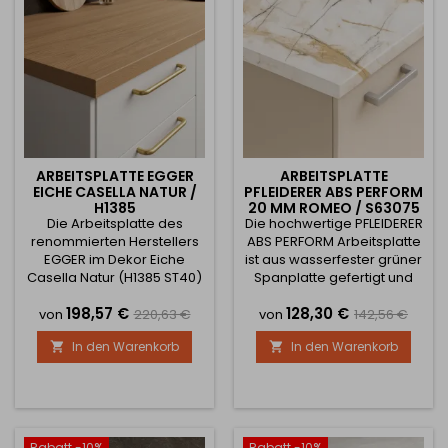
ARBEITSPLATTE EGGER
ARBEITSPLATTE
EICHE CASELLA NATUR /
PFLEIDERER ABS PERFORM
H1385
20 MM ROMEO / S63075
Die Arbeitsplatte des
Die hochwertige PFLEIDERER
MS
renommierten Herstellers
ABS PERFORM Arbeitsplatte
EGGER im Dekor Eiche
ist aus wasserfester grüner
Casella Natur (H1385 ST40)
Spanplatte gefertigt und
bringt eine natürliche
mit einem speziellen
Preis
Verkaufspreis
Preis
Verkaufsprei
198,57 €
128,30 €
Holzoptik in Kombination
Laminat beschichtet, das
von
220,63 €
von
142,56 €
mit hoher
eine hohe
In den Warenkorb
In den Warenkorb


Widerstandsfähigkeit und
Widerstandsfähigkeit
Verarbeitungsqualität.
gegen Kratzer, Abrieb,
Dank realistischer 3D-
Belastung und Hitze im
Struktur wirkt sie
täglichen Gebrauch
authentisch und ist die
gewährleistet. Das
ideale Wahl für moderne
moderne Dekor verleiht
Rabatt -10%
Rabatt -10%