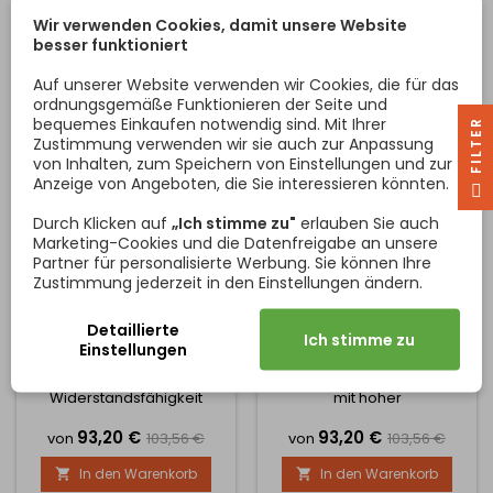
Halbfertigprodukten oder
Halbfertigprodukten oder
Wir verwenden Cookies, damit unsere Website
können das Produkt nach
können das Produkt nach
besser funktioniert
Maß anfertigen lassen.
Maß anfertigen lassen.
Wählen Sie in diesem Fall
Wählen Sie in diesem Fall
Rabatt -10%
Rabatt -10%
Auf unserer Website verwenden wir Cookies, die für das
die Option Sondermaße
die Option Sondermaße
ordnungsgemäße Funktionieren der Seite und
und geben Sie die
und geben Sie die
bequemes Einkaufen notwendig sind. Mit Ihrer
R
gewünschten Maße...
gewünschten Maße...
Zustimmung verwenden wir sie auch zur Anpassung
von Inhalten, zum Speichern von Einstellungen und zur
Anzeige von Angeboten, die Sie interessieren könnten.
F
I
L
T
E
Durch Klicken auf
„Ich stimme zu"
erlauben Sie auch
Marketing-Cookies und die Datenfreigabe an unsere
Partner für personalisierte Werbung. Sie können Ihre
Zustimmung jederzeit in den Einstellungen ändern.
ARBEITSPLATTE EGGER
ARBEITSPLATTE EGGER
FICHTE NEBRODI
MARMOR KRISTALL /
RUSTIKAL / H011
F800
Detaillierte
38 mm starke Arbeitsplatte
Die Arbeitsplatte EGGER
Ich stimme zu
Einstellungen
aus Spanplatte und
Kristallmarmor vereint
Laminatbeschichtung. Hohe
elegantes Marmor-Design
Widerstandsfähigkeit
mit hoher
gegen Beschädigung,
Funktionalität.Dank der
Preis
Verkaufspreis
Preis
Verkaufsprei
93,20 €
93,20 €
Beanspruchung oder hohe
realistischen
von
103,56 €
von
103,56 €
Temperaturen während
Dekoroberfläche F800 ST76
In den Warenkorb
In den Warenkorb


des Gebrauchs. Sie haben
wirkt sie luxuriös und zeitlos