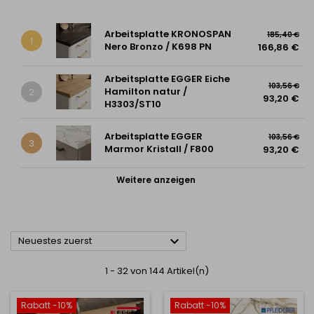
Arbeitsplatte KRONOSPAN
185,40 €
1
Nero Bronzo / K698 PN
166,86 €
Arbeitsplatte EGGER Eiche
103,56 €
Hamilton natur /
2
93,20 €
H3303/ST10
Arbeitsplatte EGGER
103,56 €
3
Marmor Kristall / F800
93,20 €
Weitere anzeigen

Neuestes zuerst
1 - 32 von 144 Artikel(n)
Rabatt -10%
Rabatt -10%