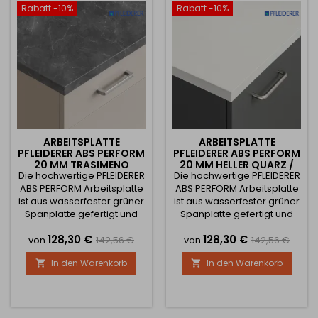
moderne Dekor verleiht
moderne Dekor verleiht
Rabatt -10%
Rabatt -10%
Ihrer Küche oder Ihrem
Ihrer Küche oder Ihrem
Arbeitsbereich ein
Arbeitsbereich ein
elegantes und stilvolles...
elegantes und stilvolles...
ARBEITSPLATTE
ARBEITSPLATTE
PFLEIDERER ABS PERFORM
PFLEIDERER ABS PERFORM
20 MM TRASIMENO
20 MM HELLER QUARZ /
Die hochwertige PFLEIDERER
BASALT / S63013 MS
Die hochwertige PFLEIDERER
F73009
ABS PERFORM Arbeitsplatte
ABS PERFORM Arbeitsplatte
ist aus wasserfester grüner
ist aus wasserfester grüner
Spanplatte gefertigt und
Spanplatte gefertigt und
mit einem speziellen
mit einem speziellen
Preis
Verkaufspreis
Preis
Verkaufsprei
128,30 €
128,30 €
Laminat beschichtet, das
Laminat beschichtet, das
von
142,56 €
von
142,56 €
eine hohe
eine hohe
In den Warenkorb
In den Warenkorb


Widerstandsfähigkeit
Widerstandsfähigkeit
gegen Kratzer, Abrieb,
gegen Kratzer, Abrieb,
Belastung und Hitze im
Belastung und Hitze im
täglichen Gebrauch
täglichen Gebrauch
gewährleistet. Das
gewährleistet. Das