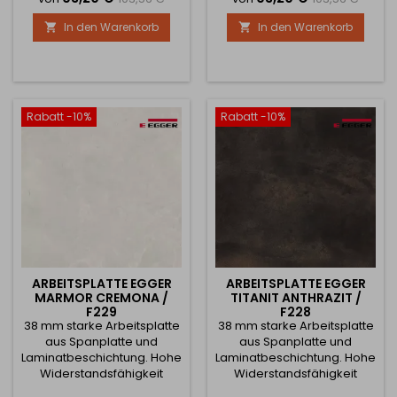
Temperaturen während
Temperaturen während
In den Warenkorb
In den Warenkorb


des Gebrauchs. Sie haben
des Gebrauchs. Sie haben
die Wahl zwischen
die Wahl zwischen
Halbfertigprodukten oder
Halbfertigprodukten oder
können das Produkt nach
können das Produkt nach
Maß anfertigen lassen.
Maß anfertigen lassen.
Wählen Sie in diesem Fall
Wählen Sie in diesem Fall
Rabatt -10%
Rabatt -10%
die Option Sondermaße
die Option Sondermaße
und geben Sie die
und geben Sie die
gewünschten Maße...
gewünschten Maße...
ARBEITSPLATTE EGGER
ARBEITSPLATTE EGGER
MARMOR CREMONA /
TITANIT ANTHRAZIT /
F229
F228
38 mm starke Arbeitsplatte
38 mm starke Arbeitsplatte
aus Spanplatte und
aus Spanplatte und
Laminatbeschichtung. Hohe
Laminatbeschichtung. Hohe
Widerstandsfähigkeit
Widerstandsfähigkeit
gegen Beschädigung,
gegen Beschädigung,