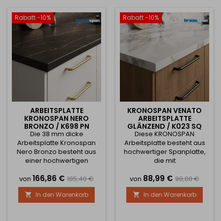
gewährleistet. Das
Ihrer Küche, Ihrem Arbeits-
moderne Dekor verleiht
oder Büroraum ein
Rabatt -10%
Rabatt -10%
Ihrer Küche oder Ihrem
elegantes und zeitloses
Arbeitsbereich ein
Aussehen. Die
elegantes und stilvolles...
Arbeitsplatten sind als...
ARBEITSPLATTE
KRONOSPAN VENATO
KRONOSPAN NERO
ARBEITSPLATTE
BRONZO / K698 PN
GLÄNZEND / K023 SQ
Die 38 mm dicke
Diese KRONOSPAN
Arbeitsplatte Kronospan
Arbeitsplatte besteht aus
Nero Bronzo besteht aus
hochwertiger Spanplatte,
einer hochwertigen
die mit
Spanplatte mit
widerstandsfähigem
Preis
Verkaufspreis
Preis
Verkaufsprei
166,86 €
88,99 €
Laminatbeschichtung, die
Laminat beschichtet ist, was
von
185,40 €
von
98,88 €
eine hohe Funktions-,
eine hohe Beständigkeit
In den Warenkorb
In den Warenkorb


Abrieb-, Belastungs- und
gegen Kratzer, Abrieb,
Hitzebeständigkeit bei
tägliche Beanspruchung
normalem Gebrauch
und Hitze gewährleistet.Das