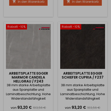
In den Warenkorb
In den Warenkorb


luxuriöse Interieurs perfekt
des Gebrauchs. Sie haben
ergänzt. Sie ist die ideale
die Wahl zwischen
Wahl für alle, die eine
Halbfertigprodukten oder
Kombination aus rohem
können das Produkt nach
Design, Eleganz und hoher
Maß anfertigen lassen.
Funktionalität suchen. Die
Wählen Sie in diesem Fall
Rabatt -10%
Rabatt -10%
Oberflächenstruktur ST10
die Option Sondermaße
Deepskin...
und geben Sie die
gewünschten Maße...
ARBEITSPLATTE EGGER
ARBEITSPLATTE EGGER
MARMOR CANDELA
SCHIEFER CUPRIA / F237
HELLGRAU / F243
38 mm starke Arbeitsplatte
38 mm starke Arbeitsplatte
aus Spanplatte und
aus Spanplatte und
Laminatbeschichtung. Hohe
Laminatbeschichtung. Hohe
Widerstandsfähigkeit
Widerstandsfähigkeit
gegen Beschädigung,
gegen Beschädigung,
Preis
Verkaufspreis
Preis
Verkaufsprei
93,20 €
93,20 €
Beanspruchung oder hohe
Beanspruchung oder hohe
von
103,56 €
von
103,56 €