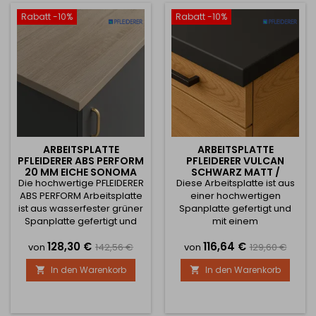
moderne Dekor verleiht
moderne Dekor verleiht
Rabatt -10%
Rabatt -10%
Ihrer Küche oder Ihrem
Ihrer Küche oder Ihrem
Arbeitsbereich ein
Arbeitsbereich ein
elegantes und stilvolles...
elegantes und stilvolles...
ARBEITSPLATTE
ARBEITSPLATTE
PFLEIDERER ABS PERFORM
PFLEIDERER VULCAN
20 MM EICHE SONOMA
SCHWARZ MATT /
Die hochwertige PFLEIDERER
GRAU / R20039
Diese Arbeitsplatte ist aus
U12000XM
ABS PERFORM Arbeitsplatte
einer hochwertigen
ist aus wasserfester grüner
Spanplatte gefertigt und
Spanplatte gefertigt und
mit einem
mit einem speziellen
strapazierfähigen Laminat
Preis
Verkaufspreis
Preis
Verkaufsprei
128,30 €
116,64 €
Laminat beschichtet, das
beschichtet, das eine hohe
von
142,56 €
von
129,60 €
eine hohe
Widerstandsfähigkeit
In den Warenkorb
In den Warenkorb


Widerstandsfähigkeit
gegen Kratzer, Abrieb,
gegen Kratzer, Abrieb,
tägliche Beanspruchung
Belastung und Hitze im
und Hitze bietet. Das
täglichen Gebrauch
moderne Dekor verleiht