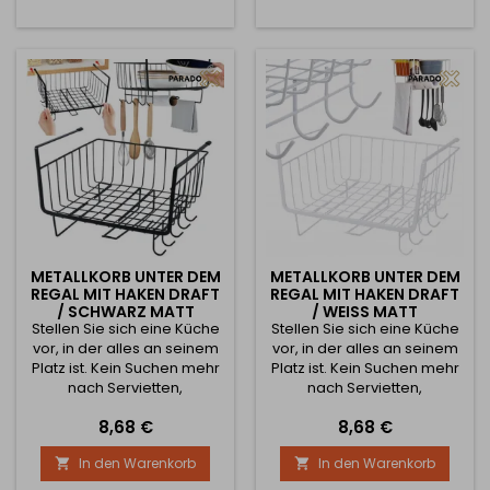
Gesundheit und einen
und einen aktiven
aktiven Lebensstil legen. Sie
Lebensstil legen. Sie enthält
enthält eine motivierende
eine motivierende Tabelle,
Tabelle, die genau angibt,
die genau angibt, wann Sie
wann Sie trinken sollten, um
trinken sollten, um Ihren...
Ihren...
METALLKORB UNTER DEM
METALLKORB UNTER DEM
REGAL MIT HAKEN DRAFT
REGAL MIT HAKEN DRAFT
/ SCHWARZ MATT
/ WEISS MATT
Stellen Sie sich eine Küche
Stellen Sie sich eine Küche
vor, in der alles an seinem
vor, in der alles an seinem
Platz ist. Kein Suchen mehr
Platz ist. Kein Suchen mehr
nach Servietten,
nach Servietten,
Papierrollen oder
Papierrollen oder
Preis
Preis
8,68 €
8,68 €
Küchenutensilien. Jeder
Küchenutensilien. Jeder
Haken, jeder Zentimeter
Haken, jeder Zentimeter
In den Warenkorb
In den Warenkorb


Stauraum ist so konzipiert,
Stauraum ist so konzipiert,
dass alles schnell,
dass alles schnell,