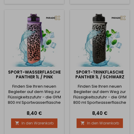
aktiven Lebensstil legen. Sie
Lebensstil legen. Sie enthält
enthält eine motivierende
eine motivierende Tabelle,
Tabelle, die genau angibt,
die genau angibt, wann Sie
wann Sie trinken sollten, um
trinken sollten, um Ihren...
Ihren...
SPORT-WASSERFLASCHE
SPORT-TRINKFLASCHE
PANTHER 1L / PINK
PANTHER 1L / SCHWARZ
Finden Sie Ihren neuen
Finden Sie Ihren neuen
Begleiter auf dem Weg zur
Begleiter auf dem Weg zur
Flüssigkeitszufuhr - die GYM
Flüssigkeitszufuhr - die GYM
800 ml Sportwasserflasche
800 ml Sportwasserflasche
in elegantem Pink und
in schickem Schwarz! Diese
Preis
Preis
8,40 €
8,40 €
Orange! Diese moderne
moderne und stilvolle
und stilvolle Flasche wurde
Flasche wurde für
In den Warenkorb
In den Warenkorb


für Menschen entwickelt,
Menschen entwickelt, die
die Wert auf ihre
Wert auf ihre Gesundheit