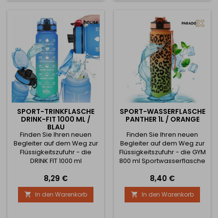
Verarbeitung aus
Holz oder rissige
Karbonstahl und
Oberflächen. Egal wie heiß
langlebigem Kunststoff ist
das Geschirr ist - Ihre
er nicht nur ästhetisch...
Küche ist sicher. 2.
Platzsparende...
SPORT-TRINKFLASCHE
SPORT-WASSERFLASCHE
DRINK-FIT 1000 ML /
PANTHER 1L / ORANGE
BLAU
Finden Sie Ihren neuen
Finden Sie Ihren neuen
Begleiter auf dem Weg zur
Begleiter auf dem Weg zur
Flüssigkeitszufuhr - die
Flüssigkeitszufuhr - die GYM
DRINK FIT 1000 ml
800 ml Sportwasserflasche
Sportwasserflasche in
in elegantem Orange-
Preis
Preis
8,29 €
8,40 €
elegantem Blau! Diese
Grün! Diese moderne und
moderne und stilvolle
stilvolle Flasche wurde für
In den Warenkorb
In den Warenkorb


Flasche ist für Menschen
Menschen entwickelt, die
gedacht, die Wert auf ihre
Wert auf ihre Gesundheit
Gesundheit und einen
und einen aktiven