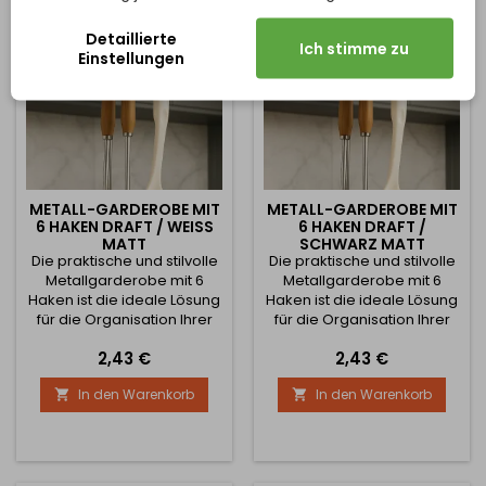
Edelstahl - langlebig,
Edelstahl - langlebig,
gesundheitlich...
gesundheitlich...
Detaillierte
Ich stimme zu
Einstellungen
METALL-GARDEROBE MIT
METALL-GARDEROBE MIT
6 HAKEN DRAFT / WEISS M
6 HAKEN DRAFT /
ATT
SCHWARZ MATT
Die praktische und stilvolle
Die praktische und stilvolle
Metallgarderobe mit 6
Metallgarderobe mit 6
Haken ist die ideale Lösung
Haken ist die ideale Lösung
für die Organisation Ihrer
für die Organisation Ihrer
Küche. Sie ermöglicht das
Küche. Sie ermöglicht das
Preis
Preis
2,43 €
2,43 €
bequeme und
bequeme und
platzsparende Aufhängen
platzsparende Aufhängen
In den Warenkorb
In den Warenkorb


von alltäglichen
von alltäglichen
Küchenutensilien - ohne zu
Küchenutensilien - ohne zu
bohren. Dank der Montage
bohren. Dank der Montage
unter einem Regal oder
unter einem Regal oder
Schrank ist alles, was Sie
Schrank ist alles, was Sie