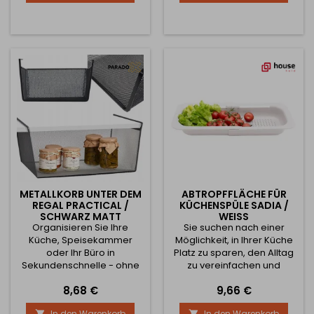
Wert auf ihre Gesundheit
Mattweiß - eine Lösung, die
und einen aktiven
im Handumdrehen Chaos
Lebensstil legen. Sie enthält
in Ordnung und
eine motivierende Tabelle,
ungenutzten Platz in
die genau angibt, wann Sie
effiziente Aufbewahrung
trinken sollten, um Ihren...
verwandelt. Gewinnen Sie
mehr Platz, Klarheit und Stil
- mit einem...
METALLKORB UNTER DEM
ABTROPFFLÄCHE FÜR
REGAL PRACTICAL /
KÜCHENSPÜLE SADIA /
SCHWARZ MATT
WEISS
Organisieren Sie Ihre
Sie suchen nach einer
Küche, Speisekammer
Möglichkeit, in Ihrer Küche
oder Ihr Büro in
Platz zu sparen, den Alltag
Sekundenschnelle - ohne
zu vereinfachen und
Bohren, ohne Aufwand, mit
gleichzeitig Ihrer
Preis
Preis
8,68 €
9,66 €
maximalem Effekt! Der
Einrichtung einen
PRACTICAL Regalkorb aus
modernen Touch zu
In den Warenkorb
In den Warenkorb

