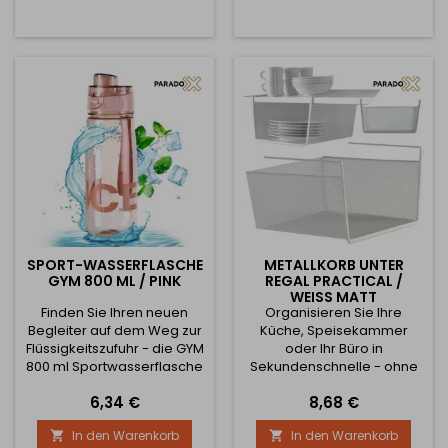
ordentlich und elegant zur
ordentlich und elegant zur
Hand ist. Genau das bietet
Hand ist. Genau das bietet
Ihnen unser DRAFT
Ihnen unser DRAFT
Metallregalkorb mit Haken
Metallregalkorb mit Haken
in mattem Weiß. -
in mattem Weiß. -
Maximiert den Platz -...
Maximiert den Platz -...
SPORT-WASSERFLASCHE
METALLKORB UNTER
GYM 800 ML / PINK
REGAL PRACTICAL /
WEISS MATT
Finden Sie Ihren neuen
Organisieren Sie Ihre
Begleiter auf dem Weg zur
Küche, Speisekammer
Flüssigkeitszufuhr - die GYM
oder Ihr Büro in
800 ml Sportwasserflasche
Sekundenschnelle - ohne
in elegantem Pink! Diese
Bohren, ohne Aufwand, mit
Preis
Preis
6,34 €
8,68 €
moderne und stilvolle
maximaler Wirkung! Der
Flasche wurde für
PRACTICAL Regalkorb aus
In den Warenkorb
In den Warenkorb


Menschen entwickelt, die
Metall in elegantem