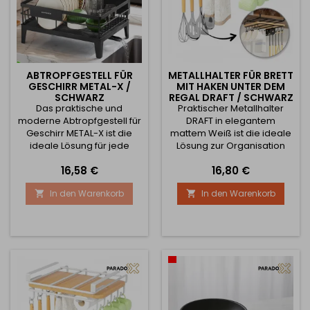
ABTROPFGESTELL FÜR
METALLHALTER FÜR BRETT
GESCHIRR METAL-X /
MIT HAKEN UNTER DEM
SCHWARZ
REGAL DRAFT / SCHWARZ
Das praktische und
Praktischer Metallhalter
MATT
moderne Abtropfgestell für
DRAFT in elegantem
Geschirr METAL-X ist die
mattem Weiß ist die ideale
ideale Lösung für jede
Lösung zur Organisation
Küche. Es kombiniert einen
des Küchenraums. Er lässt
Preis
Preis
16,58 €
16,80 €
stabilen Metallrahmen mit
sich einfach unter ein Regal
funktionalen Extras und
oder einen Unterschrank
In den Warenkorb
In den Warenkorb


einem minimalistischen
schieben und schafft sofort
Design in elegantem
neuen Stauraum – ganz
Schwarz. Dank der
ohne Bohren und Montage.
kompakten Maße eignet es
Der Halter ist perfekt zum
sich auch für kleinere
Ablegen eines
Küchen und bietet dennoch
Schneidebretts, Aufhängen
ausreichend Platz für Teller,
von Geschirrtüchern,
Gläser und...
Papierrollen,...