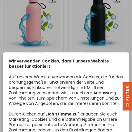
auf den Boden des
Edelstahl - langlebig,
Behälters und sorgt dafür,
gesundheitlich...
dass jeder Liter...
EDELSTAHL
EDELSTAHL-
THERMOSKANNE TERMO
THERMOSKANNE TERMO
Wir verwenden Cookies, damit unsere Website
SOFT 500ML / ALTROSA
SOFT 500ML / SCHWARZ
besser funktioniert
TERMO SOFT ist eine
TERMO SOFT ist eine
moderne und praktische
moderne und praktische
Auf unserer Website verwenden wir Cookies, die für das
Thermoskanne, die dank
Thermoskanne, die dank
ordnungsgemäße Funktionieren der Seite und
ihrer Edelstahl-
ihrer Edelstahl-
bequemes Einkaufen notwendig sind. Mit Ihrer
R
Vakuumkonstruktion Ihre
Vakuumkonstruktion Ihre
Zustimmung verwenden wir sie auch zur Anpassung
Preis
Preis
12,00 €
12,00 €
Getränke zuverlässig heiß
Getränke zuverlässig heiß
von Inhalten, zum Speichern von Einstellungen und zur
oder kalt hält. Sie ist der
oder kalt hält. Sie ist der
Anzeige von Angeboten, die Sie interessieren könnten.
F
I
L
T
E
In den Warenkorb
In den Warenkorb


ideale Begleiter für den
ideale Begleiter für den
täglichen Gebrauch - zu
täglichen Gebrauch - zu
Durch Klicken auf
„Ich stimme zu"
erlauben Sie auch
Hause, bei der Arbeit und
Hause, bei der Arbeit und
Marketing-Cookies und die Datenfreigabe an unsere
bei Outdoor-Aktivitäten mit
bei Outdoor-Aktivitäten mit
Partner für personalisierte Werbung. Sie können Ihre
der Familie. Die wichtigsten
der Familie. Die wichtigsten
Zustimmung jederzeit in den Einstellungen ändern.
Vorteile: Hochwertiger
Vorteile: Hochwertiger