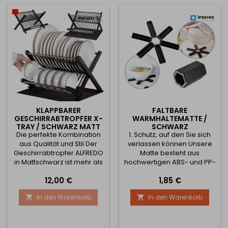
als auch
sichere Nutzung. ✅
Haushaltsgegenstände
Hauptvorteile: Sicher und
effizient aufzubewahren.
langlebig: Hergestellt...
Mit 5 verstellbaren
Stielhaltern und 6
zusätzlichen Haken...
KLAPPBARER
FALTBARE
GESCHIRRABTROPFER X-
WARMHALTEMATTE /
TRAY / SCHWARZ MATT
SCHWARZ
Die perfekte Kombination
1. Schutz, auf den Sie sich
aus Qualität und Stil Der
verlassen können Unsere
Geschirrabtropfer ALFREDO
Matte besteht aus
in Mattschwarz ist mehr als
hochwertigen ABS- und PP-
nur eine funktionelle
Materialien, die
Preis
Preis
12,00 €
1,85 €
Ergänzung Ihrer Küche. Er
Temperaturen von bis zu
ist ein Schmuckstück, das
220 °C standhalten können.
In den Warenkorb
In den Warenkorb


Ihrer Küche einen
Machen Sie sich keine
modernen, eleganten und
Sorgen mehr über
loftartigen Look verleiht.
geschmolzene
Dank seiner hochwertigen
Tischdecken, beschädigtes