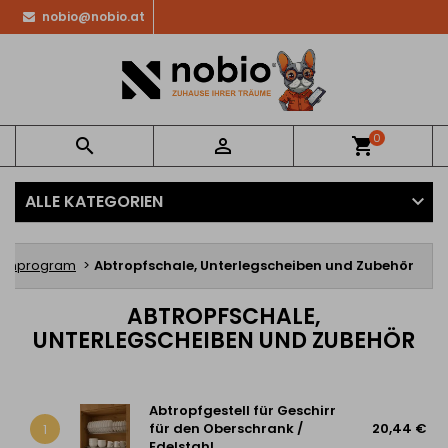
nobio@nobio.at
0


shopping_cart
ALLE KATEGORIEN
athprogram
Abtropfschale, Unterlegscheiben und Zubehör
ABTROPFSCHALE,
UNTERLEGSCHEIBEN UND ZUBEHÖR
Abtropfgestell für Geschirr
für den Oberschrank /
20,44 €
1
Edelstahl