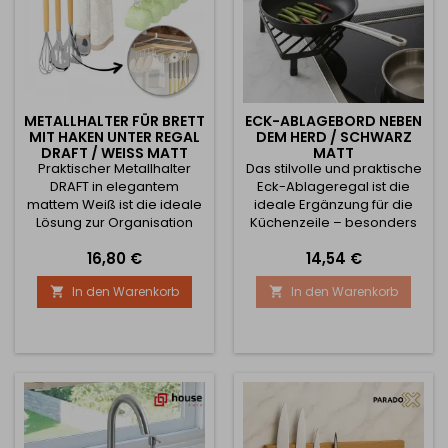
METALLHALTER FÜR BRETT
ECK-ABLAGEBORD NEBEN
MIT HAKEN UNTER REGAL
DEM HERD / SCHWARZ
DRAFT / WEISS MATT
MATT
Praktischer Metallhalter
Das stilvolle und praktische
DRAFT in elegantem
Eck-Ablageregal ist die
mattem Weiß ist die ideale
ideale Ergänzung für die
Lösung zur Organisation
Küchenzeile – besonders
des Küchenraums. Er lässt
im Bereich neben dem
Preis
Preis
16,80 €
14,54 €
sich einfach unter ein Regal
Herd. Es ermöglicht das
oder einen Unterschrank
sichere und bequeme
In den Warenkorb
In den Warenkorb


schieben und schafft sofort
Abstellen von heißen
neuen Stauraum – ganz
Pfannen, Töpfen oder
ohne Bohren und Montage.
Küchenutensilien, ohne das
Der Halter eignet sich
Risiko, die Arbeitsplatte zu
hervorragend zum
beschädigen.
Ablegen des
Hauptvorteile: 🔥
Schneidebretts, Aufhängen
Hitzebeständig – ideal zum
von Geschirrtüchern,...
Abstellen von heißem
Geschirr...