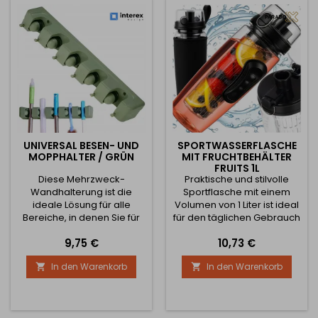
brauchen, immer
brauchen, immer
griffbereit. ⭐ Hauptvorteile:
griffbereit. ⭐ Hauptvorteile:
✅ 6 fest angebrachte...
✅ 6 fest angebrachte...
UNIVERSAL BESEN- UND
SPORTWASSERFLASCHE
MOPPHALTER / GRÜN
MIT FRUCHTBEHÄLTER
FRUITS 1L
Diese Mehrzweck-
Praktische und stilvolle
Wandhalterung ist die
Sportflasche mit einem
ideale Lösung für alle
Volumen von 1 Liter ist ideal
Bereiche, in denen Sie für
für den täglichen Gebrauch
Ordnung sorgen müssen.
- für Arbeit, Schule, Training
Preis
Preis
9,75 €
10,73 €
Ob im
oder Reisen. Dank des 100%
Hauswirtschaftsraum, in der
auslaufsicheren, fruchtigen
In den Warenkorb
In den Warenkorb


Garage, in der Küche, im
Innenbehälters und des
Garten oder in der
ergonomischen Designs
Werkstatt, dieser Halter hilft
sorgt sie den ganzen Tag
Ihnen, sowohl Werkzeuge
über für eine bequeme und