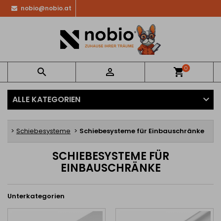
nobio@nobio.at
0


shopping_cart
ALLE KATEGORIEN
ite
Schiebesysteme
Schiebesysteme für Einbauschränke
SCHIEBESYSTEME FÜR
EINBAUSCHRÄNKE
Unterkategorien