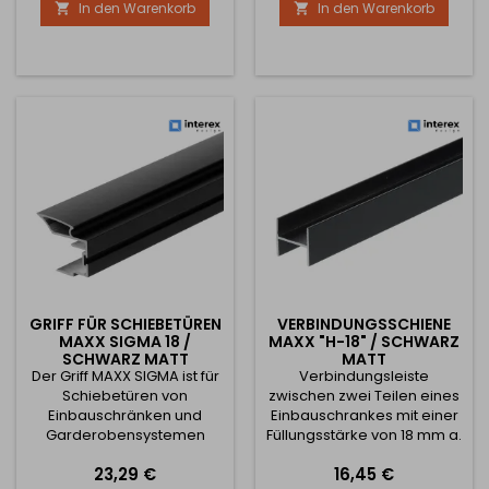
In den Warenkorb
In den Warenkorb


Design und einfache
Design und einfache
Montage an der Türkante
Montage an der Türkante
aus. Er ist die ideale Wahl
aus. Er ist die ideale Wahl
für Türen mit Holzeinlage
für Türen mit Holzeinlage
oder Spanplatte mit einer
oder Spanplatte mit einer
Stärke von 18 mm. ✅
Stärke von 18 mm. ✅
Technische Parameter:
Technische Parameter:
Grifftyp: MAXX SIGMA
Grifftyp: MAXX SIGMA
Verwendung:...
Verwendung:...
GRIFF FÜR SCHIEBETÜREN
VERBINDUNGSSCHIENE
MAXX SIGMA 18 /
MAXX "H-18" / SCHWARZ
SCHWARZ MATT
MATT
Der Griff MAXX SIGMA ist für
Verbindungsleiste
Schiebetüren von
zwischen zwei Teilen eines
Einbauschränken und
Einbauschrankes mit einer
Garderobensystemen
Füllungsstärke von 18 mm a.
bestimmt. Er zeichnet sich
Sie dient zur
Preis
Preis
23,29 €
16,45 €
durch eine stabile
gestalterischen Trennung