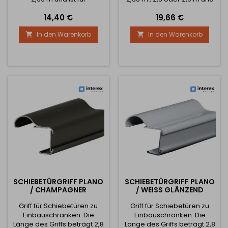
Füllmaterial mit einer Dicke
ist für Füllmaterial mit einer
Preis
Preis
14,40 €
19,66 €
von 16 mm ausgelegt. Die
Dicke von 18 mm
Borsten für diese Schiene
ausgelegt.Die Borsten für
In den Warenkorb
In den Warenkorb


sind verschiebbar.
diese Schiene sind
verschiebbar.
SCHIEBETÜRGRIFF PLANO
SCHIEBETÜRGRIFF PLANO
/ CHAMPAGNER
/ WEISS GLÄNZEND
Griff für Schiebetüren zu
Griff für Schiebetüren zu
Einbauschränken. Die
Einbauschränken. Die
Länge des Griffs beträgt 2,8
Länge des Griffs beträgt 2,8