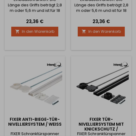
Länge des Griffs beträgt 2,8
Länge des Griffs beträgt 2,8
m oder 5,6 m und ist für 18
m oder 5,6 m und ist für 18
mm dickes Material oder
mm dickes Material oder
Preis
Preis
23,36 €
23,36 €
Glas ausgelegt. Bei
Glas ausgelegt. Bei
Verwendung von Glas wird
Verwendung von Glas wird
In den Warenkorb
In den Warenkorb


empfohlen, eine
empfohlen, eine
Glasdichtung zu
Glasdichtung zu
verwenden Die Borsten für
verwenden Die Borsten für
diese Schiene sind
diese Schiene sind
aufschiebbar und die
aufschiebbar und die
Borsten sind breit, damit die
Borsten sind breit, damit die
Tür beim Schließen nicht
Tür beim Schließen nicht
gegen den Schrank stößt.
gegen den Schrank stößt.
FIXER ANTI-BIEGE-TÜR-
FIXER TÜR-
NIVELLIERSYSTEM / WEISS
NIVELLIERSYSTEM MIT
KNICKSCHUTZ /
FIXER Schranktürspanner
FIXER Schranktürspanner
SCHWARZ