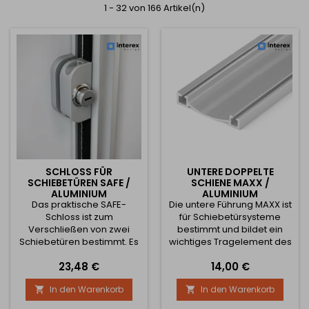
1 - 32 von 166 Artikel(n)
SCHLOSS FÜR
UNTERE DOPPELTE
SCHIEBETÜREN SAFE /
SCHIENE MAXX /
ALUMINIUM
ALUMINIUM
Das praktische SAFE-
Die untere Führung MAXX ist
Schloss ist zum
für Schiebetürsysteme
Verschließen von zwei
bestimmt und bildet ein
Schiebetüren bestimmt. Es
wichtiges Tragelement des
wird direkt am Griff der
gesamten
Preis
Preis
23,48 €
14,00 €
Schiebetüren befestigt und
Schiebemechanismus. Sie
ermöglicht so eine
dient zur präzisen Führung
In den Warenkorb
In den Warenkorb


einfache und schnelle
der Türen und trägt
Montage ohne Eingriff in die
gleichzeitig deren Gewicht