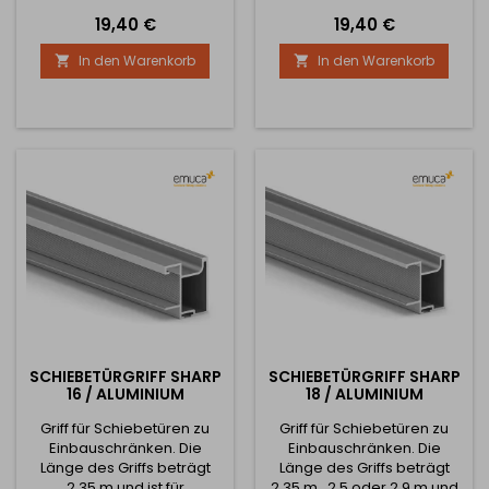
Füllmaterial mit einer Stärke
Füllmaterial mit einer Stärke
Preis
Preis
19,40 €
19,40 €
von 19 mm ausgelegt. Die
von 19 mm ausgelegt. Die
Borsten für diese Schiene
Borsten für diese Schiene
In den Warenkorb
In den Warenkorb


sind verschiebbar.
sind verschiebbar.
SCHIEBETÜRGRIFF SHARP
SCHIEBETÜRGRIFF SHARP
16 / ALUMINIUM
18 / ALUMINIUM
Griff für Schiebetüren zu
Griff für Schiebetüren zu
Einbauschränken. Die
Einbauschränken. Die
Länge des Griffs beträgt
Länge des Griffs beträgt
2,35 m und ist für
2,35 m , 2,5 oder 2,9 m und