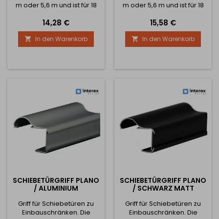
m oder 5,6 m und ist für 18
m oder 5,6 m und ist für 18
mm dickes Material
mm dickes Material
Preis
Preis
14,28 €
15,58 €
ausgelegt. Die Borsten für
ausgelegt. Die Borsten für
diese Schiene sind gleitend
diese Schiene sind gleitend
In den Warenkorb
In den Warenkorb


und die Borsten sind breit,
und die Borsten sind breit,
damit die Tür beim
damit die Tür beim
Schließen nicht gegen den
Schließen nicht gegen den
Schrank stößt.
Schrank stößt.
SCHIEBETÜRGRIFF PLANO
SCHIEBETÜRGRIFF PLANO
/ ALUMINIUM
/ SCHWARZ MATT
Griff für Schiebetüren zu
Griff für Schiebetüren zu
Einbauschränken. Die
Einbauschränken. Die