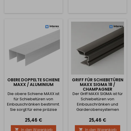
Zuverlässigkeit des
Zuverlässigkeit des
gesamten Systems.
gesamten Systems.
Technische Parameter:
Technische Parameter:
Verfügbare Längen: 1800
Verfügbare Längen: 1800
mm 2900 mm 3800 mm
mm 2900 mm 3800 mm
Profilbreite: 75 mm
Profilbreite: 75 mm
Profilhöhe:...
Profilhöhe:...
OBERE DOPPELTE SCHIENE
GRIFF FÜR SCHIEBETÜREN
MAXX / ALUMINIUM
MAXX SIGMA 18 /
CHAMPAGNER
Die obere Schiene MAXX ist
Der Griff MAXX SIGMA ist für
für Schiebetüren von
Schiebetüren von
Einbauschränken bestimmt.
Einbauschränken und
Sie sorgt für eine präzise
Garderobensystemen
und leise Führung der Türen
bestimmt. Er zeichnet sich
Preis
Preis
25,46 €
25,46 €
und gewährleistet dank
durch eine stabile
ihrer robusten Konstruktion
Konstruktion, modernes
In den Warenkorb
In den Warenkorb


langfristige Stabilität und
Design und einfache