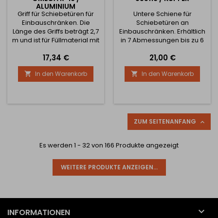
ALUMINIUM
Griff für Schiebetüren für
Untere Schiene für
Einbauschränken. Die
Schiebetüren an
Länge des Griffs beträgt 2,7
Einbauschränken. Erhältlich
m und ist für Füllmaterial mit
in 7 Abmessungen bis zu 6
einer Stärke von 16 mm
Metern. Siehe Bilder für
Preis
Preis
17,34 €
21,00 €
ausgelegt
komplette
Schienenabmessungen
In den Warenkorb
In den Warenkorb


ZUM SEITENANFANG

Es werden 1 - 32 von 166 Produkte angezeigt
WEITERE PRODUKTE ANZEIGEN...

INFORMATIONEN