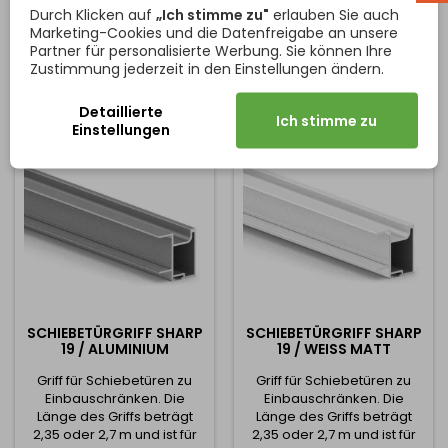
Preis
Preis
15,28 €
26,74 €
Schiebemechanismus. Sie
und gewährleistet dank
Durch Klicken auf
„Ich stimme zu"
erlauben Sie auch
dient zur präzisen Führung
ihrer robusten Konstruktion
Marketing-Cookies und die Datenfreigabe an unsere
In den Warenkorb
In den Warenkorb


der Türen und trägt
langfristige Stabilität und
Partner für personalisierte Werbung. Sie können Ihre
gleichzeitig deren Gewicht
Zuverlässigkeit des
Zustimmung jederzeit in den Einstellungen ändern.
– daher ist es unerlässlich,
gesamten Systems.
dass sie auf einem ebenen,
Technische Parameter:
Detaillierte
festen und stabilen
Verfügbare Längen: 1800
Ich stimme zu
Einstellungen
Untergrund montiert wird,
mm 2900 mm 3800 mm
der ein Durchbiegen oder
Profilbreite: 75 mm
eine...
Profilhöhe:...
SCHIEBETÜRGRIFF SHARP
SCHIEBETÜRGRIFF SHARP
19 / ALUMINIUM
19 / WEISS MATT
Griff für Schiebetüren zu
Griff für Schiebetüren zu
Einbauschränken. Die
Einbauschränken. Die
Länge des Griffs beträgt
Länge des Griffs beträgt
2,35 oder 2,7 m und ist für
2,35 oder 2,7 m und ist für