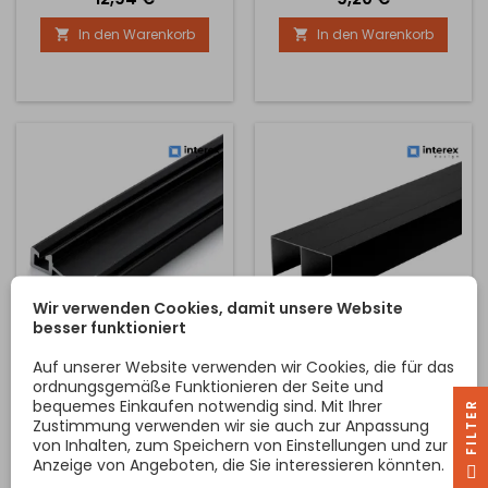
der Tür mit den Profilen
Design der Tür mit den
In den Warenkorb
In den Warenkorb


abzustimmen und die
Profilen übereinstimmt und
Kante der Spanplatte nicht
die Kante der Spanplatte
zu sehen und gleichzeitig
nicht sichtbar ist, und
ist es nicht notwendig, die
gleichzeitig ist es nicht
Ober- und Unterseite der
notwendig, die Ober- und
Tür abzustreifen.
Unterseite der Tür
abzustreifen.
Wir verwenden Cookies, damit unsere Website
besser funktioniert
UNTERE DOPPELSCHIENE
OBERE DOPPELSCHIENE
Auf unserer Website verwenden wir Cookies, die für das
MAXX / SCHWARZ MATT
MAXX / SCHWARZ MATT
ordnungsgemäße Funktionieren der Seite und
Die untere Führung MAXX ist
Die obere Schiene MAXX ist
bequemes Einkaufen notwendig sind. Mit Ihrer
R
für Schiebetüren-Systeme
für Schiebetüren von
Zustimmung verwenden wir sie auch zur Anpassung
bestimmt und bildet ein
Einbauschränken bestimmt.
von Inhalten, zum Speichern von Einstellungen und zur
wichtiges tragendes
Sie sorgt für eine präzise
Anzeige von Angeboten, die Sie interessieren könnten.
F
I
L
T
E
Element des gesamten
und leise Führung der Türen