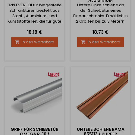
ALUMINIUM
Das EVEN-Kit für biegesteife
Untere Einzelschiene an
Schranktüren besteht aus
der Schiebetür eines
Stahl-, Aluminium- und
Einbauschranks. Erhältlich in
Kunststoffteilen, die für gute
2 Größen bis zu 3 Metern.
Flexibilität und Festigkeit
Die vollständigen
Preis
Preis
18,18 €
18,73 €
sorgen. Es hat eine
Abmessungen der Schiene
eloxierte Oberfläche mit
finden Sie auf den Bildern
In den Warenkorb
In den Warenkorb


einem undurchsichtigen
oder matten Aussehen. Die
Dicke des Spannstücks
beträgt 14 mm, mit Ø 35
mm blanken Klammern in
der Mitte und an den Enden.
Erhältlich in 2 Höhen: 1970
mm...
GRIFF FÜR SCHIEBETÜR
UNTERE SCHIENE RAMA
OMEGA R-16 /
855113 / KUPFER