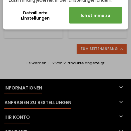
Zustimmung jederzeit in den Einstellungen ändern.
Schrankeinbau,
Preis
Preis
Verkaufspreis
40,96 €
177,60 €
ausziehbar.
208,94 €
Detaillierte
Ich stimme zu
Einstellungen
In den Warenkorb
In den Warenkorb


ZUM SEITENANFANG

Es werden 1 - 2 von 2 Produkte angezeigt

INFORMATIONEN

ANFRAGEN ZU BESTELLUNGEN

IHR KONTO