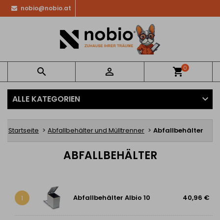
nobio@nobio.at
0


shopping_cart
ALLE KATEGORIEN
Startseite
Abfallbehälter und Mülltrenner
Abfallbehälter
ABFALLBEHÄLTER
Abfallbehälter Albio 10
40,96 €
1