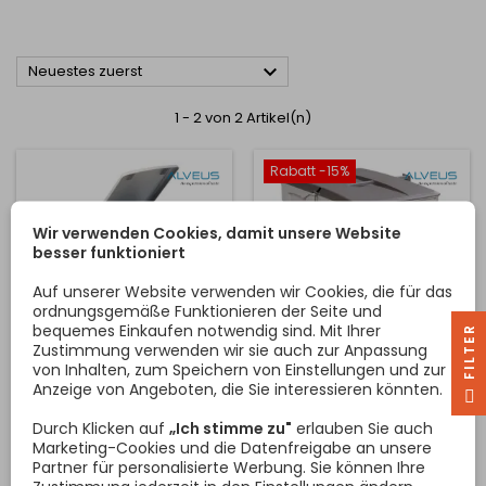

Neuestes zuerst
1 - 2 von 2 Artikel(n)
Rabatt -15%
Wir verwenden Cookies, damit unsere Website
besser funktioniert
Auf unserer Website verwenden wir Cookies, die für das
ordnungsgemäße Funktionieren der Seite und
bequemes Einkaufen notwendig sind. Mit Ihrer
R
Zustimmung verwenden wir sie auch zur Anpassung
von Inhalten, zum Speichern von Einstellungen und zur
ABFALLBEHÄLTER ALBIO
ABFALLBEHÄLTER ALBIO
Anzeige von Angeboten, die Sie interessieren könnten.
F
I
L
T
E
10
40
ALBIO 10 Behältersystem mit
Behältersystem ALBIO 40.
Durch Klicken auf
„Ich stimme zu"
erlauben Sie auch
manuellem Auszug. Für
Für Schrank 45 cm
Marketing-Cookies und die Datenfreigabe an unsere
Schrank 30 cm
bestimmt.Fassungsvermögen:
Partner für personalisierte Werbung. Sie können Ihre
bestimmt.Volumen: 1x16L
2x30LAusführung: