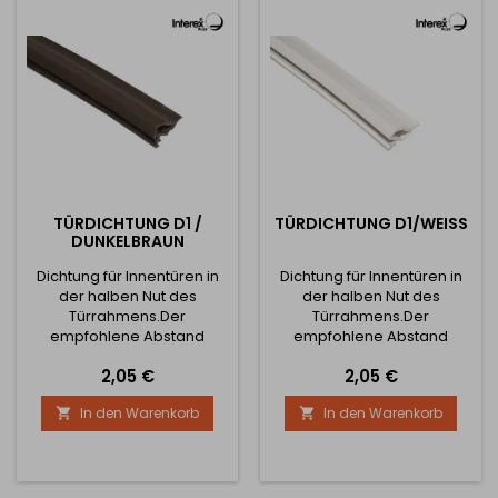
TÜRDICHTUNG D1 /
TÜRDICHTUNG D1/WEISS
DUNKELBRAUN
Dichtung für Innentüren in
Dichtung für Innentüren in
der halben Nut des
der halben Nut des
Türrahmens.Der
Türrahmens.Der
empfohlene Abstand
empfohlene Abstand
zwischen dem Rahmen und
zwischen dem Rahmen und
Preis
Preis
2,05 €
2,05 €
dem Türblatt beträgt 5 mm.
dem Türblatt beträgt 5 mm.
Hinweis: Der Preis der
Hinweis: Der Preis der
In den Warenkorb
In den Warenkorb


Dichtung ist für 1 Meter.
Dichtung ist für 1 Meter.