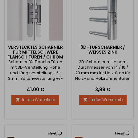
VERSTECKTES SCHARNIER
3D-TÜRSCHARNIER /
FÜR MITTELSCHWERE
WEISSES ZINK
FLANSCH TÜREN / CHROM
Scharnier für Flanchs Türen
SATIN
3D-Scharnier mit einem
mit 3D-Verstellung. Höhe
Durchmesser von 14 / 16 /
und Längsverstellung +/-
20 mm mm für Holztüren für
3mm, Seitenverstellung +/-
Holz- und Holzrahmentüren
1,5mm. Maximale
Ermöglicht die Verstellung
Preis
Preis
41,00 €
3,89 €
Belastbarkeit der Tür ist
des Scharniers in 3
40kg für 2 Scharniere.
Richtungen Belastbarkeit
In den Warenkorb
In den Warenkorb


Montagebohrung identisch
für 3 Scharniere 133 kg.
mit Tectus 240D. Optionales
Unterer - Rahmenteil mit 2
Zubehör sind Clips für
Stiften, einbruchsicher,
Flansch- oder Stahlrahmen.
verstellbar. Oberer -
Flügelteil mit 2 Stiften,
verstellbar, mit Nylonhülse.
Das Scharnier mit...