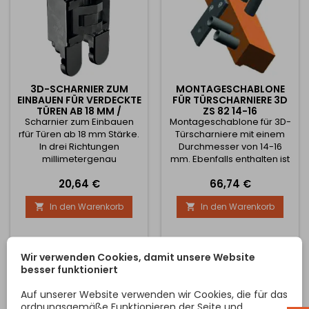
3D-SCHARNIER ZUM
MONTAGESCHABLONE
EINBAUEN FÜR VERDECKTE
FÜR TÜRSCHARNIERE 3D
TÜREN AB 18 MM /
ZS 82 14-16
Scharnier zum Einbauen
SCHWARZ
Montageschablone für 3D-
rfür Türen ab 18 mm Stärke.
Türscharniere mit einem
In drei Richtungen
Durchmesser von 14-16
millimetergenau
mm. Ebenfalls enthalten ist
einstellbar.
ein Bohrer
Preis
Preis
20,64 €
66,74 €
Farbe/Oberfläche:
schwarz- Material:
In den Warenkorb
In den Warenkorb


Zinkdruckguss, Kunststoff
Türdicke: ≥ 18 mm.
Öffnungswinkel: 180°.
Befestigung: zum
Wir verwenden Cookies, damit unsere Website
Anschrauben Anwendung:
besser funktioniert
für geladene oder
eingelegte Montage. Preis
Auf unserer Website verwenden wir Cookies, die für das
ist für 1 Stück
ordnungsgemäße Funktionieren der Seite und