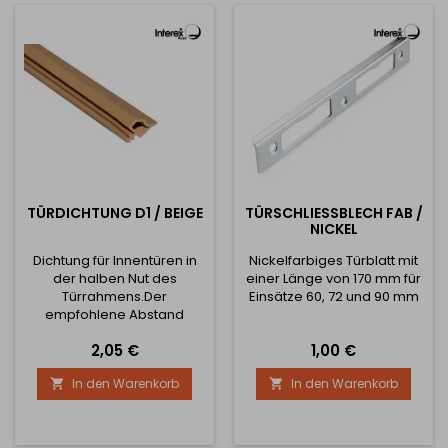
TÜRDICHTUNG D1 / BEIGE
TÜRSCHLIESSBLECH FAB / N
ICKEL
Dichtung für Innentüren in
Nickelfarbiges Türblatt mit
der halben Nut des
einer Länge von 170 mm für
Türrahmens.Der
Einsätze 60, 72 und 90 mm
empfohlene Abstand
zwischen dem Rahmen und
Preis
Preis
2,05 €
1,00 €
dem Türblatt beträgt 5 mm.
Hinweis: Der Preis der
In den Warenkorb
In den Warenkorb


Dichtung ist für 1 Meter.