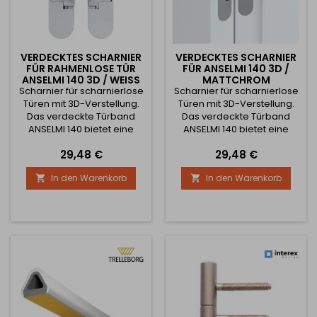
VERDECKTES SCHARNIER
VERDECKTES SCHARNIER
FÜR RAHMENLOSE TÜR
FÜR ANSELMI 140 3D /
ANSELMI 140 3D / WEISS M
MATTCHROM
Scharnier für scharnierlose
ATT
Scharnier für scharnierlose
Türen mit 3D-Verstellung.
Türen mit 3D-Verstellung.
Das verdeckte Türband
Das verdeckte Türband
ANSELMI 140 bietet eine
ANSELMI 140 bietet eine
elegante, verdeckte
elegante, verdeckte
Preis
Preis
29,48 €
29,48 €
Scharnierlösung in
Scharnierlösung in
Verbindung mit hoher
Verbindung mit hoher
In den Warenkorb
In den Warenkorb


Verarbeitungsqualität und
Verarbeitungsqualität und
Verstellbarkeit 3D-
Verstellbarkeit 3D-
Verstellung (seitlich +/- 1,5
Verstellung (seitlich +/- 1,5
mm, hochkant +/- 2,5 mm,
mm, hochkant +/- 2,5 mm,
versenkt +/- 1,0 mm)
versenkt +/- 1,0 mm)
Scharnierbelastbarkeit 40,0
Scharnierbelastbarkeit 40,0
kg (bei Verwendung von
kg (bei Verwendung von
zwei Scharnieren und...
zwei Scharnieren und...