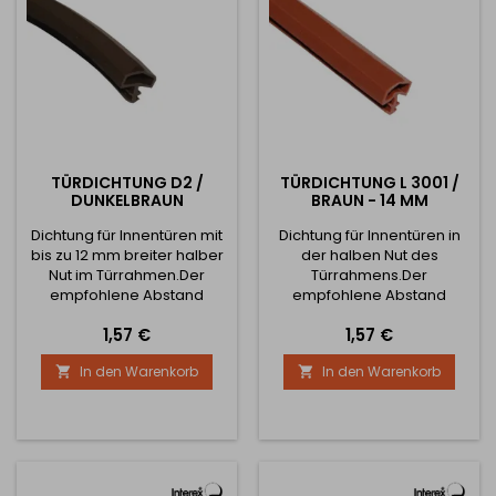
TÜRDICHTUNG D2 /
TÜRDICHTUNG L 3001 /
DUNKELBRAUN
BRAUN - 14 MM
Dichtung für Innentüren mit
Dichtung für Innentüren in
bis zu 12 mm breiter halber
der halben Nut des
Nut im Türrahmen.Der
Türrahmens.Der
empfohlene Abstand
empfohlene Abstand
zwischen dem Türrahmen
zwischen dem Rahmen und
Preis
Preis
1,57 €
1,57 €
und dem Türblatt beträgt 5
dem Türblatt beträgt 5 mm.
mm. Hinweis: Der Preis der
Hinweis: Der Preis der
In den Warenkorb
In den Warenkorb


Dichtung versteht sich pro 1
Dichtung ist für 1 Meter.
Meter.