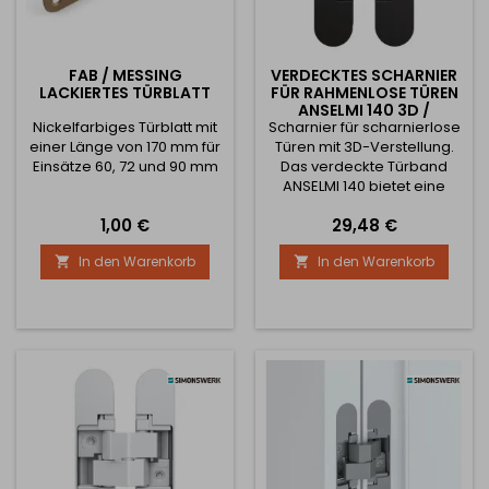
FAB / MESSING
VERDECKTES SCHARNIER
LACKIERTES TÜRBLATT
FÜR RAHMENLOSE TÜREN
ANSELMI 140 3D /
Nickelfarbiges Türblatt mit
Scharnier für scharnierlose
SCHWARZ MATT
einer Länge von 170 mm für
Türen mit 3D-Verstellung.
Einsätze 60, 72 und 90 mm
Das verdeckte Türband
ANSELMI 140 bietet eine
elegante, verdeckte
Preis
Preis
1,00 €
29,48 €
Bandlösung in Verbindung
mit hoher
In den Warenkorb
In den Warenkorb


Verarbeitungsqualität und
Verstellbarkeit 3D-
Verstellung (seitlich +/- 1,5
mm, hochkant +/- 2,5 mm,
versenkt +/- 1,0 mm)
Scharnierbelastbarkeit 40,0
kg (bei Verwendung von
zwei Scharnieren und...