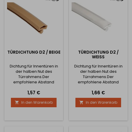
TÜRDICHTUNG D2 / BEIGE
TÜRDICHTUNG D2 /
WEISS
Dichtung für Innentüren in
Dichtung für Innentüren in
der halben Nut des
der halben Nut des
Türrahmens.Der
Türrahmens.Der
empfohlene Abstand
empfohlene Abstand
zwischen dem Rahmen und
zwischen dem Rahmen und
Preis
Preis
1,57 €
1,66 €
dem Türblatt beträgt 5 mm.
dem Türblatt beträgt 5 mm.
Hinweis: Der Preis der
Hinweis: Der Preis der
In den Warenkorb
In den Warenkorb


Dichtung ist für 1 Meter.
Dichtung ist für 1 Meter.