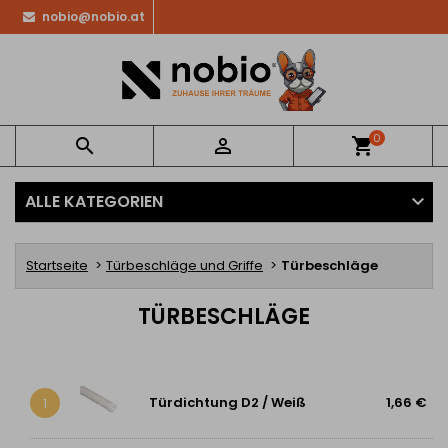
nobio@nobio.at
0


shopping_cart
ALLE KATEGORIEN
Startseite
Türbeschläge und Griffe
Türbeschläge
TÜRBESCHLÄGE
Türdichtung D2 / Weiß
1,66 €
1