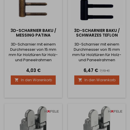
3D-SCHARNIER BAKU /
3D-SCHARNIER BAKU /
MESSING PATINA
SCHWARZES TEFLON
3D-Scharnier mit einem
3D-Scharnier mit einem
Durchmesser von 15 mm
Durchmesser von 15 mm
mm für Holztüren für Holz-
mm für Holztüren für Holz-
und Paneelrahmen
und Paneelrahmen
Ermöglicht die Verstellung
Ermöglicht die Verstellung
Preis
Preis
Verkaufspreis
4,03 €
6,47 €
des Scharniers in 3
des Scharniers in 3
7,19 €
Richtungen Tragfähigkeit
Richtungen Tragfähigkeit
In den Warenkorb
In den Warenkorb


von 1 Scharnier ist 20kg
von 1 Scharnier ist 20kg
Scharnier mit Verriegelung
Scharnier mit Verriegelung
gegen Abschrauben von
gegen Abschrauben von
der Tür.
der Tür.