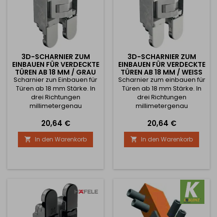
3D-SCHARNIER ZUM
3D-SCHARNIER ZUM
EINBAUEN FÜR VERDECKTE
EINBAUEN FÜR VERDECKTE
TÜREN AB 18 MM / GRAU
TÜREN AB 18 MM / WEISS
Scharnier zun Einbauen für
Scharnier zum einbauen für
Türen ab 18 mm Stärke. In
Türen ab 18 mm Stärke. In
drei Richtungen
drei Richtungen
millimetergenau
millimetergenau
einstellbar.
einstellbar.
Preis
Preis
20,64 €
20,64 €
Farbe/Oberfläche: grau -
Farbe/Oberfläche: weiß-
Material: Zinkdruckguss,
Material: Zinkdruckguss,
In den Warenkorb
In den Warenkorb


Kunststoff Türdicke: ≥ 18
Kunststoff Türdicke: ≥ 18
mm. Öffnungswinkel: 180°.
mm. Öffnungswinkel: 180°.
Befestigung: zum
Befestigung: zum
Anschrauben Anwendung:
Anschrauben Anwendung:
für geladene oder
für geladene oder
eingelegte Montage. Preis
eingelegte Montage. Preis
gilt für 1 Stück
gilt für 1 Stück