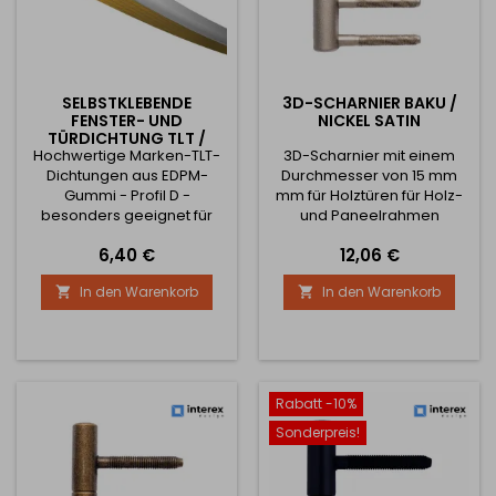
SELBSTKLEBENDE
3D-SCHARNIER BAKU /
FENSTER- UND
NICKEL SATIN
TÜRDICHTUNG TLT /
Hochwertige Marken-TLT-
WEISS
3D-Scharnier mit einem
Dichtungen aus EDPM-
Durchmesser von 15 mm
Gummi - Profil D -
mm für Holztüren für Holz-
besonders geeignet für
und Paneelrahmen
Fenster und Türen. Für einen
Ermöglicht die Verstellung
Preis
Preis
6,40 €
12,06 €
guten Sitz ist sie mit einem
des Scharniers in 3
Selbstklebeband
Richtungen Tragfähigkeit
In den Warenkorb
In den Warenkorb


ausgestattet. Breite 9mm x
von 1 Scharnier ist 20kg
Höhe 8mm Sie wird aus
Scharnier mit Verriegelung
hochwertigem und
gegen Abschrauben von
langlebigem
der Tür.
mikroporösem Gummi
(Ethylen-EPDM-Propylen-
Rabatt -10%
Dien) hergestellt. Mit der
Sonderpreis!
neuen TLT-Technologie
kann das traditionelle...