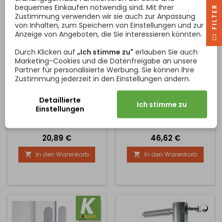
bequemes Einkaufen notwendig sind. Mit Ihrer
R
Zustimmung verwenden wir sie auch zur Anpassung
von Inhalten, zum Speichern von Einstellungen und zur
Anzeige von Angeboten, die Sie interessieren könnten.
F
I
L
T
E
Durch Klicken auf
„Ich stimme zu"
erlauben Sie auch
Marketing-Cookies und die Datenfreigabe an unsere
Partner für personalisierte Werbung. Sie können Ihre
VERDECKTES 3D-
VERSTECKTES SCHARNIER
SCHARNIER FÜR LEICHTE,
FÜR MITTELSCHWERE
Zustimmung jederzeit in den Einstellungen ändern.
RAHMENLOSE TÜREN /
FLANSCH TÜREN / NICKEL
Scharnier für scharnierlose
CHROM SATINIERT
Scharnier für Türen mit 3D-
SATIN
Detaillierte
Türen mit 3D-Verstellung.
Verstellung. Höhe und
Ich stimme zu
Einstellungen
Höhenverstellung +/-
Längsverstellung +/- 3mm,
1,5mm, Seitenverstellung
Seitenverstellung +/-
+/- 1,5mm. Maximale
1,5mm. Maximale
Preis
Preis
20,89 €
46,62 €
Belastbarkeit der Tür ist
Belastbarkeit der Tür ist
10,5kg für 2 Scharniere.
40kg für 2 Scharniere.
In den Warenkorb
In den Warenkorb


Minimale Türdicke 18mm
Montagebohrung identisch
mit Tectus 240D. Optionales
Zubehör sind Clips für
Flansch- oder Stahlrahmen.