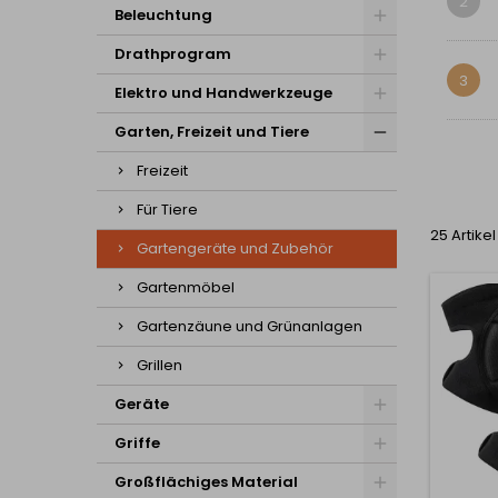
2
Beleuchtung
Drathprogram
3
Elektro und Handwerkzeuge
Garten, Freizeit und Tiere
Freizeit
Für Tiere
25 Artike
Gartengeräte und Zubehör
Gartenmöbel
Gartenzäune und Grünanlagen
Grillen
Geräte
Griffe
Großflächiges Material