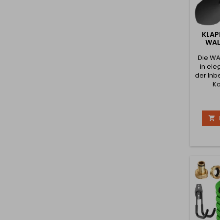
KLAP
WAL
Die WA
in ele
der Inbe
Ko
Funkti
und k
Dieses 

ist e
Acce
Liebh
Abente
Garte
Mehrz
handlic