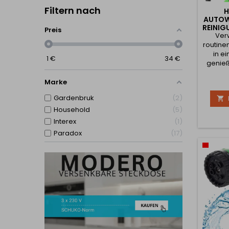
Filtern nach
H
AUTOW
REINIG
Preis
Ver
routin
in ei
1
€
34
€
genieß
Sie sic
Auto 
Marke
haben
Gardenbruk
2

Geld g
Nachbar
Household
5
uns
Interex
1
Auto
Paradox
17
Reinigu
nicht n
eine Rea