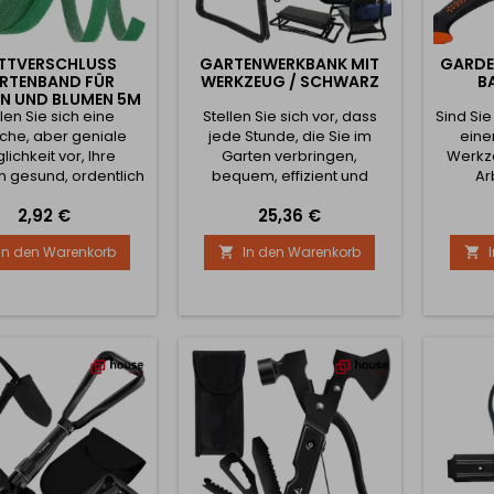
ETTVERSCHLUSS
GARTENWERKBANK MIT
GARDE
RTENBAND FÜR
WERKZEUG / SCHWARZ
B
N UND BLUMEN 5M
llen Sie sich eine
/ GRÜN
Stellen Sie sich vor, dass
Sind Si
che, aber geniale
jede Stunde, die Sie im
eine
lichkeit vor, Ihre
Garten verbringen,
Werkze
n gesund, ordentlich
bequem, effizient und
Ar
abil zu halten, ohne
mühelos ist. Die
Obst
Preis
Preis
2,92 €
25,36 €
 mit komplizierten
Gartenwerkbank mit
erlei
n, minderwertigen
Werkzeugen von GARDLOV
Handsä
In den Warenkorb
In den Warenkorb


lien oder ständigen
wurde genau dafür
was Si
Reparaturen
entwickelt, Ihnen die Arbeit
außer
chlagen zu müssen.
zu erleichtern, Zeit zu
wurde e
lett-Gartenband ist
sparen und Ihren Körper vor
bei jed
au das, was Sie
unnötigen Belastungen zu
Leis
rauchen - ein
schützen. Dieses innovative
Sicherhe
ässiger Helfer, der
Produkt vereint
mit 
eit, Mühe und Nerven
Funktionalität, Langlebigkeit
stum
spart. 1....
und...