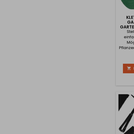
KL
GA
GARTE
Ste
einfa
Mög
Pflanze
und st
sich
Knote

Materia
herums
Das K
gen
b
zuverl
Ihnen Z