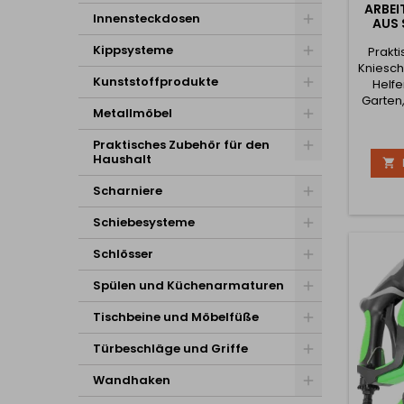
ARBEI
Innensteckdosen
AUS
Kippsysteme
Prakt
Kniesch
Kunststoffprodukte
Helfe
Garten,
Metallmöbel
Ha
Mont
Praktisches Zubehör für den
biete
Haushalt

Schutz
Scharniere
Abs
Schmut
Schiebesysteme
Knien
Sc
Schlösser
Klet
Spülen und Küchenarmaturen
passen
Tischbeine und Möbelfüße
Türbeschläge und Griffe
Wandhaken