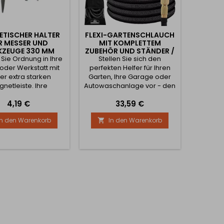
TISCHER HALTER
FLEXI-GARTENSCHLAUCH
R MESSER UND
MIT KOMPLETTEM
KZEUGE 330 MM
ZUBEHÖR UND STÄNDER /
 Sie Ordnung in Ihre
Stellen Sie sich den
SCHWARZ
oder Werkstatt mit
perfekten Helfer für Ihren
er extra starken
Garten, Ihre Garage oder
netleiste. Ihre
Autowaschanlage vor - den
ge sind jetzt immer
Flexi-Gartenschlauch mit
Preis
Preis
4,19 €
33,59 €
fbereit, denn alle
komplettem Zubehör und
tischen Teile wie
Ständer von Gardebruk®.
In den Warenkorb
In den Warenkorb

herenklingen,
Erhältlich in einer Länge von
schlüssel, Zangen,
7,5 m / 15 m oder 30 m.
bendreher, Sägen
Dieser vielseitige Schlauch
 Hämmer können
ist für maximale
fach aufbewahrt
Funktionalität, Haltbarkeit
. Diese praktische
und Bequemlichkeit
lange Magnetleiste
konzipiert. Er besteht aus
eal für Heimwerker,
hochwertigem...
erkstätten...