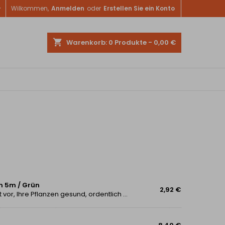

Wilkommen,
Anmelden
oder
Erstellen Sie ein Konto
shopping_cart
Warenkorb:
0
Produkte - 0,00 €
n 5m / Grün
2,92 €
Stellen Sie sich eine einfache, aber geniale Möglichkeit vor, Ihre Pflanzen gesund, ordentlich und stabil zu halten, ohne sich mit komplizierten Knoten, minderwertigen Materialien oder ständigen Reparaturen herumschlagen zu müssen. Das...