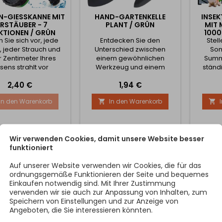
-GIESSKANNE MIT Z
HAND-GARTENKELLE
INSE
STÄUBER - 7 F
PLANT / GRÜN
MIT 
TIONEN / GRÜN
100
n Sie sich vor, jede
Entdecken Sie den
Stel
 jeder Strauch und
Unterschied zwischen
So
r Zentimeter Ihres
einem gewöhnlichen
Summ
sens strahlt vor
Werkzeug und einem
ständ
eit und Frische. Und
Werkzeug, das Ihnen die
Insekt
Preis
Preis
2,40 €
1,94 €
 alles dank eines
Freude an der Gartenarbeit
vor. Da
gen Geräts, das die
bringt. Die PLANT Hand-
mit Mag
In den Warenkorb
In den Warenkorb


ege Ihres Gartens
Gartenkelle / Grün wurde für
die Ih
ändern wird - die
all diejenigen entwickelt, die
frische
bewässerungspistole
Gartenbeete schnell,
Moment
t Sprühkopf - 7
einfach und mit maximalem
ga
nen. 7 revolutionäre
Wir verwenden Cookies, damit unsere Website besser
Komfort bepflanzen,
Kom
ktionen in einem
funktioniert
verpflanzen und aufräumen
zwisc
igen Gerät Warum
möchten. 1. die Freude an
Ins
 Sie sich auf eine Art
Auf unserer Website verwenden wir Cookies, die für das
jeder Arbeit im Garten...
wichti
ordnungsgemäße Funktionieren der Seite und bequemes
der...
Einkaufen notwendig sind. Mit Ihrer Zustimmung
verwenden wir sie auch zur Anpassung von Inhalten, zum
Speichern von Einstellungen und zur Anzeige von
Angeboten, die Sie interessieren könnten.