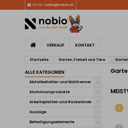
Email:
nobio@nobio.at
VERKAUF
KONTAKT
Startseite
Garten, Freizeit und Tiere
Garten
Garte
ALLE KATEGORIEN
Abfallbehälter und Mülltrenner
MEIST
Aluminiumprodukte
Arbeitsplatten und Rückwände
1
Auszüge
Befestigungselemente