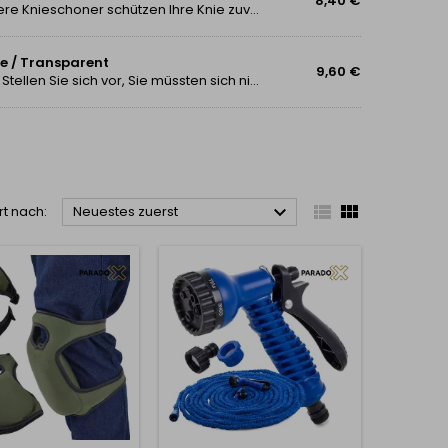
8,40 €
1. Maximaler Schutz, den Sie sofort spüren werden Unsere Knieschoner schützen Ihre Knie zuverlässig vor Verletzungen, Abschürfungen und Reizungen. Der dicke, hochwertige Schaumstoff absorbiert Stöße und verteilt den Druck - keine schmerzenden Knie...
e / Transparent
9,60 €
Gießen Sie Ihre Pflanzen ohne Sorge - auch im Urlaub! Stellen Sie sich vor, Sie müssten sich nie mehr um Ihre Pflanzen kümmern, wenn Sie nicht zu Hause sind. Keine welken Blätter, keine verwelkten Blumen, kein schlechtes Gewissen. Das Set aus 8...



rt nach:
Neuestes zuerst