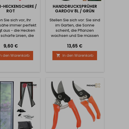
-HECKENSCHERE /
HANDDRUCKSPRÜHER
ROT
GARDOV 8L / GRÜN
en Sie sich vor, Ihr
Stellen Sie sich vor: Sie sind
sähe immer perfekt
im Garten, die Sonne
t aus - die Hecken
scheint, die Pflanzen
scharfe Linien, die
wachsen und Sie müssen
cher sind perfekt
schnell, effizient und
Preis
Preis
9,60 €
13,65 €
 und jeder Blick auf
bequem Ihre Blumenbeete,
n zaubert Ihnen ein
Gewächshäuser oder
In den Warenkorb
In den Warenkorb

 ins Gesicht. Genau
Obstbäume besprühen.
 Ergebnis erhalten
Kein Herumschleppen
 mit der Garten-
kleiner Sprühgeräte mehr,
ckenschere in
kein häufiges Nachfüllen,
em Rot - das Gerät
keine Kompromisse mehr
 alle, die keine
zwischen Reichweite und
omisse zwischen
Komfort. 1. Maximale
tät, Komfort und...
Kapazität - minimaler
Aufwand...