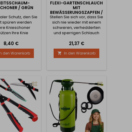
BEITSSCHAUM-
FLEXI-GARTENSCHLAUCH
SCHONER / GRÜN
MIT
BEWÄSSERUNGSZAPFEN /
aler Schutz, den Sie
Stellen Sie sich vor, dass Sie
BLAU
rt spüren werden
sich nie wieder mit einem
ere Knieschoner
schweren, verhedderten
ützen Ihre Knie
und sperrigen Schlauch
uverlässig vor
herumschlagen müssen.
Preis
Preis
8,40 €
21,37 €
erletzungen,
Vergessen Sie das endlose
chürfungen und
Entwirren, die Knoten und
In den Warenkorb
In den Warenkorb

ungen. Der dicke,
den Schlauchstapel, der
rtige Schaumstoff
Ihre halbe Garage
rbiert Stöße und
einnimmt. Mit unserem Flexi-
t den Druck - keine
Gartenschlauch erhalten
zenden Knie mehr
Sie ein revolutionäres
 stundenlangem
Bewässerungserlebnis, das
eiten auf harten
Ihnen Zeit, Energie und
ächen! 2. Komfort,
Nerven spart...
e nicht einschränkt
Die...