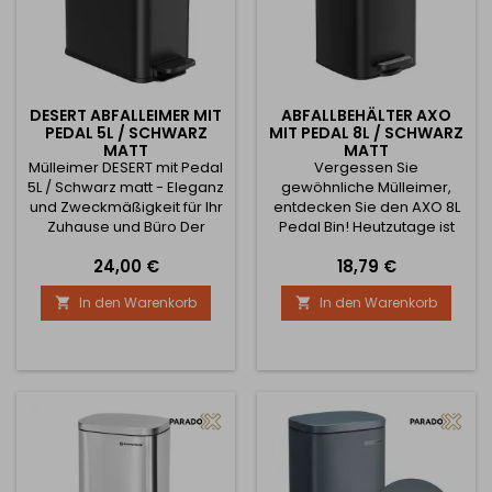
DESERT ABFALLEIMER MIT
ABFALLBEHÄLTER AXO
PEDAL 5L / SCHWARZ
MIT PEDAL 8L / SCHWARZ
MATT
MATT
Mülleimer DESERT mit Pedal
Vergessen Sie
5L / Schwarz matt - Eleganz
gewöhnliche Mülleimer,
und Zweckmäßigkeit für Ihr
entdecken Sie den AXO 8L
Zuhause und Büro Der
Pedal Bin! Heutzutage ist
DESERT Tretabfalleimer 5L in
jedes Detail wichtig, auch in
Preis
Preis
24,00 €
18,79 €
elegantem Mattschwarz -
Ihrem Badezimmer,
die perfekte Kombination
Schlafzimmer oder Büro.
In den Warenkorb
In den Warenkorb


aus Design und
Der AXO Abfalleimer mit
Funktionalität, um jeden
Pedal 8L ist nicht nur
Raum auf ein neues Niveau
praktisch, sondern auch
von Stil und Komfort zu
ästhetisch ansprechend
bringen. Dieser Mülleimer
und macht den täglichen
ist die ideale Wahl für Büro,
Abfall zu einer weniger
Bad oder Küche, wo
unangenehmen Routine.
Ästhetik...
Mit einem
Fassungsvermögen von 8...