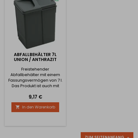
aufzuladen....
ABFALLBEHÄLTER 7L
UNION / ANTHRAZIT
Freistehender
Abfallbehälter mit einem
Fassungsvermögen von 7 l.
Das Produkt ist auch mit
einer Abdeckung. Geeignet
Preis
9,17 €
für freistehende oder in
einer Schublade.
In den Warenkorb

ZUM SEITENANFANG
