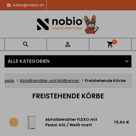
nobio@nobio.at
0


shopping_cart
ALLE KATEGORIEN
artseite
Abfallbehälter und Mülltrenner
Freistehende Körbe
FREISTEHENDE KÖRBE
Abfallbehälter FLEXO mit
75,60 €
1
Pedal 40L / Weiß matt