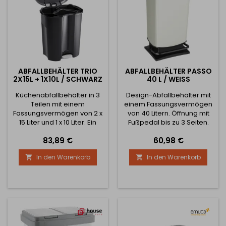
ABFALLBEHÄLTER TRIO
ABFALLBEHÄLTER PASSO
2X15L + 1X10L / SCHWARZ
40 L / WEISS
Küchenabfallbehälter in 3
Design-Abfallbehälter mit
Teilen mit einem
einem Fassungsvermögen
Fassungsvermögen von 2 x
von 40 Litern. Öffnung mit
15 Liter und 1 x 10 Liter. Ein
Fußpedal bis zu 3 Seiten.
Dämpfungsmechanismus
Leises Schließen im
Preis
Preis
83,89 €
60,98 €
sorgt für ein langsames
geschlossenen Zustand
Schließen des oberen
Inklusive Platten zur
In den Warenkorb
In den Warenkorb


Deckels. Inklusive Pedal
Gewährleistung der
zum bequemen Öffnen.
Stabilität
Rutschfeste Füße an der
Unterseite