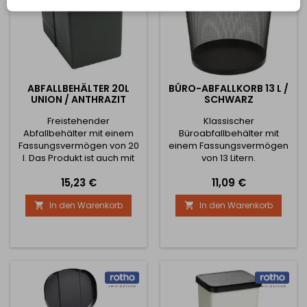
ABFALLBEHÄLTER 20L
BÜRO-ABFALLKORB 13 L /
UNION / ANTHRAZIT
SCHWARZ
Freistehender
Klassischer
Abfallbehälter mit einem
Büroabfallbehälter mit
Fassungsvermögen von 20
einem Fassungsvermögen
l. Das Produkt ist auch mit
von 13 Litern.
einem Deckel. Geeignet für
Preis
Preis
15,23 €
11,09 €
freistehend oder für eine
Schublade.
In den Warenkorb
In den Warenkorb

