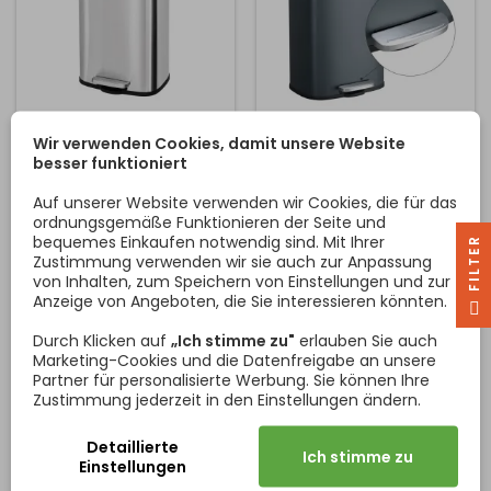
STING ABFALLEIMER MIT
STING ABFALLEIMER MIT
Wir verwenden Cookies, damit unsere Website
PEDAL 30L / EDELSTAHL
PEDAL 30L / ANTHRAZIT
besser funktioniert
Rechteckiger Abfalleimer
Rechteckiger Abfalleimer
mit hygienischem,
mit hygienischem,
Auf unserer Website verwenden wir Cookies, die für das
pedalbetätigtem Deckel für
pedalbetätigtem Deckel für
ordnungsgemäße Funktionieren der Seite und
eine einfache tägliche
eine einfache tägliche
bequemes Einkaufen notwendig sind. Mit Ihrer
R
Nutzung. Der Mülleimer hat
Nutzung. Der Mülleimer hat
Zustimmung verwenden wir sie auch zur Anpassung
Preis
Preis
68,20 €
68,20 €
ein Fassungsvermögen von
ein Fassungsvermögen von
von Inhalten, zum Speichern von Einstellungen und zur
30 Litern und verfügt über
30 Litern und verfügt über
Anzeige von Angeboten, die Sie interessieren könnten.
F
I
L
T
E
In den Warenkorb
In den Warenkorb


einen abnehmbaren Eimer
einen abnehmbaren Eimer
für eine einfache
für eine einfache
Durch Klicken auf
„Ich stimme zu"
erlauben Sie auch
Abfallentsorgung. Dank
Abfallentsorgung. Dank
Marketing-Cookies und die Datenfreigabe an unsere
seines Aluminiumdesigns
seines Aluminiumdesigns
Partner für personalisierte Werbung. Sie können Ihre
und der
und seiner
Zustimmung jederzeit in den Einstellungen ändern.
Edelstahloberfläche kann
anthrazitfarbenen
er in jedem Bereich des
Oberfläche kann er überall
Detaillierte
Ich stimme zu
Hauses, in der Küche, im
im Haus, in der Küche, im
Einstellungen
Bad oder im...
Bad oder im...