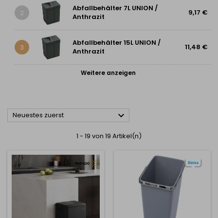
Abfallbehälter 7L UNION /
9,17 €
2
Anthrazit
Abfallbehälter 15L UNION /
11,48 €
3
Anthrazit
Weitere anzeigen

Neuestes zuerst
1 - 19 von 19 Artikel(n)