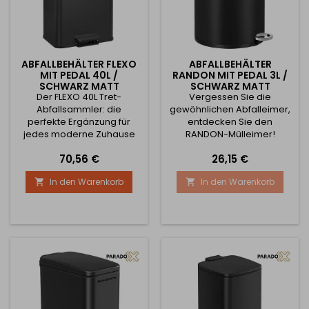
ABFALLBEHÄLTER FLEXO
ABFALLBEHÄLTER
MIT PEDAL 40L /
RANDON MIT PEDAL 3L /
SCHWARZ MATT
SCHWARZ MATT
Der FLEXO 40L Tret-
Vergessen Sie die
Abfallsammler: die
gewöhnlichen Abfalleimer,
perfekte Ergänzung für
entdecken Sie den
jedes moderne Zuhause
RANDON-Mülleimer!
Sie suchen den perfekten
Heutzutage ist jedes Detail
Preis
Preis
70,56 €
26,15 €
Mülleimer, der Stil,
wichtig, auch in Ihrem
Funktionalität und
Badezimmer, Schlafzimmer
In den Warenkorb
In den Warenkorb


Langlebigkeit vereint? Ihre
oder Büro. Der Abfalleimer
Suche ist vorbei! Wir stellen
RANDON mit 3-Liter-
Ihnen den FLEXO Tret-
Trittfläche ist nicht nur
Abfallsammler 40L vor - die
praktisch, sondern auch
Lösung, die Ihren Alltag
ästhetisch ansprechend
verändern wird. Warum
und macht den täglichen
sollten Sie sich für den
Abfall zu einer weniger
FLEXO Treteimer 40L...
unangenehmen Routine.
Mit einem...