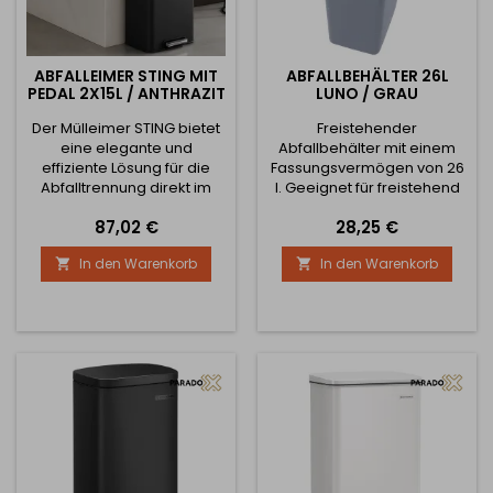
ABFALLEIMER STING MIT
ABFALLBEHÄLTER 26L
PEDAL 2X15L / ANTHRAZIT
LUNO / GRAU
Der Mülleimer STING bietet
Freistehender
eine elegante und
Abfallbehälter mit einem
effiziente Lösung für die
Fassungsvermögen von 26
Abfalltrennung direkt im
l. Geeignet für freistehend
Haushalt oder Büro. Dank
oder in einer Schublade.
Preis
Preis
87,02 €
28,25 €
zwei separater Fächer mit
einem Volumen von 2×15
In den Warenkorb
In den Warenkorb


Litern haben Sie Kunststoff,
Papier, Glas oder
gemischten Abfall immer
übersichtlich in einem
Behälter getrennt – ohne
die Notwendigkeit
mehrerer Behälter.
Premium-Qualität und
lange...