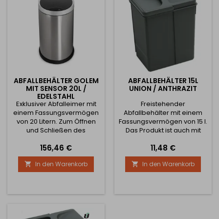
Jedes Fach verfügt...
ABFALLBEHÄLTER GOLEM
ABFALLBEHÄLTER 15L
MIT SENSOR 20L /
UNION / ANTHRAZIT
EDELSTAHL
Exklusiver Abfalleimer mit
Freistehender
einem Fassungsvermögen
Abfallbehälter mit einem
von 20 Litern. Zum Öffnen
Fassungsvermögen von 15 l.
und Schließen des
Das Produkt ist auch mit
Behälters müssen Sie nicht
einer Abdeckung. Geeignet
Preis
Preis
156,46 €
11,48 €
Ihre Hände benutzen,
für freistehende oder in
sondern der Behälter öffnet
einer Schublade.
In den Warenkorb
In den Warenkorb


und schließt sich mit Hilfe
eines Sensors von selbst. Es
ist auch möglich, ihn
manuell zu öffnen und zu
schließen. Zum Set
gehören auch die Baterien
und ein Netzkabel um die