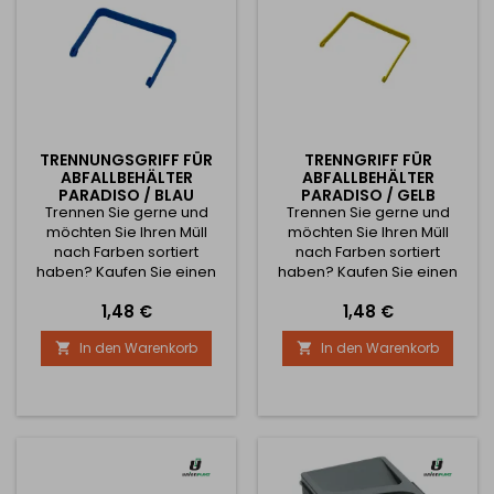
TRENNUNGSGRIFF FÜR
TRENNGRIFF FÜR
ABFALLBEHÄLTER
ABFALLBEHÄLTER
PARADISO / BLAU
PARADISO / GELB
Trennen Sie gerne und
Trennen Sie gerne und
möchten Sie Ihren Müll
möchten Sie Ihren Müll
nach Farben sortiert
nach Farben sortiert
haben? Kaufen Sie einen
haben? Kaufen Sie einen
Griff für den PARADISO
Griff für den PARADISO
Preis
Preis
1,48 €
1,48 €
Mülleimer, um Ihren Müll
Mülleimer, um Ihren Müll
richtig zu sortieren.
richtig zu sortieren.
In den Warenkorb
In den Warenkorb

