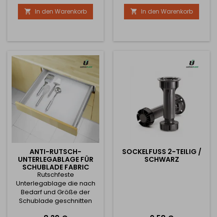
In den Warenkorb
In den Warenkorb


ANTI-RUTSCH-
SOCKELFUSS 2-TEILIG / S
UNTERLEGABLAGE FÜR
CHWARZ
SCHUBLADE FABRIC
Rutschfeste
WEISS / 1M
Unterlegablage die nach
Bedarf und Größe der
Schublade geschnitten
werden kann.Der Preis ist