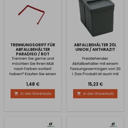
TRENNUNGSGRIFF FÜR
ABFALLBEHÄLTER 20L
ABFALLBEHÄLTER
UNION / ANTHRAZIT
PARADISO / ROT
Trennen Sie gerne und
Freistehender
möchten Sie Ihren Müll
Abfallbehälter mit einem
nach Farben sortiert
Fassungsvermögen von 20
haben? Kaufen Sie einen
l. Das Produkt ist auch mit
Griff für den PARADISO
einem Deckel. Geeignet für
Preis
Preis
1,48 €
15,23 €
Mülleimer, um Ihren Müll
freistehend oder für eine
richtig zu sortieren.
Schublade.
In den Warenkorb
In den Warenkorb

