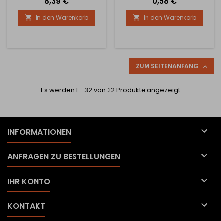
Preis
Preis
8,39 €
0,58 €
für einen Meter mit einer
Breite von 500 mm.
In den Warenkorb
In den Warenkorb


ZUM SEITENANFANG

Es werden 1 - 32 von 32 Produkte angezeigt

INFORMATIONEN

ANFRAGEN ZU BESTELLUNGEN

IHR KONTO

KONTAKT