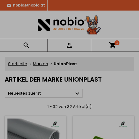
nobio@nobio.at
0


shopping_cart
Startseite
Marken
UnionPlast
ARTIKEL DER MARKE UNIONPLAST

Neuestes zuerst
1 - 32 von 32 Artikel(n)