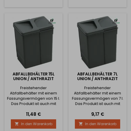
Erhältlich in 2 Höhen wie
folgt: Höhe 220mm für
Körbe mit Volumen: 2x12L,
1x12L + 2x6L Höhe 270mm für
Körbe mit Volumen: 2x15L,
1x15L + 2x7L , 4 x 7L Breite
kann gekürzt...
ABFALLBEHÄLTER 15L
ABFALLBEHÄLTER 7L
UNION / ANTHRAZIT
UNION / ANTHRAZIT
Freistehender
Freistehender
Abfallbehälter mit einem
Abfallbehälter mit einem
Fassungsvermögen von 15 l.
Fassungsvermögen von 7 l.
Das Produkt ist auch mit
Das Produkt ist auch mit
einer Abdeckung. Geeignet
einer Abdeckung. Geeignet
Preis
Preis
11,48 €
9,17 €
für freistehende oder in
für freistehende oder in
einer Schublade.
einer Schublade.
In den Warenkorb
In den Warenkorb

