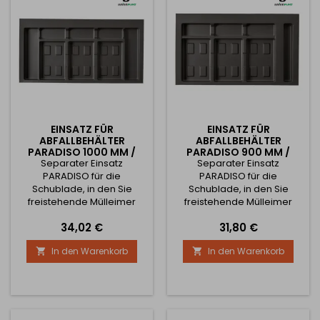
2x6L oder 3x12L Höhe
270mm für Körbe mit
Volumen: 2x15L + 2x7L oder
3x15L...
EINSATZ FÜR
EINSATZ FÜR
ABFALLBEHÄLTER
ABFALLBEHÄLTER
PARADISO 1000 MM /
PARADISO 900 MM /
Separater Einsatz
ANTHRAZIT
Separater Einsatz
ANTHRAZIT
PARADISO für die
PARADISO für die
Schublade, in den Sie
Schublade, in den Sie
freistehende Mülleimer
freistehende Mülleimer
Ihrer Wahl einsetzen
Ihrer Wahl einsetzen
Preis
Preis
34,02 €
31,80 €
können - siehe verwandte
können - siehe verwandte
Produkte. Gestalten Sie
Produkte. Gestalten Sie
In den Warenkorb
In den Warenkorb


Ihren Mülleimer je nach
Ihren Mülleimer je nach
Bedarf und Schrankbreite.
Bedarf und Schrankbreite.
In Anthrazit mit einer
In Anthrazit mit einer
Mindestschrankbreite von
Mindestschrankbreite von
1000 mm Der Einsatz kann in
900mm Der Einsatz kann in
den Abmessungen gekürzt
den Abmessungen gekürzt