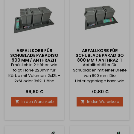
ABFALLKORB FÜR
ABFALLKORB FÜR
SCHUBLADE PARADISO
SCHUBLADE PARADISO
900 MM / ANTHRAZIT
800 MM / ANTHRAZIT
Erhältlich in 2 Höhen wie
Abfallbehälter für
folgt: Höhe 220mm für
Schubladen mit einer Breite
Körbe mit Volumen: 2x12L +
von 800 mm. Die
2x6L oder 3x12L Höhe
Unterlegablage kann wie
270mm für Körbe mit
ein Besteckeinsatz
Preis
Preis
69,60 €
70,80 €
Volumen: 2x15L + 2x7L oder
zugeschnitten werden,
3x15L Breite kann gekürzt
indem man ihn auf die
In den Warenkorb
In den Warenkorb


werden: 760 - 836 mm Tiefe
tatsächlichen
kann gekürzt werden: 405 -
Abmessungen der
482 mm Alle Körbe werden
Schublade zuschneidet.
mit Deckel geliefert.
Erhältlich in 2 Höhen wie
folgt: Höhe 220mm für
Körbe mit Volumen: 2x12L +