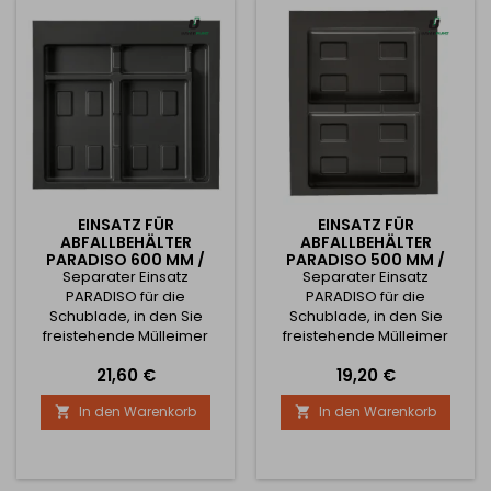
den Abmessungen gekürzt
den Abmessungen gekürzt
werden, siehe technische
werden, siehe technische
Zeichnung. Es ist möglich,...
Zeichnung. Es ist möglich,...
EINSATZ FÜR
EINSATZ FÜR
ABFALLBEHÄLTER
ABFALLBEHÄLTER
PARADISO 600 MM /
PARADISO 500 MM /
Separater Einsatz
ANTHRAZIT
Separater Einsatz
ANTHRAZIT
PARADISO für die
PARADISO für die
Schublade, in den Sie
Schublade, in den Sie
freistehende Mülleimer
freistehende Mülleimer
Ihrer Wahl einsetzen
Ihrer Wahl einsetzen
Preis
Preis
21,60 €
19,20 €
können - siehe verwandte
können - siehe verwandte
Produkte. Gestalten Sie
Produkte. Gestalten Sie
In den Warenkorb
In den Warenkorb


Ihren Mülleimer je nach
Ihren Mülleimer je nach
Bedarf und Schrankbreite.
Bedarf und Schrankbreite.
In Anthrazit mit einer
In Anthrazit mit einer
Mindestschrankbreite von
Mindestschrankbreite von