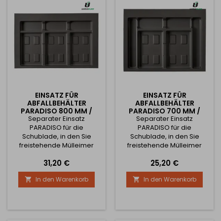
werden, siehe technische
werden, siehe technische
Zeichnung. Es ist möglich,...
Zeichnung. Es ist möglich,...
EINSATZ FÜR
EINSATZ FÜR
ABFALLBEHÄLTER
ABFALLBEHÄLTER
PARADISO 800 MM /
PARADISO 700 MM /
Separater Einsatz
ANTHRAZIT
Separater Einsatz
ANTHRAZIT
PARADISO für die
PARADISO für die
Schublade, in den Sie
Schublade, in den Sie
freistehende Mülleimer
freistehende Mülleimer
Ihrer Wahl einsetzen
Ihrer Wahl einsetzen
Preis
Preis
31,20 €
25,20 €
können - siehe verwandte
können - siehe verwandte
Produkte. Gestalten Sie
Produkte. Gestalten Sie
In den Warenkorb
In den Warenkorb


Ihren Mülleimer je nach
Ihren Mülleimer je nach
Bedarf und Schrankbreite.
Bedarf und Schrankbreite.
In Anthrazit mit einer
In Anthrazit mit einer
Mindestschrankbreite von
Mindestschrankbreite von
800 mm Der Einsatz kann in
700 mm Der Einsatz kann in