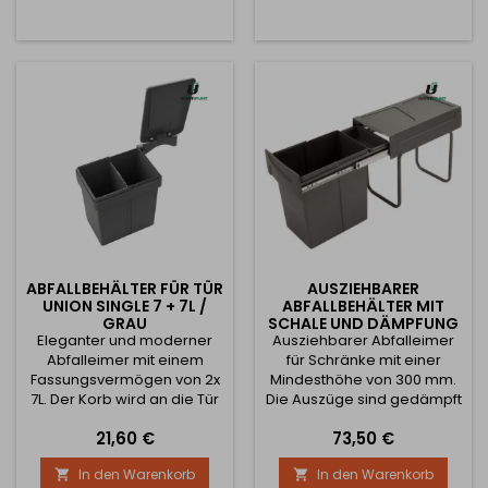
ABFALLBEHÄLTER FÜR TÜR
AUSZIEHBARER
UNION SINGLE 7 + 7L /
ABFALLBEHÄLTER MIT
GRAU
SCHALE UND DÄMPFUNG
Eleganter und moderner
Ausziehbarer Abfalleimer
U30 20L / GRAU
Abfalleimer mit einem
für Schränke mit einer
Fassungsvermögen von 2x
Mindesthöhe von 300 mm.
7L. Der Korb wird an die Tür
Die Auszüge sind gedämpft
befestigt und wenn die Tür
und der Korb bewegt sich
Preis
Preis
21,60 €
73,50 €
geöffnet wird, öffnet sich
beim Schließen
der Korb. Das Paket enthält
geräuschlos. Enthält 1 20-
In den Warenkorb
In den Warenkorb


auch eine Schablone für
Liter-Behälter + Schale zur