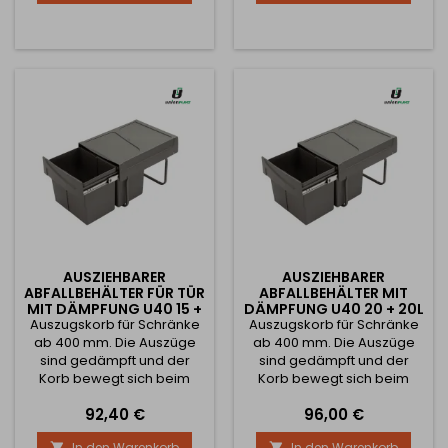
die Montage
Aufbewahrung von Tüten
oder Reinigungsmitteln. Die
Schale kann an der
Vorder- und Rückseite des
Korbes angebracht
werden. Die Auszüge sind
voll ausziehbar, d.h. der...
AUSZIEHBARER
AUSZIEHBARER
ABFALLBEHÄLTER FÜR TÜR
ABFALLBEHÄLTER MIT
MIT DÄMPFUNG U40 15 +
DÄMPFUNG U40 20 + 20L
Auszugskorb für Schränke
15L / GRAU
Auszugskorb für Schränke
/ GRAU
ab 400 mm. Die Auszüge
ab 400 mm. Die Auszüge
sind gedämpft und der
sind gedämpft und der
Korb bewegt sich beim
Korb bewegt sich beim
Schließen geräuschlos.
Schließen geräuschlos.
Preis
Preis
92,40 €
96,00 €
Enthält 2 Eimer mit einem
Enthält 2 Eimer mit einem
Fassungsvermögen von je
Fassungsvermögen von je
In den Warenkorb
In den Warenkorb

