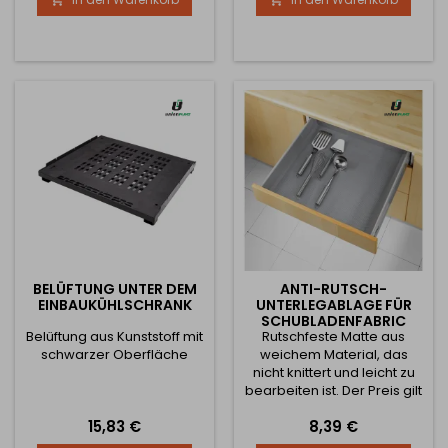
15 l. Dank seiner geringen
20 l. Die Auszüge sind voll
Höhe kann der Behälter
ausziehbar, d.h. der
auch unter der Spüle
Behälter gleitet vollständig
angebracht werden. Die
aus dem Schrank heraus.
Schubladen sind
Der Korb öffnet sich, wenn
Vollauszüge, d.h. der Korb
die Tür geöffnet wird.
gleitet komplett aus dem
Schrank heraus. Der Korb...
BELÜFTUNG UNTER DEM
ANTI-RUTSCH-
EINBAUKÜHLSCHRANK
UNTERLEGABLAGE FÜR
SCHUBLADENFABRIC
Belüftung aus Kunststoff mit
Rutschfeste Matte aus
SILBER / 1M
schwarzer Oberfläche
weichem Material, das
nicht knittert und leicht zu
bearbeiten ist. Der Preis gilt
für einen Meter.
Preis
Preis
15,83 €
8,39 €