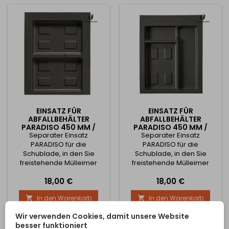
600 mm Der Einsatz kann in
500 mm Der Einsatz kann in
den Abmessungen gekürzt
den Abmessungen gekürzt
werden, siehe technische
werden, siehe technische
Zeichnung. Es ist möglich,...
Zeichnung. Es ist möglich,...
EINSATZ FÜR
EINSATZ FÜR
ABFALLBEHÄLTER
ABFALLBEHÄLTER
PARADISO 450 MM /
PARADISO 450 MM /
Separater Einsatz
ANTHRAZIT
Separater Einsatz
ANTHRAZIT
PARADISO für die
PARADISO für die
Schublade, in den Sie
Schublade, in den Sie
freistehende Mülleimer
freistehende Mülleimer
Ihrer Wahl einsetzen
Ihrer Wahl einsetzen
Preis
Preis
18,00 €
18,00 €
können - siehe verwandte
können - siehe verwandte
Produkte. Gestalten Sie
Produkte. Gestalten Sie
In den Warenkorb
In den Warenkorb


Ihren Mülleimer je nach
Ihren Mülleimer je nach
Bedarf und Schrankbreite.
Bedarf und Schrankbreite.
Wir verwenden Cookies, damit unsere Website
In Anthrazit mit einer
In Anthrazit mit einer
besser funktioniert
Mindestschrankbreite von
Mindestschrankbreite von