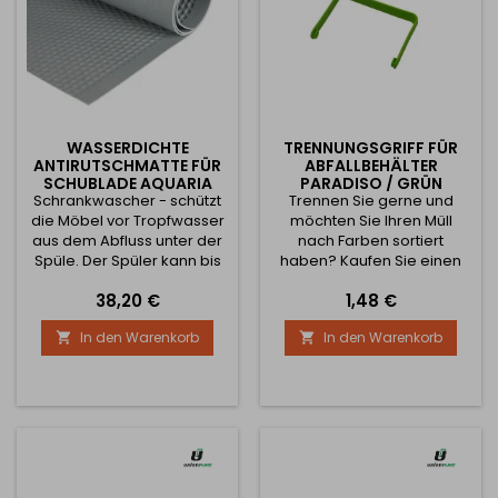
WASSERDICHTE
TRENNUNGSGRIFF FÜR
ANTIRUTSCHMATTE FÜR
ABFALLBEHÄLTER
SCHUBLADE AQUARIA
PARADISO / GRÜN
Schrankwascher - schützt
1200 X 600 MM / GRAU
Trennen Sie gerne und
die Möbel vor Tropfwasser
möchten Sie Ihren Müll
aus dem Abfluss unter der
nach Farben sortiert
Spüle. Der Spüler kann bis
haben? Kaufen Sie einen
zu 3 l Flüssigkeit pro 1 m2
Griff für den PARADISO
Preis
Preis
38,20 €
1,48 €
erreichen. Die
Mülleimer, um Ihren Müll
Unterlegscheibe lässt sich
richtig zu sortieren.
In den Warenkorb
In den Warenkorb


sehr einfach auf die
gewünschten Bedürfnisse
des Schrankbodens
zuschneiden. Die Größe
des Pads ist 1200 x 600 mm