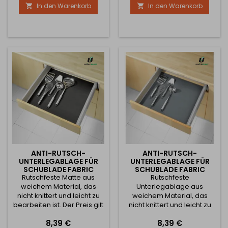
In den Warenkorb
In den Warenkorb


ANTI-RUTSCH-
ANTI-RUTSCH-
UNTERLEGABLAGE FÜR
UNTERLEGABLAGE FÜR
SCHUBLADE FABRIC
SCHUBLADE FABRIC
Rutschfeste Matte aus
SCHWARZ / 1M
ANTHRAZIT / 1M
Rutschfeste
weichem Material, das
Unterlegablage aus
nicht knittert und leicht zu
weichem Material, das
bearbeiten ist. Der Preis gilt
nicht knittert und leicht zu
für einen Meter.
bearbeiten ist. Der Preis gilt
Preis
Preis
8,39 €
8,39 €
für einen Meter.