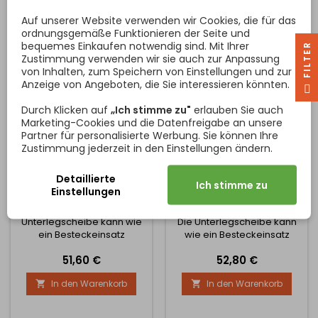
450 mm Der Einsatz kann in
450 mm Der Einsatz kann in
Auf unserer Website verwenden wir Cookies, die für das
den Abmessungen gekürzt
den Abmessungen gekürzt
ordnungsgemäße Funktionieren der Seite und
werden, siehe technische
werden, siehe technische
bequemes Einkaufen notwendig sind. Mit Ihrer
R
Zeichnung. Es ist möglich,...
Zeichnung. Es ist möglich,...
Zustimmung verwenden wir sie auch zur Anpassung
von Inhalten, zum Speichern von Einstellungen und zur
Anzeige von Angeboten, die Sie interessieren könnten.
F
I
L
T
E
Durch Klicken auf
„Ich stimme zu"
erlauben Sie auch
Marketing-Cookies und die Datenfreigabe an unsere
Partner für personalisierte Werbung. Sie können Ihre
Zustimmung jederzeit in den Einstellungen ändern.
ABFALKORB FÜR
ABFALKORB FÜR
SCHUBLADE PARADISO
SCHUBLADE PARADISO
Detaillierte
Ich stimme zu
700 MM / ANTHRAZIT
600 MM / ANTHRAZIT
Einstellungen
700 mm breiter
600 mm breiter
Schubladenabfallbehälter.
Schubladenabfallbehälter.
Unterlegscheibe kann wie
Die Unterlegscheibe kann
ein Besteckeinsatz
wie ein Besteckeinsatz
zugeschnitten werden,
zugeschnitten werden,
Preis
Preis
51,60 €
52,80 €
indem man die auf
indem man auf
tatsächlichen
tatsächlichen
In den Warenkorb
In den Warenkorb


Abmessungen der
Schubladenmaße
Schublade zuschneidet.
zuschneidet. Erhältlich in 2
Erhältlich in 2 Höhen wie
Höhen wie folgt: Höhe