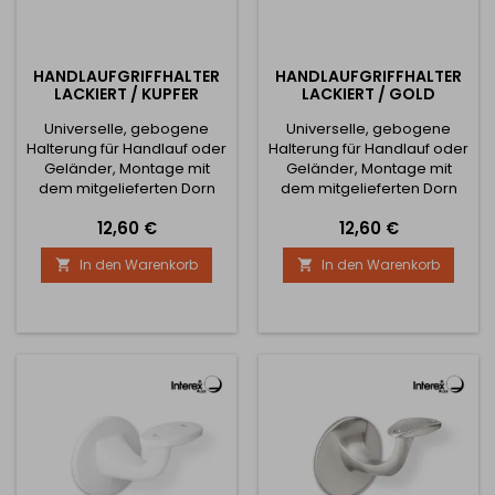
HANDLAUFGRIFFHALTER
HANDLAUFGRIFFHALTER
LACKIERT / KUPFER
LACKIERT / GOLD
Universelle, gebogene
Universelle, gebogene
Halterung für Handlauf oder
Halterung für Handlauf oder
Geländer, Montage mit
Geländer, Montage mit
dem mitgelieferten Dorn
dem mitgelieferten Dorn
und Dübel.
und Dübel.
Preis
Preis
12,60 €
12,60 €
In den Warenkorb
In den Warenkorb

