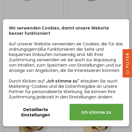
HANDLAUFGRIFFHALTER
HANDLAUFHALTER
Wir verwenden Cookies, damit unsere Website
LACKIERT / WEISS
METALL / NICKEL MATT
besser funktioniert
Universelle, gebogene
Universelle, gebogene
Halterung für Handlauf oder
Halterung für Handlauf oder
Auf unserer Website verwenden wir Cookies, die für das
Geländer, Montage mit
Geländer, Montage mit
ordnungsgemäße Funktionieren der Seite und
dem mitgelieferten Dorn
dem mitgelieferten Dorn
bequemes Einkaufen notwendig sind. Mit Ihrer
R
und Dübel.
und Dübel.
Zustimmung verwenden wir sie auch zur Anpassung
Preis
Preis
12,60 €
20,40 €
von Inhalten, zum Speichern von Einstellungen und zur
Anzeige von Angeboten, die Sie interessieren könnten.
F
I
L
T
E
In den Warenkorb
In den Warenkorb


Durch Klicken auf
„Ich stimme zu"
erlauben Sie auch
Marketing-Cookies und die Datenfreigabe an unsere
Partner für personalisierte Werbung. Sie können Ihre
Zustimmung jederzeit in den Einstellungen ändern.
Detaillierte
Ich stimme zu
Einstellungen