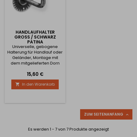
HANDLAUFHALTER
GROSS / SCHWARZ P
ATINA
Universelle, gebogene
Halterung für Handlauf oder
Geländer, Montage mit
dem mitgelieferten Dorn
und Dübel.
Preis
15,60 €
In den Warenkorb

ZUM SEITENANFANG

Es werden 1 - 7 von 7 Produkte angezeigt