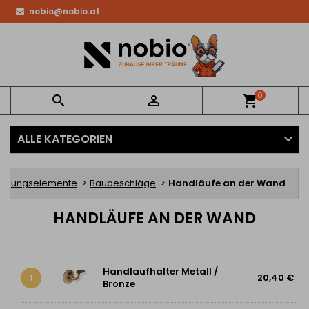
nobio@nobio.at
0


shopping_cart
ALLE KATEGORIEN
stigungselemente
Baubeschläge
Handläufe an der Wand
HANDLÄUFE AN DER WAND
Handlaufhalter Metall /
20,40 €
1
Bronze