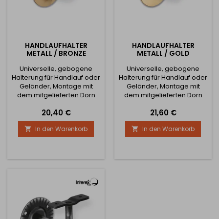
HANDLAUFHALTER
HANDLAUFHALTER
METALL / BRONZE
METALL / GOLD
Universelle, gebogene
Universelle, gebogene
Halterung für Handlauf oder
Halterung für Handlauf oder
Geländer, Montage mit
Geländer, Montage mit
dem mitgelieferten Dorn
dem mitgelieferten Dorn
und Dübel.
und Dübel.
Preis
Preis
20,40 €
21,60 €
In den Warenkorb
In den Warenkorb

