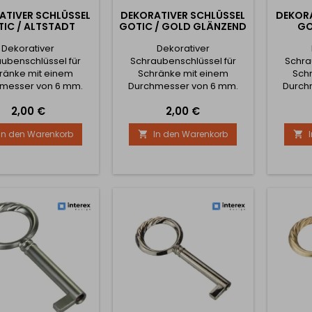
ATIVER SCHLÜSSEL
DEKORATIVER SCHLÜSSEL
DEKORA
IC / ALTSTADT
GOTIC / GOLD GLÄNZEND
GO
Dekorativer
Dekorativer
ubenschlüssel für
Schraubenschlüssel für
Schra
ränke mit einem
Schränke mit einem
Sch
messer von 6 mm.
Durchmesser von 6 mm.
Durch
Preis
Preis
2,00 €
2,00 €
In den Warenkorb
In den Warenkorb

