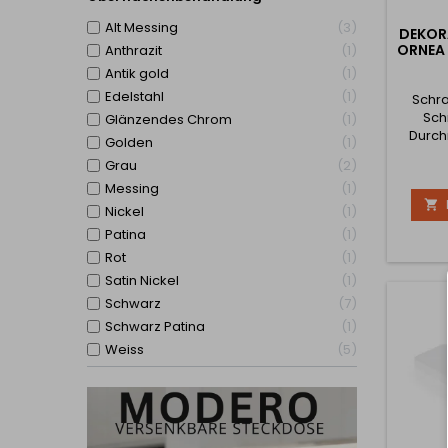
Alt Messing
3
DEKOR
ORNEA 
Anthrazit
1
Antik gold
1
Edelstahl
1
Schra
Sch
Glänzendes Chrom
1
Durch
Golden
1
Grau
2
Messing
1

Nickel
1
Patina
1
Rot
1
Satin Nickel
1
Schwarz
7
Schwarz Patina
1
Weiss
5