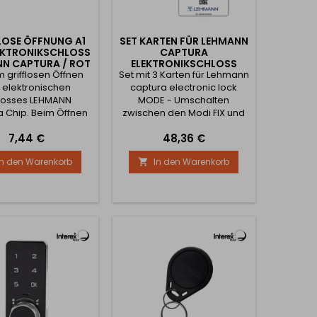
LOSE ÖFFNUNG A1
SET KARTEN FÜR LEHMANN
EKTRONIKSCHLOSS
CAPTURA
N CAPTURA / ROT
ELEKTRONIKSCHLOSS
m grifflosen Öffnen
Set mit 3 Karten für Lehmann
 elektronischen
captura electronic lock
losses LEHMANN
MODE - Umschalten
 Chip. Beim Öffnen
zwischen den Modi FIX und
 die Tür automatisch
FREE SOUND - schaltet den
Preis
Preis
7,44 €
48,36 €
 Preis gilt pro Stück
akustischen Alarm des
Schlosses ein und aus RESET
In den Warenkorb
In den Warenkorb

- Karte zum Zurücksetzen
des Schlosses auf die
Werkseinstellungen