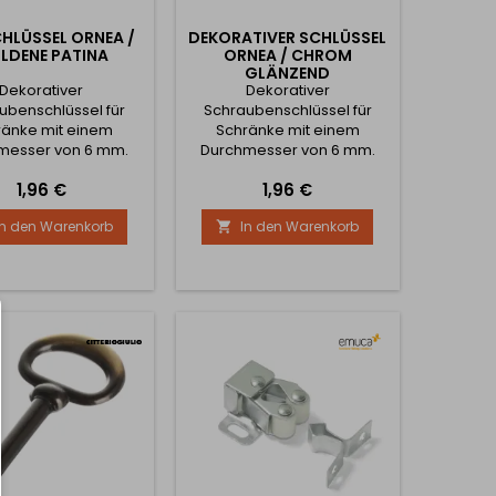
CHLÜSSEL ORNEA /
DEKORATIVER SCHLÜSSEL
LDENE PATINA
ORNEA / CHROM
GLÄNZEND
Dekorativer
Dekorativer
ubenschlüssel für
Schraubenschlüssel für
ränke mit einem
Schränke mit einem
messer von 6 mm.
Durchmesser von 6 mm.
Preis
Preis
1,96 €
1,96 €
In den Warenkorb
In den Warenkorb
