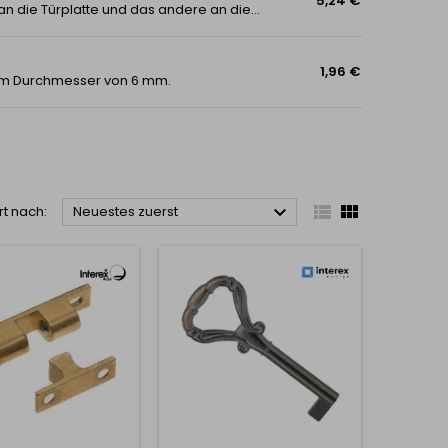
5,24 €
Das Schloss besteht aus zwei Teilen, von denen eines an die Türplatte und das andere an die Korpusplatte des Schranks geschraubt wird. Es handelt sich um ein klassisches Schloss, das in Form eines Pfeils an der Tür befestigt wird, der in das...
1,96 €
nem Durchmesser von 6 mm.



rt nach:
Neuestes zuerst