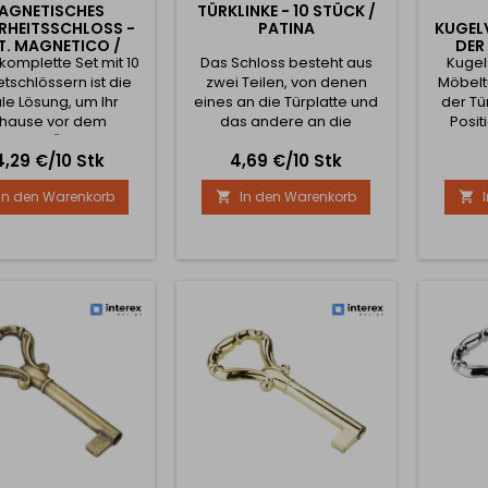
AGNETISCHES
TÜRKLINKE - 10 STÜCK /
RHEITSSCHLOSS -
PATINA
KUGEL
ST. MAGNETICO /
DER
komplette Set mit 10
WEISS
Das Schloss besteht aus
Kugel
schlössern ist die
zwei Teilen, von denen
Möbelt
le Lösung, um Ihr
eines an die Türplatte und
der Tü
hause vor dem
das andere an die
Posit
ollten Öffnen von
Korpusplatte des Schranks
eis
Preis
4,29 €/10 Stk
4,69 €/10 Stk
ken und Schubladen
geschraubt wird. Es handelt
Kinder zu schützen.
sich um ein klassisches
In den Warenkorb
In den Warenkorb


Schlösser werden
Schloss, das in Form eines
ließlich mit einem
Pfeils an der Tür befestigt
schlüssel geöffnet
wird, der in das Innere des
hindern, dass Kinder
Schranks eingelassen ist,
uf gefährliche
das aus zwei Rollen besteht,
nstände (Messer,
die den Teil der Tür sichern.
inigungsmittel,
Diese Teile werden...
ikamente usw.)
reifen können....