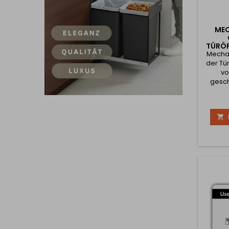
MEC
TÜRÖF
Mecha
der Tü
vo
gesch
wird
Haken 
Tür au

der Ha
die T
Möbel
ei
Verrie
Tü
verb
Gummi