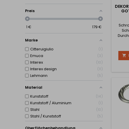
DEKOR
GOT
Preis
Schra
1
€
179
€
Sch
Durch
Marke
Citteruigiulio
1
Emuca
3

Interex
10
Interex design
11
Lehmann
5
Material
Kunststoff
14
Kunststoff / Aluminium
1
Stahl
10
Stahl / Kunststoff
5
Oberflächenbehandlung