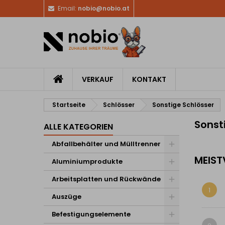
Email:
nobio@nobio.at
VERKAUF
KONTAKT
Startseite
Schlösser
Sonstige Schlösser
Sonst
ALLE KATEGORIEN
Abfallbehälter und Mülltrenner
MEIST
Aluminiumprodukte
Arbeitsplatten und Rückwände
1
Auszüge
Befestigungselemente