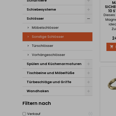
Scharniere
M
SICHE
Schiebesysteme
10 
Dieses 
Schlösser
Magnet
idea
Möbelschlösser
Zu
ungew
Sonstige Schlösser
Pr
2
Schrän
durch 
Türschlösser

Die 
aussch
Vorhängeschlösser
Magnet
und ver
Spülen und Küchenarmaturen
a
Gege
Tischbeine und Möbelfüße
Re
Med
Türbeschläge und Griffe
zug
Wandhaken
Filtern nach
Verkauf
1