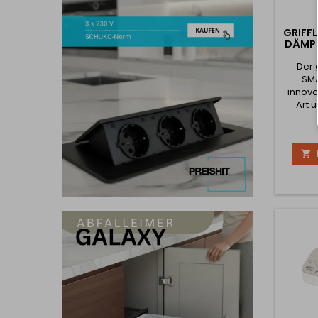
GRIFF
DÄMP
Der 
SMA
innova
Art 
Schrän
öffn
revol

patent
des
Mecha
Ihre 
reibun
dass h
erford