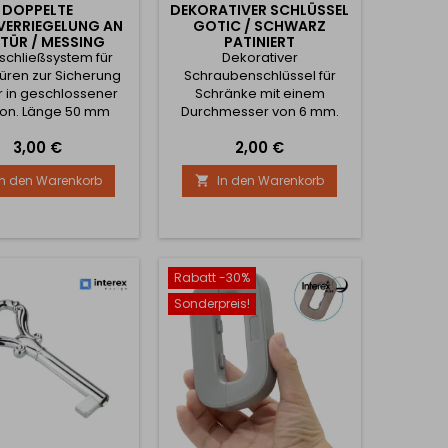
DOPPELTE
DEKORATIVER SCHLÜSSEL
VERRIEGELUNG AN
GOTIC / SCHWARZ
 TÜR / MESSING
PATINIERT
schließsystem für
Dekorativer
üren zur Sicherung
Schraubenschlüssel für
r in geschlossener
Schränke mit einem
ion. Länge 50 mm
Durchmesser von 6 mm.
Preis
Preis
3,00 €
2,00 €
In den Warenkorb
In den Warenkorb

Rabatt -30%
Sonderpreis!