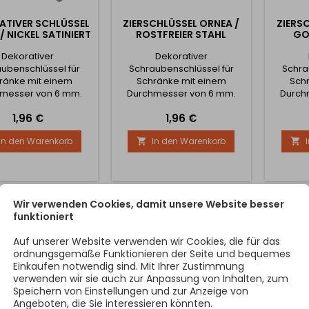
ATIVER SCHLÜSSEL
ZIERSCHLÜSSEL ORNEA /
ZIERS
/ NICKEL SATINIERT
ROSTFREIER STAHL
GO
Dekorativer
Dekorativer
ubenschlüssel für
Schraubenschlüssel für
Schra
ränke mit einem
Schränke mit einem
Sch
messer von 6 mm.
Durchmesser von 6 mm.
Durch
Preis
Preis
1,96 €
1,96 €
In den Warenkorb
In den Warenkorb


Wir verwenden Cookies, damit unsere Website besser
funktioniert
Auf unserer Website verwenden wir Cookies, die für das
ordnungsgemäße Funktionieren der Seite und bequemes
Einkaufen notwendig sind. Mit Ihrer Zustimmung
verwenden wir sie auch zur Anpassung von Inhalten, zum
Speichern von Einstellungen und zur Anzeige von
Angeboten, die Sie interessieren könnten.