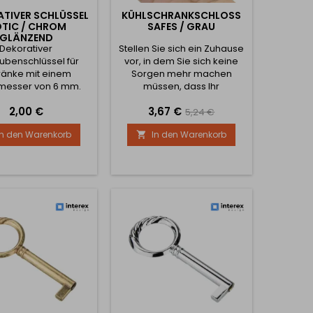
TIVER SCHLÜSSEL
KÜHLSCHRANKSCHLOSS
TIC / CHROM
SAFES / GRAU
GLÄNZEND
Dekorativer
Stellen Sie sich ein Zuhause
ubenschlüssel für
vor, in dem Sie sich keine
ränke mit einem
Sorgen mehr machen
messer von 6 mm.
müssen, dass Ihr
neugieriges Kind den
Preis
Preis
Verkaufspreis
2,00 €
3,67 €
Kühlschrank öffnet oder
5,24 €
kleine Finger den Weg
In den Warenkorb
In den Warenkorb

dorthin finden, wo sie nicht
hingehören. Mit dem
SAFES/White-
Kühlschrankschloss ist das
kein Traum mehr, sondern
Realität. Dieses Produkt ist
nicht nur ein gewöhnliches
Schloss - es ist Ihr...