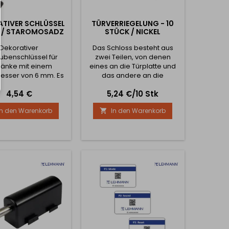
TIVER SCHLÜSSEL
TÜRVERRIEGELUNG - 10
 / STAROMOSADZ
STÜCK / NICKEL
Dekorativer
Das Schloss besteht aus
ubenschlüssel für
zwei Teilen, von denen
ränke mit einem
eines an die Türplatte und
esser von 6 mm. Es
das andere an die
uch möglich, eine
Korpusplatte des Schranks
Preis
Preis
4,54 €
5,24 €/10 Stk
für den Schlüssel zu
geschraubt wird. Es handelt
kaufen.
sich um ein klassisches
In den Warenkorb
In den Warenkorb

Schloss, das in Form eines
Pfeils an der Tür befestigt
wird, der in das Innere des
Schranks eingelassen ist,
das aus zwei Rollen besteht,
die den Teil der Tür sichern.
Diese Teile werden...