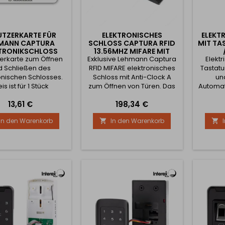
UTZERKARTE FÜR
ELEKTRONISCHES
ELEKT
MANN CAPTURA
SCHLOSS CAPTURA RFID
MIT TA
KTRONIKSCHLOSS
13.56MHZ MIFARE MIT
erkarte zum Öffnen
Exklusive Lehmann Captura
BERÜHRUNGSSCHUTZ A
Elektr
d Schließen des
RFID MIFARE elektronisches
Tastatu
onischen Schlosses.
Schloss mit Anti-Clock A
un
is ist für 1 Stück
zum Öffnen von Türen. Das
Automat
Set beinhaltet: 1x
4 Mal
Preis
Preis
13,61 €
198,34 €
elektronisches Schloss 1x
ei
Anti-Clock Typ A 1x Batterie
Stromv
In den Warenkorb
In den Warenkorb


Auch für die grifflose
Ba
Öffnung geeignet - muss
entha
mit Modul A1 erworben
Schloss
werden. Kann mit bis zu 250
Einbau 
Benutzerkarten oder Uhren
für de
gekoppelt werden. Die
U
Lebensdauer der Batterie
Notstro
beträgt...
gerader