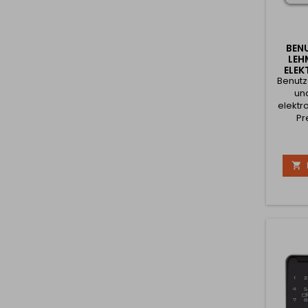
BEN
LEH
ELE
Benutz
un
elektr
Pre
