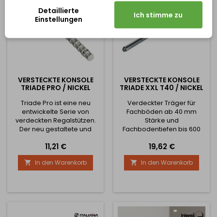
Detaillierte
Ich stimme zu
Einstellungen
VERSTECKTE KONSOLE
VERSTECKTE KONSOLE
TRIADE PRO / NICKEL
TRIADE XXL T40 / NICKEL
Triade Pro ist eine neu
Verdeckter Träger für
entwickelte Serie von
Fachböden ab 40 mm
verdeckten Regalstützen.
Stärke und
Der neu gestaltete und
Fachbodentiefen bis 600
technisch verbesserte
mm. Die Position der
Preis
Preis
11,21 €
19,62 €
Triade Pro zeichnet sich
Fachböden kann auf 3
durch seine hohe
Arten eingestellt werden -
In den Warenkorb
In den Warenkorb


Belastbarkeit und seine
vertikal, horizontal und es
stufenlose Verstellbarkeit
ist auch möglich, die
aus. Paarweise
Neigung der Fachböden zu
Belastbarkeit bei Regaltiefe
ändern.
300mm = 30kg. ø 8mm und
2 Schrauben,
Bohrlochabstand 55mm.