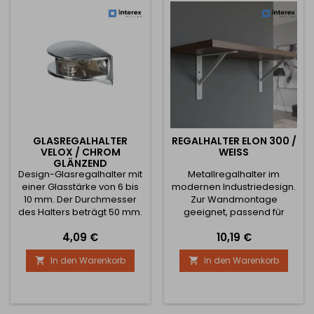
GLASREGALHALTER
REGALHALTER ELON 300 /
VELOX / CHROM
WEISS
GLÄNZEND
Design-Glasregalhalter mit
Metallregalhalter im
einer Glasstärke von 6 bis
modernen Industriedesign.
10 mm. Der Durchmesser
Zur Wandmontage
des Halters beträgt 50 mm.
geeignet, passend für
Das komplette
Holz- und Laminatregale.
Preis
Preis
4,09 €
10,19 €
Befestigungsmaterial ist in
Robuste Konstruktion mit
der Verpackung enthalten.
schräger Verstrebung
In den Warenkorb
In den Warenkorb


Der Preis ist für ein Stück.
sorgt für hohe Festigkeit
und Stabilität. Armlänge:
300 mm Halterhöhe: 210
mm Profilbreite: 30 mm
Materialstärke: 5 mm Farbe: