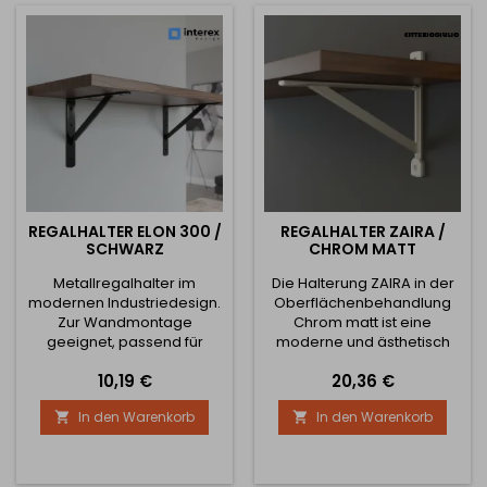
weiß Material: Metall
Montagematerial: nicht im
Lieferumfang...
REGALHALTER ELON 300 /
REGALHALTER ZAIRA /
SCHWARZ
CHROM MATT
Metallregalhalter im
Die Halterung ZAIRA in der
modernen Industriedesign.
Oberflächenbehandlung
Zur Wandmontage
Chrom matt ist eine
geeignet, passend für
moderne und ästhetisch
Holz- und Laminatregale.
klare Lösung für die
Preis
Preis
10,19 €
20,36 €
Robuste Konstruktion mit
Montage von Regalen im
schräger Verstrebung
Wohnzimmer, in der Küche,
In den Warenkorb
In den Warenkorb


sorgt für hohe Festigkeit
im Arbeitszimmer oder
und Stabilität. Armlänge:
Schlafzimmer. Ihr
300 mm Halterhöhe: 210
minimalistisches
mm Profilbreite: 30 mm
Metalldesign wirkt