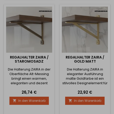
Materialstärke: 5 mm Farbe:
technisch, elegant und
schwarz Material: Metall
universell – sie passt
Montagematerial: nicht im...
perfekt in moderne,
industrielle und
skandinavische Interieurs.
Die...
REGALHALTER ZAIRA /
REGALHALTER ZAIRA /
STAROMOSADZ
GOLD MATT
Die Halterung ZAIRA in der
Die Halterung ZAIRA in
Oberfläche Alt-Messing
eleganter Ausführung
bringt einen warmen,
matte Goldfarbe ist ein
eleganten und dezent
stilvolles Designelement für
industriellen Akzent in den
moderne Innenräume.
Preis
Preis
26,74 €
22,92 €
Innenraum. Sie ist ideal für
Dank ihrer präzisen
moderne sowie rustikale
Metallverarbeitung,
In den Warenkorb
In den Warenkorb


Räume, in denen ihr
stabilen Konstruktion und
patiniertes Aussehen und
minimalistischen Form ist
die massive
sie ideal für die Schaffung