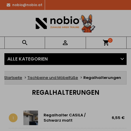
nobio@nobio.at
0


shopping_cart
ALLE KATEGORIEN
Startseite
Tischbeine und Möbelfüße
Regalhalterungen
REGALHALTERUNGEN
Regalhalter CASILA /
6,55 €
1
Schwarz matt