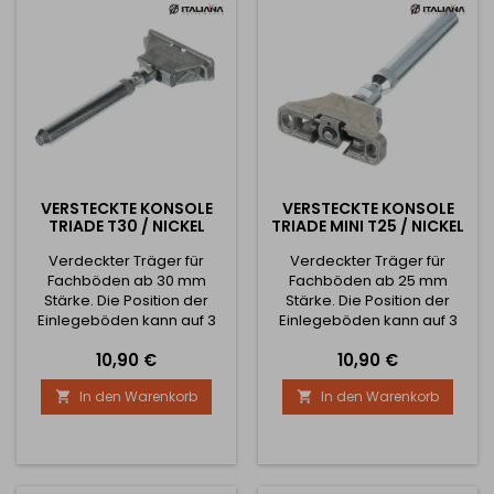
geeignet – von
Badezimmern bis hin zu...
VERSTECKTE KONSOLE
VERSTECKTE KONSOLE
TRIADE T30 / NICKEL
TRIADE MINI T25 / NICKEL
Verdeckter Träger für
Verdeckter Träger für
Fachböden ab 30 mm
Fachböden ab 25 mm
Stärke. Die Position der
Stärke. Die Position der
Einlegeböden kann auf 3
Einlegeböden kann auf 3
Arten eingestellt werden -
Arten eingestellt werden -
Preis
Preis
10,90 €
10,90 €
vertikal, horizontal und die
vertikal, horizontal und die
Neigung der Einlegeböden
Neigung der Einlegeböden
In den Warenkorb
In den Warenkorb


kann ebenfalls verändert
kann ebenfalls verändert
werden.
werden.