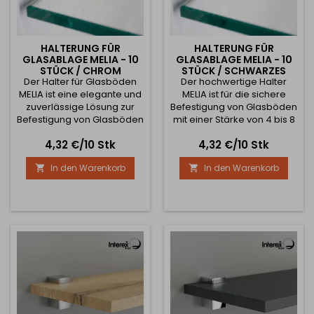
HALTERUNG FÜR
HALTERUNG FÜR
GLASABLAGE MELIA - 10
GLASABLAGE MELIA - 10
STÜCK / CHROM
STÜCK / SCHWARZES
Der Halter für Glasböden
GLÄNZEND
Der hochwertige Halter
NICKEL
MELIA ist eine elegante und
MELIA ist für die sichere
zuverlässige Lösung zur
Befestigung von Glasböden
Befestigung von Glasböden
mit einer Stärke von 4 bis 8
im Haushalt sowie in
mm bestimmt. Dank der
Preis
Preis
4,32 €/10 Stk
4,32 €/10 Stk
gewerblichen Räumen. Die
robusten Konstruktion aus
glänzende
Zamak bietet er
In den Warenkorb
In den Warenkorb


Chromausführung verleiht
zuverlässigen Halt und eine
ein modernes Aussehen
hohe Beständigkeit gegen
und eignet sich
Korrosion und Oxidation,
hervorragend für
sodass er sich für
Badezimmer, Küchen,
Haushalte, Büros, Bäder
Wohnzimmer, Vitrinen oder
und gewerbliche Räume
Büromöbel. Der Halter ist für
eignet. Der Halter ist mit
Glasböden mit einer Stärke
einer schützenden...
von 4 bis 8 mm...