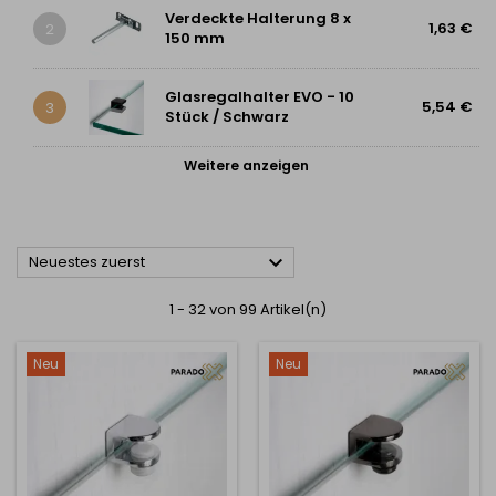
Verdeckte Halterung 8 x
1,63 €
2
150 mm
Glasregalhalter EVO - 10
5,54 €
3
Stück / Schwarz
Weitere anzeigen

Neuestes zuerst
1 - 32 von 99 Artikel(n)
Neu
Neu