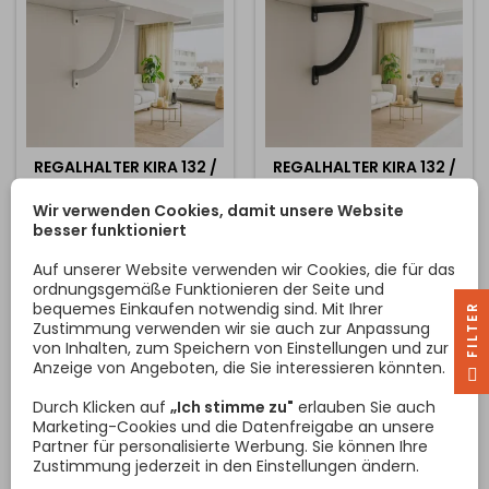
Aussehen schafft....
REGALHALTER KIRA 132 /
REGALHALTER KIRA 132 /
WEISS MATT
SCHWARZ MATT
Wir verwenden Cookies, damit unsere Website
Eleganter und
Eleganter und
besser funktioniert
designorientierter
designorientierter
Regalhalter mit
Regalhalter mit
Auf unserer Website verwenden wir Cookies, die für das
empfohlener Regalgröße
empfohlener Regalgröße
ordnungsgemäße Funktionieren der Seite und
von 200 - 400 mm.
von 200 - 400 mm.
bequemes Einkaufen notwendig sind. Mit Ihrer
R
Preis
Preis
9,60 €
9,60 €
Maximale Fachlast ist 100
Maximale Fachlast ist 100
Zustimmung verwenden wir sie auch zur Anpassung
kg. Die Abmessungen des
kg. Die Abmessungen des
von Inhalten, zum Speichern von Einstellungen und zur
In den Warenkorb
In den Warenkorb


Halters sind auf den Bildern
Halters sind auf den Bildern
Anzeige von Angeboten, die Sie interessieren könnten.
F
I
L
T
E
zu sehen. Die Höhe des
zu sehen. Die Höhe des
Halters beträgt 132 mm Die
Halters beträgt 132 mm Die
Durch Klicken auf
„Ich stimme zu"
erlauben Sie auch
Tiefe des Halters beträgt
Tiefe des Halters beträgt
Marketing-Cookies und die Datenfreigabe an unsere
120 mm Preis ist für 1 Stück
120 mm Preis ist für 1 Stück
Partner für personalisierte Werbung. Sie können Ihre
Zustimmung jederzeit in den Einstellungen ändern.