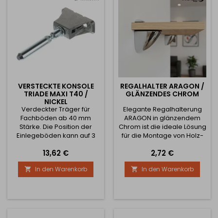
Dorndurchmesser 14mm,
Dornlänge 116mm,...
VERSTECKTE KONSOLE
REGALHALTER ARAGON /
TRIADE MAXI T40 /
GLÄNZENDES CHROM
NICKEL
Verdeckter Träger für
Elegante Regalhalterung
Fachböden ab 40 mm
ARAGON in glänzendem
Stärke. Die Position der
Chrom ist die ideale Lösung
Einlegeböden kann auf 3
für die Montage von Holz-
Arten eingestellt werden -
und Glasregalen ohne
Preis
Preis
13,62 €
2,72 €
vertikal, horizontal und die
sichtbare Halterungen.
Neigung der Einlegeböden
Dank seines abgerundeten
In den Warenkorb
In den Warenkorb


kann ebenfalls verändert
Designs wirkt er modern
werden.
und unauffällig und lässt
das Regal selbst zur
Geltung kommen. Der
Halter ist für verschiedene
Arten von Innenräumen