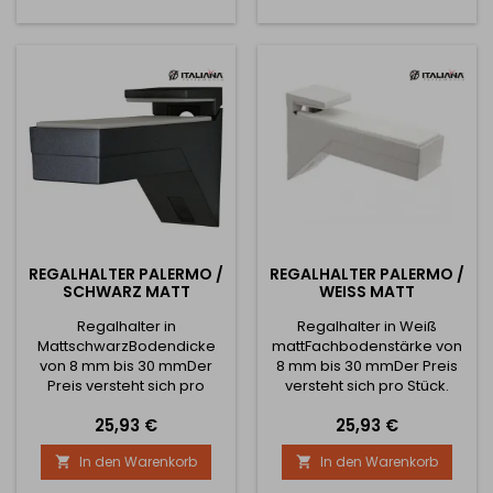
ideal für Wohnzimmer,
Küche, Arbeitszimmer, Flur
oder Schlafzimmer. Die
stabile Stahlkonstruktion...
REGALHALTER PALERMO /
REGALHALTER PALERMO /
SCHWARZ MATT
WEISS MATT
Regalhalter in
Regalhalter in Weiß
MattschwarzBodendicke
mattFachbodenstärke von
von 8 mm bis 30 mmDer
8 mm bis 30 mmDer Preis
Preis versteht sich pro
versteht sich pro Stück.
Stück.
Preis
Preis
25,93 €
25,93 €
In den Warenkorb
In den Warenkorb

