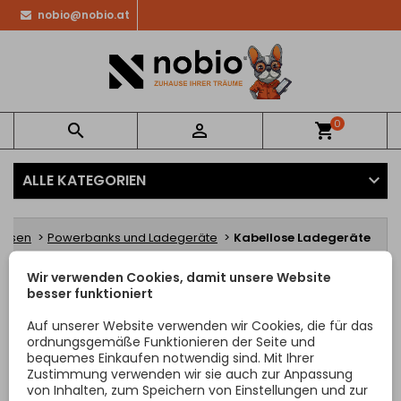
nobio@nobio.at
0


shopping_cart
ALLE KATEGORIEN
dosen
Powerbanks und Ladegeräte
Kabellose Ladegeräte
Wir verwenden Cookies, damit unsere Website
KABELLOSE LADEGERÄTE
besser funktioniert
Auf unserer Website verwenden wir Cookies, die für das
Sorry for the inconvenience.
ordnungsgemäße Funktionieren der Seite und
bequemes Einkaufen notwendig sind. Mit Ihrer
Search again what you are looking for
Zustimmung verwenden wir sie auch zur Anpassung
von Inhalten, zum Speichern von Einstellungen und zur