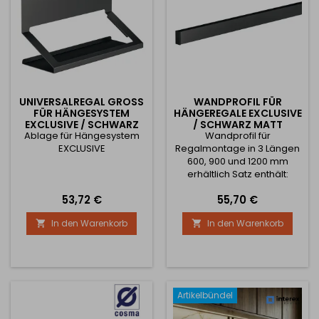
UNIVERSALREGAL GROSS F
WANDPROFIL FÜR
ÜR HÄNGESYSTEM E
HÄNGEREGALE EXCLUSIVE
XCLUSIVE / SCHWARZ M
/ SCHWARZ MATT
Ablage für Hängesystem
ATT
Wandprofil für
EXCLUSIVE
Regalmontage in 3 Längen
600, 900 und 1200 mm
erhältlich Satz enthält:
Wandprofil 1x Abdeckprofil
Preis
Preis
53,72 €
55,70 €
1x Seitenabdeckung für
Profil 2x
In den Warenkorb
In den Warenkorb


Befestigungsmaterial
Artikelbündel