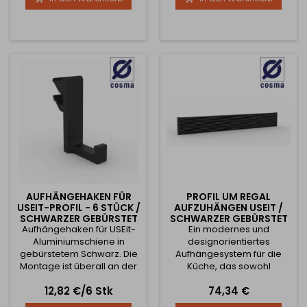
vollständigen
des Regals beträgt 340
Abmessungen entnehmen
mm. Die kompletten Maße
Sie bitte den Abbildungen.
entnehmen Sie bitte den
Bildern.
AUFHÄNGEHAKEN FÜR
PROFIL UM REGAL
USEIT-PROFIL - 6 STÜCK /
AUFZUHÄNGEN USEIT /
SCHWARZER GEBÜRSTET
SCHWARZER GEBÜRSTET
Aufhängehaken für USEit-
Ein modernes und
Aluminiumschiene in
designorientiertes
gebürstetem Schwarz. Die
Aufhängesystem für die
Montage ist überall an der
Küche, das sowohl
Schiene möglich. Idealer
funktionell als auch einfach
Preis
Preis
12,82 €/6 Stk
74,34 €
Helfer zum Aufhängen von
zu montieren ist. Das
Handtüchern und
gesamte System besteht