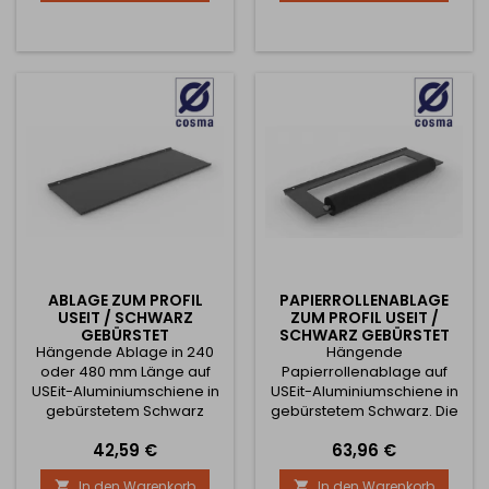
Die vollständigen
der Ablage beträgt 150 mm.
Abmessungen entnehmen
Die vollständigen
Sie bitte den Bildern.
Abmessungen entnehmen
Sie bitte den Bildern.
ABLAGE ZUM PROFIL
PAPIERROLLENABLAGE
USEIT / SCHWARZ
ZUM PROFIL USEIT /
GEBÜRSTET
SCHWARZ GEBÜRSTET
Hängende Ablage in 240
Hängende
oder 480 mm Länge auf
Papierrollenablage auf
USEit-Aluminiumschiene in
USEit-Aluminiumschiene in
gebürstetem Schwarz
gebürstetem Schwarz. Die
erhältlich. Die Montage ist
Montage ist an jeder
Preis
Preis
42,59 €
63,96 €
an jeder beliebigen Stelle
beliebigen Stelle der
der Schiene möglich. Die
Schiene möglich. Die Länge
In den Warenkorb
In den Warenkorb

