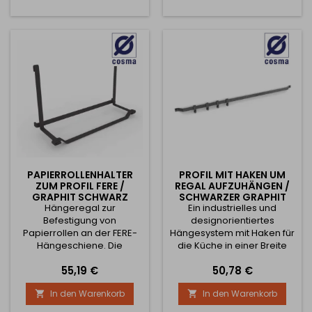
individuellen Beschlägen.
Die moderne
anthrazitfarbene
Oberfläche mit einem
außergewöhnlichen Design
macht nicht nur in der
Küche Eindruck. Zum
Lieferumfang gehören...
PAPIERROLLENHALTER
PROFIL MIT HAKEN UM
ZUM PROFIL FERE /
REGAL AUFZUHÄNGEN /
GRAPHIT SCHWARZ
SCHWARZER GRAPHIT
Hängeregal zur
Ein industrielles und
Befestigung von
designorientiertes
Papierrollen an der FERE-
Hängesystem mit Haken für
Hängeschiene. Die
die Küche in einer Breite
Montage ist an jeder
von 600 oder 900 mm, das
Preis
Preis
55,19 €
50,78 €
beliebigen Stelle der
sowohl funktionell als auch
Schiene möglich. Die Länge
einfach zu montieren ist.
In den Warenkorb
In den Warenkorb


der Ablage beträgt 377
Das gesamte System
mm. Die vollständigen
besteht aus einem