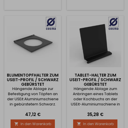
Maße entnehmen Sie bitte
Aluminiumprofil,
den Abbildungen.
Wandklammern und
einzelnen Beschlägen. Das
moderne Graphit-Finish mit
einem außergewöhnlichen
Design macht nicht nur in
der Küche...
BLUMENTOPFHALTER ZUM
TABLET-HALTER ZUM
USEIT-PROFIL / SCHWARZ
USEIT-PROFIL / SCHWARZ
GEBÜRSTET
GEBÜRSTET
Hängende Ablage zur
Hängende Ablage zum
Befestigung von Töpfen an
Anbringen eines Tablets
der USEit Aluminiumschiene
oder Kochbuchs an der
in gebürstetem Schwarz.
USEit-Aluminiumschiene in
Die Montage ist an jeder
gebürstetem Schwarz. Die
Preis
Preis
47,12 €
35,28 €
beliebigen Stelle der
Montage ist an jeder
Schiene möglich. Die Länge
beliebigen Stelle der
In den Warenkorb
In den Warenkorb


der Ablage beträgt 120 mm.
Schiene möglich. Die Länge