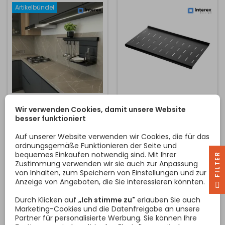
von 157 mm. Er wird einfach
Küchenutensilien oder
Artikelbündel
von unten in das OXXO-
Geschirrtüchern, ein Haken
Profil eingerastet. Das
hat eine Höhe von 70 mm
Regal lässt...
und eine Tiefe...
HÄNGEREGAL-SET OXXO
HÄNGENDE ABLAGE
Wir verwenden Cookies, damit unsere Website
II 600 MM / ANTHRAZIT
OXXO / ANTHRAZIT
besser funktioniert
Das moderne hängende
Ein modernes und
Küchen-Set OXXO II in
designorientiertes
Auf unserer Website verwenden wir Cookies, die für das
eleganter
Aufhängesystem für die
ordnungsgemäße Funktionieren der Seite und
anthrazitfarbener
Küche, das sowohl
bequemes Einkaufen notwendig sind. Mit Ihrer
R
Ausführung ist eine
funktionell als auch einfach
Zustimmung verwenden wir sie auch zur Anpassung
Preis
Preis
105,47 €/Satz
27,11 €
praktische Lösung zur
zu montieren ist. Das
von Inhalten, zum Speichern von Einstellungen und zur
Organisation des
gesamte System besteht
Anzeige von Angeboten, die Sie interessieren könnten.
F
I
L
T
E
In den Warenkorb
In den Warenkorb


Küchenraums. Das
aus einem Aluminiumprofil,
minimalistische Design
Wandklammern und
Durch Klicken auf
„Ich stimme zu"
erlauben Sie auch
passt sowohl in moderne
individuellen Beschlägen.
Marketing-Cookies und die Datenfreigabe an unsere
als auch in industrielle
Das Hängeregal zum
Partner für personalisierte Werbung. Sie können Ihre