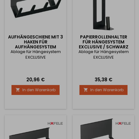
AUFHÄNGESCHIENE MIT 3
PAPIERROLLENHALTER
HAKEN FÜR
FÜR HÄNGESYSTEM
AUFHÄNGESYSTEM
EXCLUSIVE / SCHWARZ
Ablage für Hängesystem
EXCLUSIVE / SCHWARZ
Ablage für Hängesystem
MATT
MATT
EXCLUSIVE
EXCLUSIVE
Preis
Preis
20,96 €
35,38 €
In den Warenkorb
In den Warenkorb

