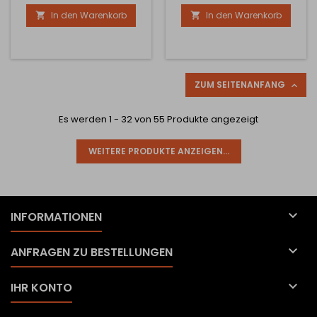
In den Warenkorb
In den Warenkorb


ZUM SEITENANFANG

Es werden 1 - 32 von 55 Produkte angezeigt
WEITERE PRODUKTE ANZEIGEN...

INFORMATIONEN

ANFRAGEN ZU BESTELLUNGEN

IHR KONTO