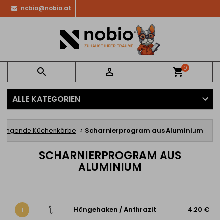
nobio@nobio.at
0


shopping_cart
ALLE KATEGORIEN
Hängende Küchenkörbe
Scharnierprogram aus Aluminium
SCHARNIERPROGRAM AUS
ALUMINIUM
Hängehaken / Anthrazit
4,20 €
1