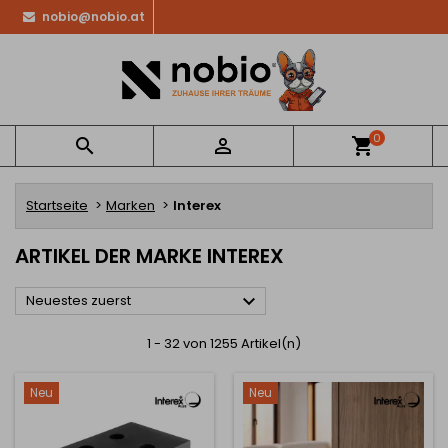
nobio@nobio.at
0


shopping_cart
Startseite
Marken
Interex
ARTIKEL DER MARKE INTEREX

Neuestes zuerst
1 - 32 von 1255 Artikel(n)
Neu
Neu