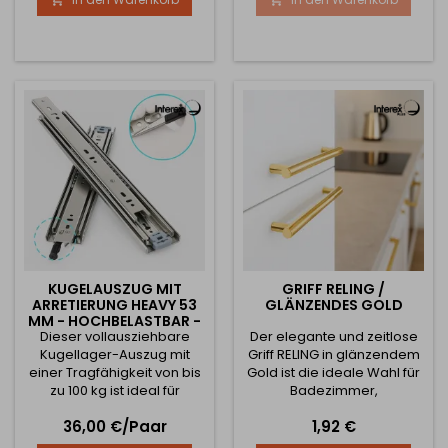
Wasserstrahlrichtung, was
und der kompakten
den Komfort bei
Abmessungen bietet er
alltäglichen Tätigkeiten
einen unauffälligen,
erheblich erhöht –
hygienischen und sicheren
Geschirrspülen, Gemüse
Platz zur Aufbewahrung
abspülen, Spüle reinigen
des Rasierers. Der Halter ist
oder Händewaschen wird
mit einem hochwertigen
viel einfacher und
doppelseitigen Klebeband
bequemer. Die...
ausgestattet,...
KUGELAUSZUG MIT
GRIFF RELING /
ARRETIERUNG HEAVY 53
GLÄNZENDES GOLD
MM - HOCHBELASTBAR -
TRAGFÄHIGKEIT 100 KG
Dieser vollausziehbare
Der elegante und zeitlose
Kugellager-Auszug mit
Griff RELING in glänzendem
einer Tragfähigkeit von bis
Gold ist die ideale Wahl für
zu 100 kg ist ideal für
Badezimmer,
professionelle, industrielle
Ankleidezimmer oder
Preis
Preis
36,00 €/Paar
1,92 €
und spezielle
moderne Küchen. Dank
Anwendungen.Dank der
seiner klassischen Form