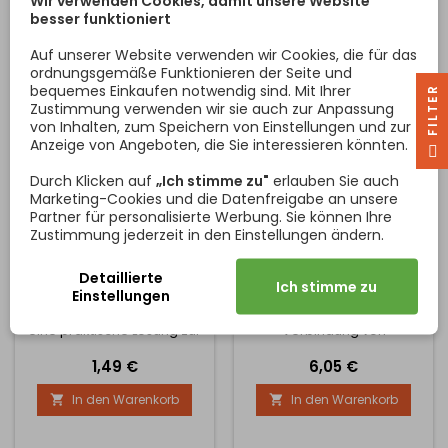
Wir verwenden Cookies, damit unsere Website
Geltung kommen. Die
Sie besteht aus einer ZnAl-
besser funktioniert
Halterung eignet sich für
Legierung, die Festigkeit,
verschiedene Arten von
Widerstandsfähigkeit und
Auf unserer Website verwenden wir Cookies, die für das
Innenräumen – von
eine lange...
ordnungsgemäße Funktionieren der Seite und
Badezimmern...
bequemes Einkaufen notwendig sind. Mit Ihrer
R
Zustimmung verwenden wir sie auch zur Anpassung
von Inhalten, zum Speichern von Einstellungen und zur
Anzeige von Angeboten, die Sie interessieren könnten.
F
I
L
T
E
Durch Klicken auf
„Ich stimme zu"
erlauben Sie auch
Marketing-Cookies und die Datenfreigabe an unsere
Partner für personalisierte Werbung. Sie können Ihre
METALLSCHUBLADENSCHLOSS
UNIVERSELLE
Zustimmung jederzeit in den Einstellungen ändern.
NEO / SCHWARZ
VERBINDUNGSSCHIENE
FÜR ARBEITSPLATTE 38
Das hochwertige NEO
Die praktische universelle
MM FÜR GERADE ABS-
Detaillierte
Ich stimme zu
KANTE / ALUMINIUM
Schubladenschloss in
Verbindungsleiste aus
Einstellungen
schwarzer Ausführung ist
Aluminium ist für die
eine praktische Lösung zur
Verbindung von
Sicherung von Schubladen,
Arbeitsplatten in der Küche
Preis
Preis
1,49 €
6,05 €
Schränken oder
bestimmt. Sie ermöglicht
Bürokontainern. Dank des
eine feste, ästhetische und
In den Warenkorb
In den Warenkorb


robusten Zylindereinsatzes
funktionale Verbindung von
bietet es eine zuverlässige
zwei Platten entweder in
Verriegelung und eine
einer Ebene oder im