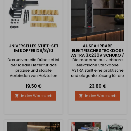
UNIVERSELLES STIFT-SET
AUSFAHRBARE
IM KOFFER D6/8/10
ELEKTRISCHE STECKDOSE
ASTRA 3X230V SCHUKO /
Das universelle Dübelset ist
Die moderne ausziehbare
ALUMINIUM
der ideale Helfer für das
elektrische Steckdose
präzise und stabile
ASTRA stellt eine praktische
Verbinden von Holzteilen
und elegante Lösung für die
mit Dübeln. Es erleichtert
Stromversorgung von
Preis
Preis
19,50 €
23,80 €
die Herstellung neuer
Küchenarbeitsplatten,
Möbel sowie die Reparatur
Schreibtischen oder
In den Warenkorb
In den Warenkorb


bestehender
Büroräumen dar. Nach
Verbindungen und sorgt für
dem Drücken bleibt sie
eine genaue Zentrierung
dezent in der Arbeitsplatte
der Bohrungen und ein
verborgen und kann bei
professionelles Ergebnis
Bedarf einfach
ohne langwieriges
herausgezogen werden.
Ausmessen. Das Set enthält
Die schwarze Ausführung