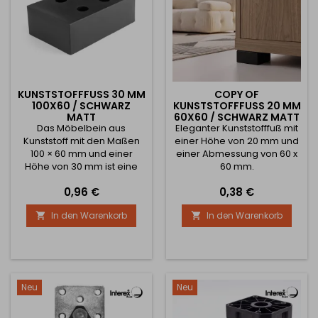
KUNSTSTOFFFUSS 30 MM 1
COPY OF
00X60 / SCHWARZ M
KUNSTSTOFFFUSS 20 MM 6
ATT
0X60 / SCHWARZ MATT
Das Möbelbein aus
Eleganter Kunststofffuß mit
Kunststoff mit den Maßen
einer Höhe von 20 mm und
100 × 60 mm und einer
einer Abmessung von 60 x
Höhe von 30 mm ist eine
60 mm.
praktische Lösung zur
Befestigungsschrauben
Preis
Preis
0,96 €
0,38 €
Erhöhung, zum Schutz und
nicht enthalten.
zur Stabilisierung von
Hochwertige Verarbeitung
In den Warenkorb
In den Warenkorb


Möbeln. Dank des
Hohe Festigkeit und
einfachen rechteckigen
Belastbarkeit Geringes
Designs eignet es sich für
Gewicht
eine Vielzahl von
Feuchtigkeitsresistent
Möbelanwendungen und
fügt sich unauffällig sowohl
Neu
Neu
in moderne als auch
klassische Innenräume ein.