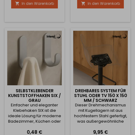
In den Warenkorb
In den Warenkorb


robusten Konstruktion, dem
und luxuriösen Ausführung
präzisen
ergänzt er jedes Interieur
Kugelmechanismus und
perfekt und verleiht ihm
der Sicherheitsarretierung
einen stilvollen Look.
bietet er
Hauptvorteile: ✨ Elegantes
außergewöhnliche
Design – die glänzende
Stabilität, Zuverlässigkeit
Goldoberfläche wirkt
und komfortable
luxuriös und...
Bedienung auch bei hoher
Belastung. Der...
SELBSTKLEBENDER
DREHBARES SYSTEM FÜR
KUNSTSTOFFHAKEN SIX /
STUHL ODER TV 150 X 150
GRAU
MM / SCHWARZ
Einfacher und eleganter
Dieser Drehmechanismus
Klebehaken SIX ist die
mit Kugellagern ist aus
ideale Lösung für moderne
hochfestem Stahl gefertigt,
Badezimmer, Küchen oder
was außergewöhnliche
Flure. Dank des
Widerstandsfähigkeit und
Preis
Preis
0,48 €
9,95 €
minimalistischen Designs
eine lange Lebensdauer