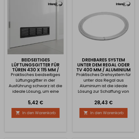
unangenehmen Stößen
anspruchsvollsten Arbeiten.
oder Verletzungen zu
1. Tragkraft bis zu 200 kg –...
schützen. Dank des...
BEIDSEITIGES
DREHBARES SYSTEM
LÜFTUNGSGITTER FÜR
UNTER DEM REGAL ODER
TÜREN 430 X 115 MM /
TV 400 MM / ALUMINIUM
Praktisches beidseitiges
SCHWARZ
Praktisches Drehsystem für
Lüftungsgitter in der
unter das Regal aus
Ausführung schwarz ist die
Aluminium ist die ideale
ideale Lösung, um eine
Lösung zur Schaffung von
richtige Luftzirkulation im
Drehflächen im Haushalt
Preis
Preis
5,42 €
28,43 €
Innenraum zu
sowie in gewerblichen
gewährleisten. Besonders
Räumen. Dank
In den Warenkorb
In den Warenkorb


geeignet für
hochwertiger Kugellager
Badezimmertüren, WCs,
sorgt es für sanftes und
Technikräume oder
leises Drehen, was es
Schränke, wo eine
prädestiniert für den Einsatz
Belüftung erforderlich ist.
beispielsweise unter dem