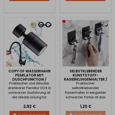
und bietet einen
wollen. Der versteckte,
funktionalen Platz zum
ausziehbare Organizer
Aufhängen von
schafft zusätzlichen
Handtüchern, Bademänteln
Stauraum genau dort, wo
oder Accessoires. Der
Sie ihn brauchen –
Haken wird einfach mit
griffbereit, aber außerhalb
Kleber oder
Ihres Arbeitsbereichs. Die...
doppelseitigem...
COPY OF WASSERHAHN
SELBSTKLEBENDER
PEARLATOR MIT
KUNSTSTOFF-
DUSCHFUNKTION /
RASIERKLINGENHALTER /
Praktischer und stilvoller
SCHWARZ
Praktischer
SCHWARZ
drehbarer Perlator DOX in
selbstklebender
schwarzer Ausführung ist
Rasierhalter in eleganter
die ideale Lösung für
schwarzer Farbe ist das
Küchen und Badezimmer.
ideale Accessoire für jedes
Preis
Preis
2,92 €
1,20 €
Er ermöglicht die
Badezimmer. Dank des
Einstellung der
minimalistischen Designs
In den Warenkorb
In den Warenkorb

