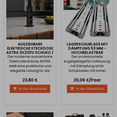
alles, was Sie für die...
verleiht der Steckdose ein
modernes...
AUSZIEHBARE
LAGERSCHUBLADE MIT
ELEKTRISCHE STECKDOSE
DÄMPFUNG 53 MM -
ASTRA 3X230V SCHUKO /
HOCHBELASTBAR
Die moderne ausziehbare
SCHWARZ
Der professionelle
Elektrosteckdose ASTRA
kugelgelagerte Vollauszug
stellt eine praktische und
mit Dämpfung ist für
elegante Lösung für die
Schubladen mit hoher
Stromversorgung von
Belastung oder großer
Preis
Preis
23,80 €
20,09 €/Paar
Küchenarbeitsplatten,
Länge konzipiert. Er ist die
Schreibtischen oder
ideale Lösung für
In den Warenkorb
In den Warenkorb


Büroräumen dar. Nach
Werkstätten, Lager,
dem Drücken bleibt sie
Technikräume,
dezent in der Arbeitsplatte
Industrieschränke sowie
verborgen und kann bei
Spezialprojekte, bei denen
Bedarf einfach
maximale Festigkeit,
herausgezogen werden.
Zuverlässigkeit und leises