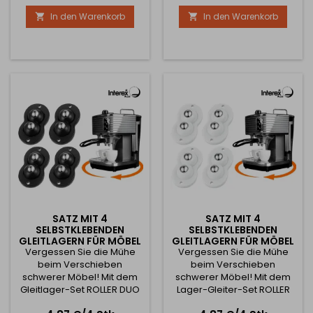
und der hochwertigen
auch bei intensiver Nutzung
In den Warenkorb
In den Warenkorb


Verarbeitung lässt er sich
garantiert. Er ermöglicht ein
leicht mit verschiedenen
sanftes und leises Drehen
Einrichtungsstilen
um 360°, ohne jegliches
kombinieren. Hauptvorteile:
Ruckeln oder Spiel.
🔩 Einfache Installation –
Universelle
einfach die Schutzfolie
Einsatzmöglichkeiten Der
abziehen und den Haken
Mechanismus ist ideal für
auf eine saubere,...
ein breites...
SATZ MIT 4
SATZ MIT 4
SELBSTKLEBENDEN
SELBSTKLEBENDEN
GLEITLAGERN FÜR MÖBEL
GLEITLAGERN FÜR MÖBEL
ROLLER DUO / SCHWARZ
Vergessen Sie die Mühe
Vergessen Sie die Mühe
ROLLER DUO / WEISS
beim Verschieben
beim Verschieben
schwerer Möbel! Mit dem
schwerer Möbel! Mit dem
Gleitlager-Set ROLLER DUO
Lager-Gleiter-Set ROLLER
wird jedes Umstellen zum
DUO wird jedes Verrücken