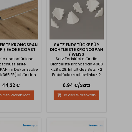
modernes,...
EISTE KRONOSPAN
SATZ ENDSTÜCKE FÜR
FP / EVOKE COAST
DICHTLEISTE KRONOSPAN
/ WEISS
nte und natürliche
Satz Endstücke für die
bschlussleiste
Dichtleiste Kronospan 4000
AN im Dekor Evoke
x 28 x 28. Inhalt des Sets: • 2
K365 FP) ist für den
Endstücke rechts-links • 2
essionellen und
Innenecken 90° • 1
Preis
Preis
44,22 €
6,94 €/Satz
schen Abschluss von
Außenecke 90° • 1
latten bestimmt. Die
Innenecke 135°
In den Warenkorb
In den Warenkorb

iste dichtet die
indung zwischen
tsplatte und Wand
erlässig ab und
ert so wirksam das
gen von Wasser und
utz. Gleichzeitig