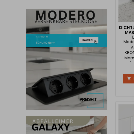
DICHT
MAR
Mode
A
KRO
Marm
(K
pro
präzi

Arbeits
Le
Verb
Arbei
zuv
verhin
Eindri
Schm
verleih