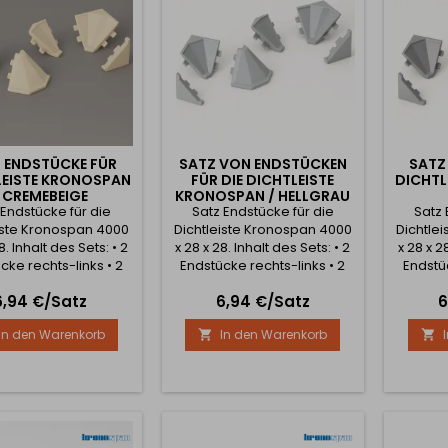
ht sie der Küche ein
Schmutz. Gleichzeitig
verleiht
luxuriöses,...
verleiht sie der Küche ein...
 ENDSTÜCKE FÜR
SATZ VON ENDSTÜCKEN
SATZ
LEISTE KRONOSPAN
FÜR DIE DICHTLEISTE
DICHTL
/ CREMEBEIGE
KRONOSPAN / HELLGRAU
 Endstücke für die
Satz Endstücke für die
Satz 
iste Kronospan 4000
Dichtleiste Kronospan 4000
Dichtle
8. Inhalt des Sets: • 2
x 28 x 28. Inhalt des Sets: • 2
x 28 x 2
cke rechts-links • 2
Endstücke rechts-links • 2
Endstüc
nenecken 90° • 1
Innenecken 90° • 1
Inn
reis
Preis
P
6,94 €/Satz
6,94 €/Satz
6
ßenecke 90° • 1
Außenecke 90° • 1
Auß
nnenecke 135°
Innenecke 135°
I
In den Warenkorb
In den Warenkorb

