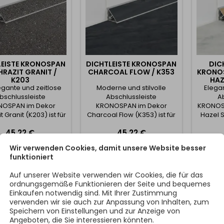
LEISTE KRONOSPAN
DICHTLEISTE KRONOSPAN
DIC
RAZIT GRANIT /
CHARCOAL FLOW / K353
KRONOS
K203
HAZ
egante und zeitlose
Moderne und stilvolle
Elega
bschlussleiste
Abschlussleiste
A
NOSPAN im Dekor
KRONOSPAN im Dekor
KRONOSP
t Granit (K203) ist für
Charcoal Flow (K353) ist für
Hazel S
rofessionellen und
den professionellen und
für den
Preis
Preis
45,22 €
45,22 €
sen Abschluss von
präzisen Abschluss von
präzi
platten bestimmt. Die
Arbeitsplatten bestimmt. Die
Arbeitsp
Wir verwenden Cookies, damit unsere Website besser
In den Warenkorb
In den Warenkorb


iste dichtet die
Leiste dichtet die
Le
funktioniert
indung zwischen
Verbindung zwischen
Verb
tsplatte und Wand
Arbeitsplatte und Wand
Arbei
Auf unserer Website verwenden wir Cookies, die für das
erlässig ab und
zuverlässig ab und
zuv
ordnungsgemäße Funktionieren der Seite und bequemes
dert so wirksam das
verhindert so wirksam das
verhind
Einkaufen notwendig sind. Mit Ihrer Zustimmung
ngen von Wasser und
Eindringen von Wasser und
Eindrin
verwenden wir sie auch zur Anpassung von Inhalten, zum
utz. Gleichzeitig
Schmutz. Gleichzeitig
Schm
Speichern von Einstellungen und zur Anzeige von
t sie der Küche ein...
verleiht sie der Küche ein...
verleiht
Angeboten, die Sie interessieren könnten.