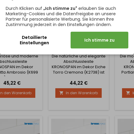
Durch Klicken auf
„Ich stimme zu"
erlauben Sie auch
Marketing-Cookies und die Datenfreigabe an unsere
Partner für personalisierte Werbung. Sie können Ihre
Zustimmung jederzeit in den Einstellungen ändern.
Detaillierte
Ich stimme zu
LEISTE KRONOSPAN
DICHTLEISTE KRONOSPAN
DICHTL
Einstellungen
ATTA AMBROSIO /
K2738 / EICHE TORRO
PORT
K699 PN
CREMONA
xuriöse und moderne
Die natürliche und elegante
Die mo
bschlussleiste
Abschlussleiste
A
NOSPAN im Dekor
KRONOSPAN im Dekor Eiche
KRON
tta Ambrosio (K699
Torro Cremona (K2738) ist
Portla
PN) ist für den
für einen präzisen und
den pr
Preis
Preis
45,22 €
44,22 €
fessionellen und
professionellen Abschluss
präzi
sen Abschluss von
von Arbeitsplatten
Arbeitsp
In den Warenkorb
In den Warenkorb


platten bestimmt. Die
bestimmt. Die Leiste dichtet
Le
iste dichtet die
die Verbindung zwischen
Verb
indung zwischen
Arbeitsplatte und Wand
Arbei
tsplatte und Wand
zuverlässig ab und
zuv
erlässig ab und
verhindert so wirksam das
verhind
dert so wirksam das
Eindringen von Wasser und
Eindrin
ngen von Wasser und
Schmutz. Gleichzeitig
Schm
utz. Gleichzeitig
verleiht sie der Küche...
verleih