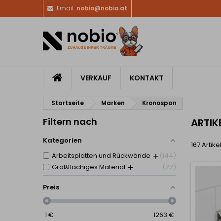
Email:
nobio@nobio.at
VERKAUF
KONTAKT
Startseite
Marken
Kronospan
Filtern nach
ARTIK
Kategorien
167 Artik
Arbeitsplatten und Rückwände
144
Großflächiges Material
22
Preis
1
€
1263
€