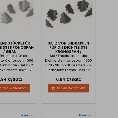
 sie der Küche ein...
 ENDSTÜCKE FÜR
SATZ VON ENDKAPPEN
EISTE KRONOSPAN
FÜR DIE DICHTLEISTE
/ GRAU
KRONOSPAN /
Endstücke für die
Satz Endstücke für die
DUNKELGRAU
iste Kronospan 4000
Dichtleiste Kronospan 4000
8. Inhalt des Sets: • 2
x 28 x 28. Inhalt des Sets: • 2
ke rechts-links • 2
Endstücke rechts-links • 2
enecken 90° • 1
Innenecken 90° • 1
reis
Preis
,94 €/Satz
6,94 €/Satz
enecke 90° • 1
Außenecke 90° • 1
nnenecke 135°
Innenecke 135°
In den Warenkorb
In den Warenkorb
