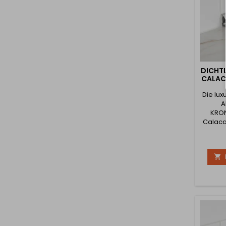
DICHT
CALAC
Die lu
A
KRO
Calaca
pro
präzi

Arbeits
Le
Verb
Arbei
zuv
verhin
Eindri
Schm