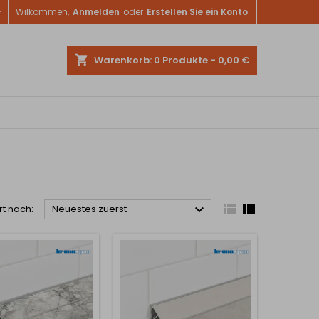

Wilkommen,
Anmelden
oder
Erstellen Sie ein Konto
shopping_cart
Warenkorb:
0
Produkte - 0,00 €



rt nach:
Neuestes zuerst