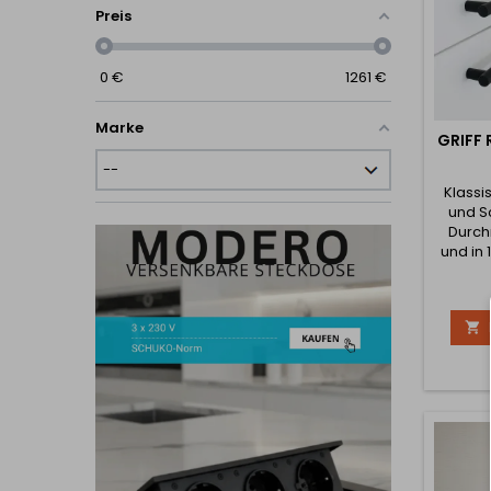
Preis
0
€
1261
€
Marke
GRIFF 
Klassi
und S
Durch
und in 
Die Hö
