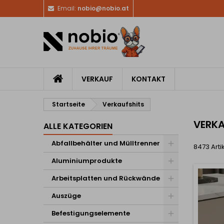
Email:
nobio@nobio.at
VERKAUF
KONTAKT
Startseite
Verkaufshits
VERKA
ALLE KATEGORIEN
Abfallbehälter und Mülltrenner
8473 Arti
Aluminiumprodukte
Arbeitsplatten und Rückwände
Auszüge
Befestigungselemente