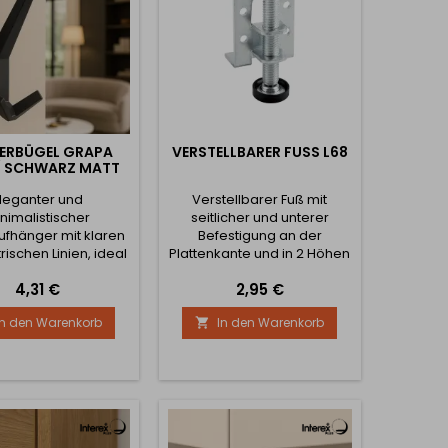
Hochwertiges...
DERBÜGEL GRAPA
VERSTELLBARER FUSS L68
/ SCHWARZ MATT
leganter und
Verstellbarer Fuß mit
nimalistischer
seitlicher und unterer
fhänger mit klaren
Befestigung an der
ischen Linien, ideal
Plattenkante und in 2 Höhen
 Aufhängen von
erhältlich.
Preis
Preis
4,31 €
2,95 €
teln, Taschen,
dtüchern oder
In den Warenkorb
In den Warenkorb

oires. Dank seines
en Looks und der
ochwertigen
berfläche eignet er
r Flure, Bäder, Büros
 Hotelinterieurs.
enschaften: ✅ 3