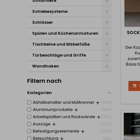
Scharniere
Schiebesysteme
Schlösser
SOCKE
Spülen und Küchenarmaturen
Tischbeine und Möbelfüße
Der Kü
Ku
Türbeschläge und Griffe
zuverl
Basis 
Wandhaken
Er ist 
einfa
Filtern nach
ermögli

Boden
Kategorien
garantie
Abfallbehälter und Mülltrenner
146
hoh
Verfüg
Aluminiumprodukte
160
120 mm
Arbeitsplatten und Rückwände
767
biet
Auszüge
274
Befestigungselemente
299
Beleuchtung
80