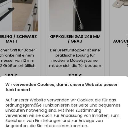
RELING / SCHWARZ
KIPPKOLBEN GAS 248 MM
MATT
/ GRAU
AUFSCH
scher Griff für Bäder
Der Drehtürstopper ist eine
chränke mit einem
praktische Lösung für
messer von 12 mm
moderne Möbelsysteme,
12 Größen erhältlich.
mit der sich die Tür bequem
he des Griffs ist 32
und vollständig nach oben
Preis
Preis
1,92 €
3,29 €
mm.
öffnen lässt. Dank des
automatischen
Wir verwenden Cookies, damit unsere Website besser
In den Warenkorb
In den Warenkorb


Mechanismus schwingt die
funktioniert
Tür beim Loslassen
selbstständig und sanft in
Auf unserer Website verwenden wir Cookies, die für das
die vollständig geöffnete
ordnungsgemäße Funktionieren der Seite und bequemes
Position aus. 📏 Technische
Einkaufen notwendig sind. Mit Ihrer Zustimmung
Parameter: Gesamtlänge
verwenden wir sie auch zur Anpassung von Inhalten, zum
des Kolbens: 248 mm Art
Speichern von Einstellungen und zur Anzeige von
des Mechanismus:...
Angeboten, die Sie interessieren könnten.