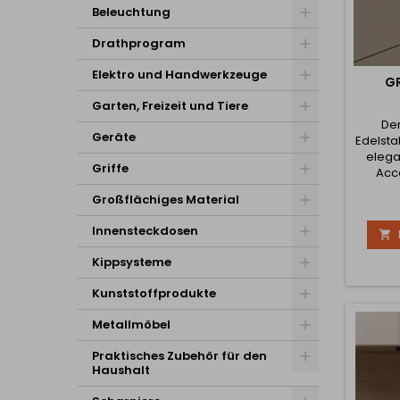
Beleuchtung
Drathprogram
Elektro und Handwerkzeuge
GR
Garten, Freizeit und Tiere
Der
Geräte
Edelsta
elega
Griffe
Acc
hervor
Großflächiges Material
min
tech
Innensteckdosen

Innenr
leicht
Kippsysteme
wirkt 
und so
Kunststoffprodukte
einen 
hohe
Metallmöbel
täglic
Praktisches Zubehör für den
Haushalt