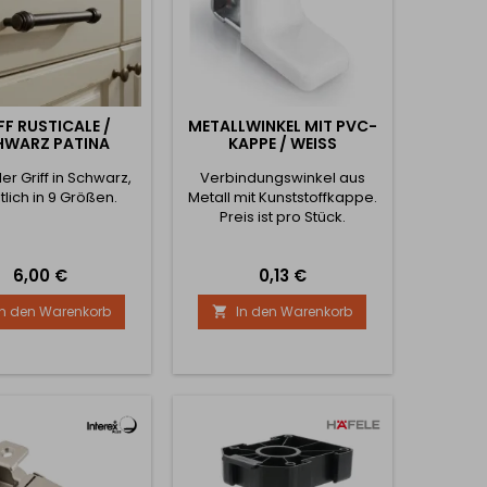
FF RUSTICALE /
METALLWINKEL MIT PVC-
HWARZ PATINA
KAPPE / WEISS
ler Griff in Schwarz,
Verbindungswinkel aus
tlich in 9 Größen.
Metall mit Kunststoffkappe.
Preis ist pro Stück.
Preis
Preis
6,00 €
0,13 €
In den Warenkorb
In den Warenkorb
