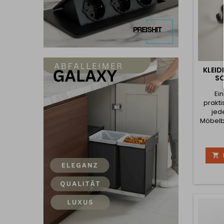
KLEID
S
Ei
prakti
jed
Möbelbü
zuver
Aufhä
Ac

Küchenz
und ze
sowohl 
in k
Haupt
Mon
Anb
Vorder