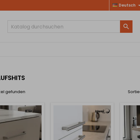
Deutsch

UFSHITS
kel gefunden
Sortie