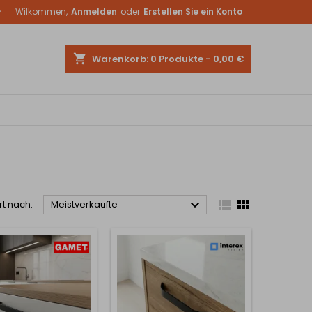

Wilkommen,
Anmelden
oder
Erstellen Sie ein Konto
shopping_cart
Warenkorb:
0
Produkte - 0,00 €



rt nach:
Meistverkaufte