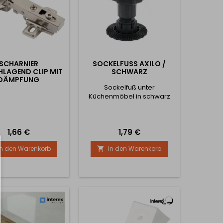
SCHARNIER
SOCKELFUSS AXILO / S
LAGEND CLIP MIT
CHWARZ
DÄMPFUNG
Sockelfuß unter
Küchenmöbel in schwarz
Preis
Preis
1,66 €
1,79 €
In den Warenkorb
In den Warenkorb
