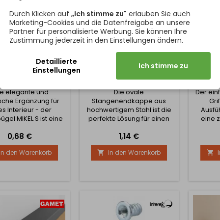
Durch Klicken auf
„Ich stimme zu"
erlauben Sie auch
Marketing-Cookies und die Datenfreigabe an unsere
Partner für personalisierte Werbung. Sie können Ihre
Zustimmung jederzeit in den Einstellungen ändern.
Detaillierte
Ich stimme zu
ERBÜGEL MIKEL S /
ENDSTÜCK FÜR
HAND
Einstellungen
CHWARZ MATT
KLEIDERSTANGE - OVAL /
MATT SCHWARZ
ne elegante und
Die ovale
Der ein
sche Ergänzung für
Stangenendkappe aus
Gri
es Interieur - der
hochwertigem Stahl ist die
Ausfüh
gel MIKEL S ist eine
perfekte Lösung für einen
eine z
lässige Lösung zum
eleganten und funktionalen
moder
Preis
Preis
0,68 €
1,14 €
ngen von Kleidung,
Abschluss von Stangen.
Innenr
cessoires oder
Dieses Produkt ist für 30 x 15
und ein
In den Warenkorb
In den Warenkorb


ubehör. Sein klares
mm Stangen konzipiert und
Form 
itloses Design passt
bietet nicht nur ein
beque
in moderne als auch
ästhetisches Aussehen,
univers
lassische Räume.
sondern auch eine
sowohl 
merkmale: Vordere
hervorragende Stabilität
Garde
tage - einfache
und Haltbarkeit.
Bü
ringung von der
Hauptmerkmale des
Edelst
seite der Wand oder
Produkts: Hergestellt aus