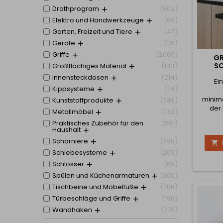
Drathprogram
503
Elektro und Handwerkzeuge
96
Garten, Freizeit und Tiere
47
Geräte
25
Griffe
2060
GR
S
Großflächiges Material
143
Innensteckdosen
214
Ein
Kippsysteme
74
minima
Kunststoffprodukte
749
der
Metallmöbel
133
elegan
Praktisches Zubehör für den
581
Ausse
Haushalt
seiner
Scharniere
298

de
Schiebesysteme
259
Stahlve
si
Schlösser
69
Innenr
Spülen und Küchenarmaturen
206
Büros.
Tischbeine und Möbelfüße
786
mm Bre
Befes
Türbeschläge und Griffe
196
Verfüg
Wandhaken
775