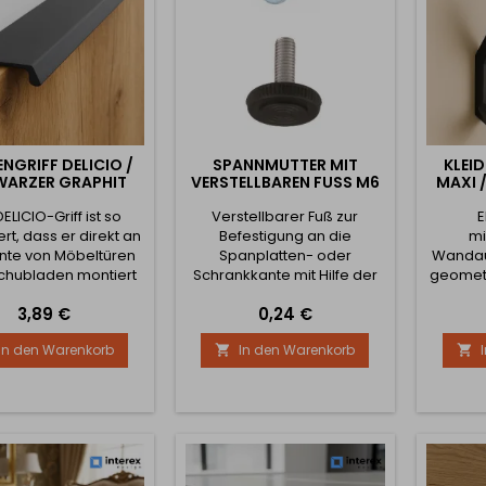
des...
hochwertigem...
NGRIFF DELICIO /
SPANNMUTTER MIT
KLEI
ARZER GRAPHIT
VERSTELLBAREN FUSS M6
MAXI 
ELICIO-Griff ist so
Verstellbarer Fuß zur
E
ert, dass er direkt an
Befestigung an die
mi
nte von Möbeltüren
Spanplatten- oder
Wandau
chubladen montiert
Schrankkante mit Hilfe der
geometr
 kann. So entsteht
M6-Klemmutter
zum
Preis
Preis
3,89 €
0,24 €
n sauberes und
Män
nimalistisches
Han
In den Warenkorb
In den Warenkorb


einungsbild, ohne
Access
eine herkömmliche
modern
g in der Oberfläche
h
rderlich ist. Seine
Metallo
anke und dennoch
sich fü
e Metallkonstruktion
oder
ht ihn praktisch,
Eig