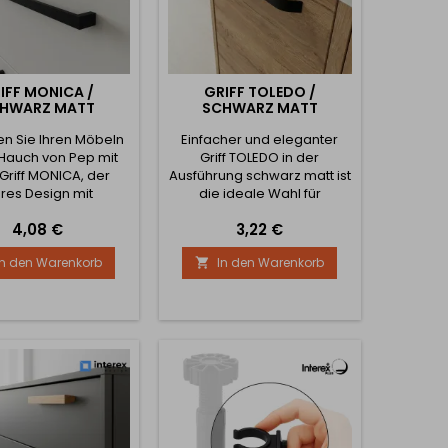
IFF MONICA /
GRIFF TOLEDO /
HWARZ MATT
SCHWARZ MATT
en Sie Ihren Möbeln
Einfacher und eleganter
Hauch von Pep mit
Griff TOLEDO in der
riff MONICA, der
Ausführung schwarz matt ist
ares Design mit
die ideale Wahl für
hochwertiger
moderne und industrielle
Preis
Preis
4,08 €
3,22 €
kskunst verbindet.
Innenräume. Das
ank seiner 4
minimalistische Design mit
In den Warenkorb
In den Warenkorb

hiedenen Längen
klaren Linien verleiht den
t er perfekt auf
Möbeln ein zeitloses
schränke, Schränke
Aussehen und sorgt
chubladen. Seine
gleichzeitig für einen
ten Abmessungen -
bequemen Griff. Der Griff ist
 breit und 26 mm
in mehreren Größen
 - machen ihn zu
erhältlich, sodass Sie ihn
m stilvollen und
einfach mit Schubladen
eich funktionalen
und...
ccessoire.➡️...