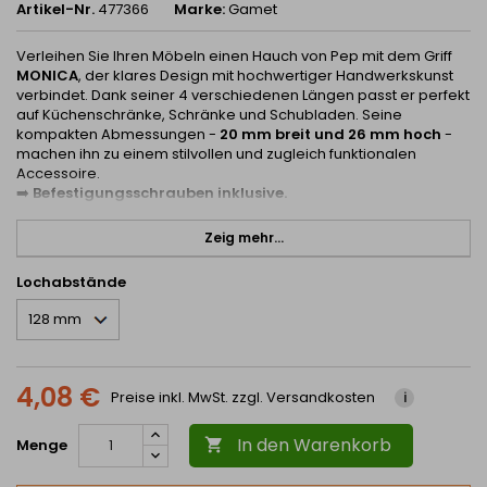
Artikel-Nr.
477366
Marke:
Gamet
Verleihen Sie Ihren Möbeln einen Hauch von Pep mit dem Griff
MONICA
, der klares Design mit hochwertiger Handwerkskunst
verbindet. Dank seiner 4 verschiedenen Längen passt er perfekt
auf Küchenschränke, Schränke und Schubladen. Seine
kompakten Abmessungen -
20 mm breit und 26 mm hoch
-
machen ihn zu einem stilvollen und zugleich funktionalen
Accessoire.
➡️
Befestigungsschrauben inklusive.
✔️ Geeignet sowohl für moderne als auch für zeitlose
Zeig mehr...
Inneneinrichtungen
✔️ Minimalistische Form für einen klaren Design-Look
✔️ Hochwertiges Material mit langer Lebensdauer
Lochabstände
Wählen Sie aus einer Reihe von Größen und verleihen Sie Ihren
Möbeln Charakter.
4,08 €
Preise inkl. MwSt. zzgl. Versandkosten
i
In den Warenkorb
Menge
