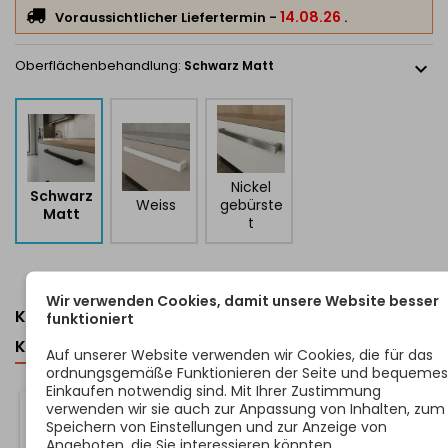
14.08.26
Voraussichtlicher Liefertermin
-
.
Oberflächenbehandlung:
Schwarz Matt
expand_more
Nickel
Schwarz
Weiss
gebürste
Matt
t
Wir verwenden Cookies, damit unsere Website besser
KUNDEN, DIE DIESEN ARTIKEL GEKAUFT HABEN,
funktioniert
KAUFTEN AUCH ...
Auf unserer Website verwenden wir Cookies, die für das
ordnungsgemäße Funktionieren der Seite und bequemes
<
>
Einkaufen notwendig sind. Mit Ihrer Zustimmung
verwenden wir sie auch zur Anpassung von Inhalten, zum
Speichern von Einstellungen und zur Anzeige von
Angeboten, die Sie interessieren könnten.