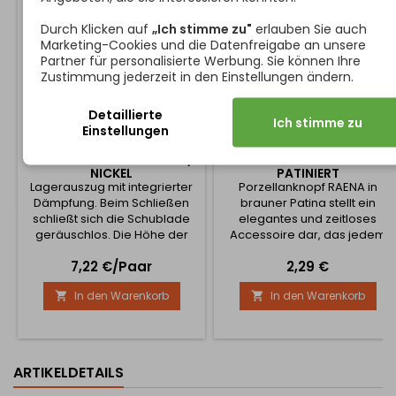
Durch Klicken auf
„Ich stimme zu"
erlauben Sie auch
Marketing-Cookies und die Datenfreigabe an unsere
Partner für personalisierte Werbung. Sie können Ihre
Zustimmung jederzeit in den Einstellungen ändern.
Detaillierte
Ich stimme zu
Einstellungen
LAGERVERLÄNGERUNG MIT
RAENA KNOPFGRIFF /
DÄMPFUNG EURO 45 MM /
PORZELLAN - BRAUN
NICKEL
PATINIERT
Lagerauszug mit integrierter
Porzellanknopf RAENA in
Dämpfung. Beim Schließen
brauner Patina stellt ein
schließt sich die Schublade
elegantes und zeitloses
geräuschlos. Die Höhe der
Accessoire dar, das jedem
Schublade beträgt 45 mm.
Möbelstück Wärme,
Preis
Preis
7,22 €/Paar
2,29 €
Die Tragfähigkeit beträgt 35
Charakter und einen Hauch
kg. Preis ist pro Paar pro
von Vintage verleiht. Die
In den Warenkorb
In den Warenkorb


Schublade
Kombination aus
cremefarbenem Porzellan
und Metalldetails in dunkler
Patina wirkt natürlich,
gemütlich und äußerst
ARTIKELDETAILS
ästhetisch.
Haupteigenschaften Material: