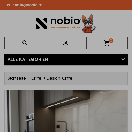
nobio@nobio.at
0


shopping_cart
ALLE KATEGORIEN
Startseite
Griffe
Design-Griffe