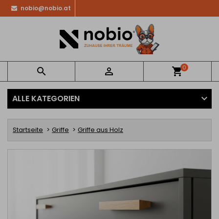
nobio@nobio.at
0


shopping_cart
ALLE KATEGORIEN
Startseite
Griffe
Griffe aus Holz