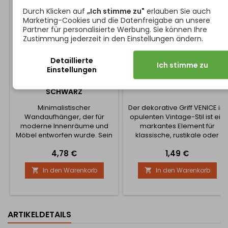
Durch Klicken auf
„Ich stimme zu"
erlauben Sie auch
Marketing-Cookies und die Datenfreigabe an unsere
Partner für personalisierte Werbung. Sie können Ihre
Zustimmung jederzeit in den Einstellungen ändern.
Detaillierte
Ich stimme zu
Einstellungen
AUFHÄNGER TEAR /
KNOPF VENEDIG / ALTGOLD
SCHWARZ
Minimalistischer
Der dekorative Griff VENICE im
Wandaufhänger, der für
opulenten Vintage-Stil ist ein
moderne Innenräume und
markantes Element für
Möbel entworfen wurde. Sein
klassische, rustikale oder
klares Aussehen ohne
romantisch gestaltete Möbel.
Preis
Preis
4,78 €
1,49 €
sichtbare Schrauben macht
Die Kombination aus einer
ihn zu einer eleganten und
verzierten Unterlegscheibe
In den Warenkorb
In den Warenkorb


praktischen Lösung für Flure,
und einem detailreich
Bäder, Schlafzimmer oder
gearbeiteten runden Knopf
Büroräume. ⭐
sorgt für ein elegantes und
Hauptmerkmale: ✅
luxuriöses Erscheinungsbild.
Versteckte Montage - der
Die Ausführung in Altgold mit
ARTIKELDETAILS
Aufhänger gleitet auf ein
feiner Patina...
Montagepad, das Sie