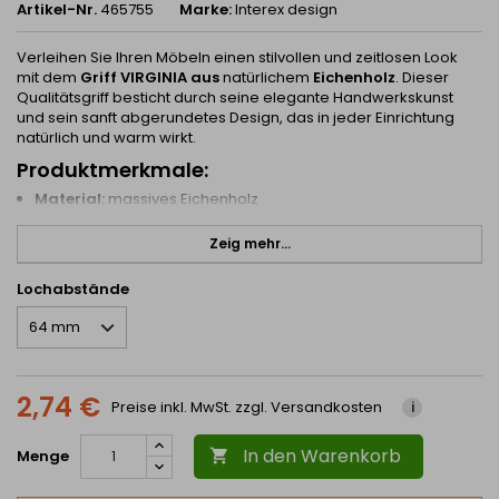
Artikel-Nr.
465755
Marke:
Interex design
Verleihen Sie Ihren Möbeln einen stilvollen und zeitlosen Look
mit dem
Griff VIRGINIA aus
natürlichem
Eichenholz
. Dieser
Qualitätsgriff besticht durch seine elegante Handwerkskunst
und sein sanft abgerundetes Design, das in jeder Einrichtung
natürlich und warm wirkt.
Produktmerkmale:
Material:
massives Eichenholz
Oberfläche:
Eiche natur - lackiert für zusätzliche Haltbarkeit
Zeig mehr...
Abmessungen:
Lochabstände
Höhe des Griffs:
25 mm
Breite:
19 mm (Oberseite) / 13 mm (Unterseite)
Längen:
in 10 Varianten erhältlich - Lochabstände von
64 mm
bis 1200 mm
2,74 €
Die längeren Varianten sind auch ideal für
Schranktüren
Preise inkl. MwSt. zzgl. Versandkosten
i
oder größere Möbelflächen.
In den Warenkorb
Montage:
Menge

Der Griff ist montagefertig -
Befestigungsschrauben sind im