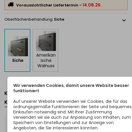
Lieferumfang enthalten
.
14.08.26
Voraussichtlicher Liefertermin
-
.
Dieser Holzgriff ist die perfekte Wahl für alle, die eine
Kombination aus natürlichen Materialien, handwerklicher
Oberflächenbehandlung:
Eiche
expand_more
Qualität und vielseitigem Design suchen. Geeignet für Küchen,
Kommoden, Schränke oder Garderobeneinrichtungen.
Amerikan
Eiche
ische
Walnuss
Wir verwenden Cookies, damit unsere Website besser
funktioniert
KUNDEN, DIE DIESEN ARTIKEL GEKAUFT HABEN,
Auf unserer Website verwenden wir Cookies, die für das
KAUFTEN AUCH ...
ordnungsgemäße Funktionieren der Seite und bequemes
<
>
Einkaufen notwendig sind. Mit Ihrer Zustimmung
verwenden wir sie auch zur Anpassung von Inhalten, zum
Speichern von Einstellungen und zur Anzeige von
Angeboten, die Sie interessieren könnten.