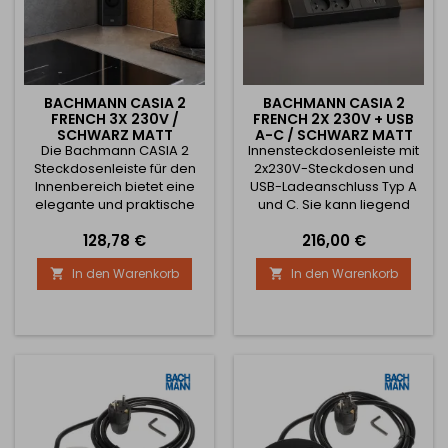
BACHMANN CASIA 2
BACHMANN CASIA 2
FRENCH 3X 230V /
FRENCH 2X 230V + USB
SCHWARZ MATT
A-C / SCHWARZ MATT
Die Bachmann CASIA 2
Innensteckdosenleiste mit
Steckdosenleiste für den
2x230V-Steckdosen und
Innenbereich bietet eine
USB-Ladeanschluss Typ A
elegante und praktische
und C. Sie kann liegend
Stromversorgungslösung
oder stehend in einer Ecke
Preis
Preis
128,78 €
216,00 €
für Küchenzeilen, Büros,
montiert werden. Die
Schreibtische und
Gesamtlänge beträgt nur
In den Warenkorb
In den Warenkorb


Konferenzräume. Das
235 mm. Die
moderne schwarze, matte
Steckdosenbreite beträgt
Design passt in jedes
78 mm. Die Steckdose hat
Interieur und spart dank der
eine sogenannte FRENCH-
Eckmontage Platz auf der
Steckdose, was bedeutet,
Arbeitsfläche. Die Leiste ist
dass sie hauptsächlich für
mit drei elektrischen
den slowakischen,
Steckdosen des...
tschechischen,
französischen und...