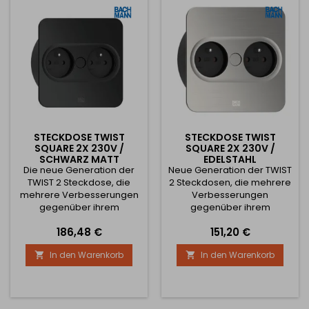
Neues Schubladendesign
Neues Schubladendesign
(jetzt auch in eckiger und
(jetzt auch in eckiger und
runder Ausführung
runder Ausführung
erhältlich) Die obere...
erhältlich) Die obere...
STECKDOSE TWIST
STECKDOSE TWIST
SQUARE 2X 230V /
SQUARE 2X 230V /
SCHWARZ MATT
EDELSTAHL
Die neue Generation der
Neue Generation der TWIST
TWIST 2 Steckdose, die
2 Steckdosen, die mehrere
mehrere Verbesserungen
Verbesserungen
gegenüber ihrem
gegenüber ihrem
Vorgänger bringt. Diese
Vorgänger bringt. Diese
Preis
Preis
186,48 €
151,20 €
Neuerungen sind im
Neuerungen sind im
Wesentlichen:
Wesentlichen:
In den Warenkorb
In den Warenkorb


Automatisches Öffnen der
Automatisches Öffnen der
Schublade beim Drücken
Schublade beim Drücken
des mittleren Knopfes
des mittleren Knopfes
Hochwertige Verarbeitung
Hochwertige Verarbeitung
mit Fingerabdruckschutz
mit Fingerabdruckschutz