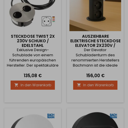
konzipiert.
konzipiert.
STECKDOSE TWIST 2X
AUSZIEHBARE
230V SCHUKO /
ELEKTRISCHE STECKDOSE
EDELSTAHL
ELEVATOR 2X230V /
Exklusive Design-
SCHWARZ MATT
Der Elevator
Schublade von einem
Schubladenturm des
führenden europäischen
renommierten Herstellers
Hersteller. Der spektakuläre
Bachmann ist die ideale
Verschluss der Löcher
Lösung für moderne
Preis
Preis
135,08 €
156,00 €
garantiert ein perfektes
Küchen, Büros oder
Erscheinungsbild bei
Arbeitstische. Er zeichnet
In den Warenkorb
In den Warenkorb


Nichtgebrauch.Geeignet für
sich durch eine kompakte
Küchenschränke auf
Bauweise aus, die eine
Arbeitsplatten. Das
einfache und ästhetische
Montageloch beträgt 105
Integration direkt in die
mm. Die Schublade ist für
Arbeitsfläche ermöglicht.
den deutschen,
Im eingefahrenen Zustand
österreichischen und
ist er nahezu unsichtbar,
ungarischen Markt nach
aber jederzeit
der SCHUKO-Norm
einsatzbereit....