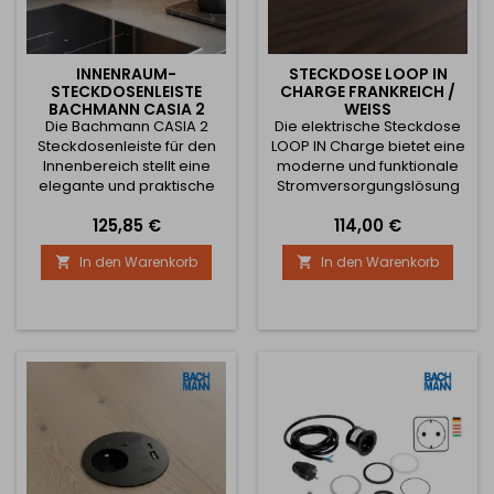
INNENRAUM-
STECKDOSE LOOP IN
STECKDOSENLEISTE
CHARGE FRANKREICH /
BACHMANN CASIA 2
WEISS
Die Bachmann CASIA 2
FRENCH 3X 230V /
Die elektrische Steckdose
ALUMINIUM
Steckdosenleiste für den
LOOP IN Charge bietet eine
Innenbereich stellt eine
moderne und funktionale
elegante und praktische
Stromversorgungslösung
Lösung für die
für Schreibtische, Küchen,
Preis
Preis
125,85 €
114,00 €
Stromversorgung von
Büros oder Einbaumöbel.
Küchenzeilen, Büros,
Sie vereint klares Design,
In den Warenkorb
In den Warenkorb


Schreibtischen und
hohe Leistung und einfache
Konferenzräumen dar. Das
Installation – die ideale
moderne Aluminiumdesign
Wahl für moderne
passt in jedes Interieur und
Innenräume. Die Steckdose
spart dank der
entspricht der
Eckmontage Platz auf der
französischen Norm (Typ
Arbeitsfläche. Die Leiste ist
E), die kompatibel ist mit
mit drei elektrischen
Slowakei,...
Steckdosen des...