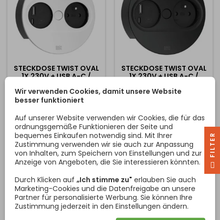
konzipiert.
STECKDOSE TWIST OVAL
STECKDOSE TWIST OVAL
1X 230V + USB A-C /
1X 230V + USB A-C /
WEISS MATT
SCHWARZ MATT
Wir verwenden Cookies, damit unsere Website
Die neue Generation der
Die neue Generation der
besser funktioniert
TWIST 2 Steckdose, die
TWIST 2 Steckdose, die
mehrere Verbesserungen
mehrere Verbesserungen
Auf unserer Website verwenden wir Cookies, die für das
gegenüber ihrem
gegenüber ihrem
ordnungsgemäße Funktionieren der Seite und
Vorgänger bringt. Diese
Vorgänger bringt. Diese
Preis
Preis
bequemes Einkaufen notwendig sind. Mit Ihrer
252,00 €
252,00 €
Neuerungen sind im
Neuerungen sind im
R
Zustimmung verwenden wir sie auch zur Anpassung
Wesentlichen:
Wesentlichen:
In den Warenkorb
In den Warenkorb
von Inhalten, zum Speichern von Einstellungen und zur


Automatisches Öffnen der
Automatisches Öffnen der
Anzeige von Angeboten, die Sie interessieren könnten.
Schublade beim Drücken
Schublade beim Drücken
F
I
L
T
E
des mittleren Knopfes
des mittleren Knopfes
Durch Klicken auf
„Ich stimme zu"
erlauben Sie auch
Hochwertige Verarbeitung
Hochwertige Verarbeitung
Marketing-Cookies und die Datenfreigabe an unsere
mit Fingerabdruckschutz
mit Fingerabdruckschutz
Partner für personalisierte Werbung. Sie können Ihre
Neues Schubladendesign
Neues Schubladendesign
Zustimmung jederzeit in den Einstellungen ändern.
(jetzt auch in eckiger und
(jetzt auch in eckiger und
runder Ausführung
runder Ausführung