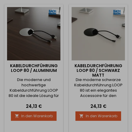
der Oberseite befinden
Kabelführung, wodurch Sie
sich 4 Öffnungen für eine
Ordnung auf dem Tisch
ordentliche Kabelführung,
halten und alle Kabel
dank derer die
elegant durch einen Punkt...
Arbeitsfläche...
KABELDURCHFÜHRUNG
KABELDURCHFÜHRUNG
LOOP 80 / ALUMINIUM
LOOP 80 / SCHWARZ
MATT
Die moderne und
Die moderne schwarze
hochwertige
Kabeldurchführung LOOP
Kabeldurchführung LOOP
80 ist ein elegantes
80 ist die ideale Lösung für
Accessoire für den
die Kabelführung durch
Schreibtisch oder
Preis
Preis
24,13 €
24,13 €
Arbeitsplatten,
Büromöbel. Dank der
Schreibtische, Kommoden
mattschwarzen Farbe wirkt
In den Warenkorb
In den Warenkorb


oder Couchtische. Dank
sie minimalistisch und passt
des eleganten
perfekt zu dunklen Möbeln
Aluminiumdesigns wirkt sie
oder einem industriellen