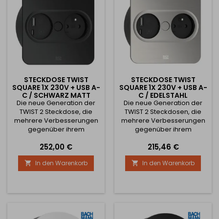
runder Ausführung
runder Ausführung
erhältlich) Die obere...
erhältlich) Die obere...
STECKDOSE TWIST
STECKDOSE TWIST
SQUARE 1X 230V + USB A-
SQUARE 1X 230V + USB A-
C / SCHWARZ MATT
C / EDELSTAHL
Die neue Generation der
Die neue Generation der
TWIST 2 Steckdose, die
TWIST 2 Steckdosen, die
mehrere Verbesserungen
mehrere Verbesserungen
gegenüber ihrem
gegenüber ihrem
Vorgänger bringt. Diese
Vorgänger bringt. Diese
Preis
Preis
252,00 €
215,46 €
Neuerungen sind im
Neuerungen sind im
Wesentlichen:
Wesentlichen:
In den Warenkorb
In den Warenkorb


Automatisches Öffnen der
Automatisches Öffnen der
Schublade beim Drücken
Schublade beim Drücken
des mittleren Knopfes
des mittleren Knopfes
Hochwertige Verarbeitung
Hochwertige Verarbeitung
mit Fingerabdruckschutz
mit Fingerabdruckschutz
Neues Schubladendesign
Neues Schubladendesign
(jetzt auch in eckiger und
(jetzt auch in eckiger und