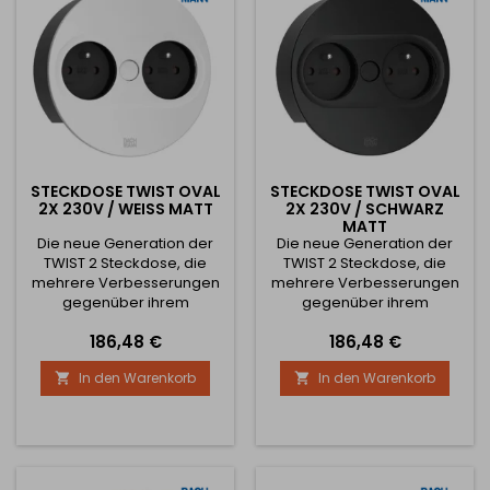
runder Ausführung
runder Ausführung
erhältlich) Die obere...
erhältlich) Die obere...
STECKDOSE TWIST OVAL
STECKDOSE TWIST OVAL
2X 230V / WEISS MATT
2X 230V / SCHWARZ
MATT
Die neue Generation der
Die neue Generation der
TWIST 2 Steckdose, die
TWIST 2 Steckdose, die
mehrere Verbesserungen
mehrere Verbesserungen
gegenüber ihrem
gegenüber ihrem
Vorgänger bringt. Diese
Vorgänger bringt. Diese
Preis
Preis
186,48 €
186,48 €
Neuerungen sind im
Neuerungen sind im
Wesentlichen:
Wesentlichen:
In den Warenkorb
In den Warenkorb


Automatisches Öffnen der
Automatisches Öffnen der
Schublade beim Drücken
Schublade beim Drücken
des mittleren Knopfes
des mittleren Knopfes
Hochwertige Verarbeitung
Hochwertige Verarbeitung
mit Fingerabdruckschutz
mit Fingerabdruckschutz
Neues Schubladendesign
Neues Schubladendesign