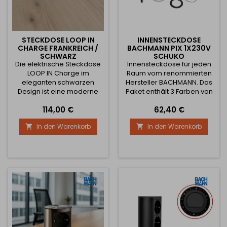
STECKDOSE LOOP IN
INNENSTECKDOSE
CHARGE FRANKREICH /
BACHMANN PIX 1X230V
SCHWARZ
SCHUKO
Die elektrische Steckdose
Innensteckdose für jeden
LOOP IN Charge im
Raum vom renommierten
eleganten schwarzen
Hersteller BACHMANN. Das
Design ist eine moderne
Paket enthält 3 Farben von
Stromversorgungslösung
Abdeckungen nämlich
Preis
Preis
114,00 €
62,40 €
für Schreibtische, Küchen,
Weiß , Schwarz und
Büros oder Einbaumöbel.
Edelstahl. Wenn Sie die
In den Warenkorb
In den Warenkorb


Sie vereint Premium-
Schublade abdecken
Design, hohe Leistung und
möchten, können Sie eine
Praktikabilität – ideal für
Abdeckung kaufen, die sich
moderne und industrielle
elegant zur Seite hin öffnet.
Innenräume. Die Steckdose
Der elektrische Stecker ist
entspricht der
im Paket enthalten.
französischen Norm (Typ
E), die vollständig
kompatibel...