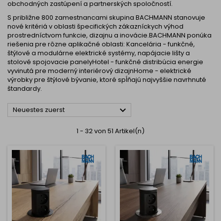
obchodných zastúpení a partnerských spoločností.
S približne 800 zamestnancami skupina BACHMANN stanovuje
nové kritériá v oblasti špecifických zákazníckych výhod
prostredníctvom funkcie, dizajnu a inovácie.BACHMANN ponúka
riešenia pre rôzne aplikačné oblasti: Kancelária - funkčné,
štýlové a modulárne elektrické systémy, napájacie lišty a
stolové spojovacie panelyHotel - funkčné distribúcia energie
vyvinutá pre moderný interiérový dizajnHome - elektrické
výrobky pre štýlové bývanie, ktoré spĺňajú najvyššie navrhnuté
štandardy.

Neuestes zuerst
1 - 32 von 51 Artikel(n)