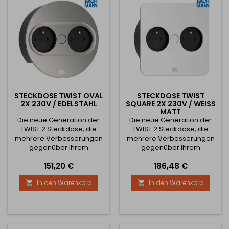
(jetzt auch in eckiger und
(jetzt auch in eckiger und
runder Ausführung
runder Ausführung
erhältlich) Die obere...
erhältlich) Die obere...
STECKDOSE TWIST OVAL
STECKDOSE TWIST
2X 230V / EDELSTAHL
SQUARE 2X 230V / WEISS M
ATT
Die neue Generation der
Die neue Generation der
TWIST 2 Steckdose, die
TWIST 2 Steckdose, die
mehrere Verbesserungen
mehrere Verbesserungen
gegenüber ihrem
gegenüber ihrem
Vorgänger bringt. Diese
Vorgänger bringt. Diese
Preis
Preis
151,20 €
186,48 €
Neuerungen sind im
Neuerungen sind im
Wesentlichen:
Wesentlichen:
In den Warenkorb
In den Warenkorb


Automatisches Öffnen der
Automatische Öffnung der
Schublade beim Drücken
Schublade bei Betätigung
des mittleren Knopfes
des mittleren Knopfes
Hochwertige Verarbeitung
Hochwertige Verarbeitung
mit Fingerabdruckschutz
mit Fingerabdruckschutz