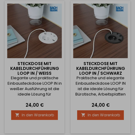
Neues Schubladendesign
Neues Schubladendesign
(jetzt auch in eckiger und
(jetzt auch in eckiger und
runder Ausführung
runder Ausführung
erhältlich) Die obere...
erhältlich) Die obere...
STECKDOSE MIT
STECKDOSE MIT
KABELDURCHFÜHRUNG
KABELDURCHFÜHRUNG
LOOP IN / WEISS
LOOP IN / SCHWARZ
Elegante und praktische
Praktische und elegante
Einbausteckdose LOOP IN in
Einbausteckdose LOOP IN
weißer Ausführung ist die
ist die ideale Lösung für
ideale Lösung für
Bürotische, Arbeitsplatten
Schreibtische, Büros,
und Homeoffices. Sie bietet
Preis
Preis
24,00 €
24,00 €
Homeoffices oder
nicht nur eine klassische
Studentenzimmer. Sie
230V-Steckdose, sondern
In den Warenkorb
In den Warenkorb


bietet eine klassische
auch eine
230V-Steckdose und dient
Kabeldurchführung – im
gleichzeitig als
oberen Teil befinden sich 4
Kabeldurchführung – auf
Öffnungen für die