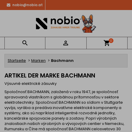
nobio@nobio.at
0


shopping_cart
Startseite
Marken
Bachmann
ARTIKEL DER MARKE BACHMANN
Výsuvné elektrické zásuvky
Spoločnosť BACHMANN, založená v roku 1947, je spoločnosť
spravovaná vlastníkom s globálnou prítomnosťou v sektore
elektrotechniky. Spoločnosť BACHMANN so sídlom v Stuttgarte
vyvíja, vyrába a predáva inovatívne elektrické komponenty a
systémy, ako sú napríklad inteligentné rozvodné jednotky,
kancelárske spojovacie panely a zostavy. Popri výrobných
znalostiach našich výrobných a vývojových centier v Nemecku,
Rumunsku a Číne má spoločnosť BACHMANN celosvetovo 30