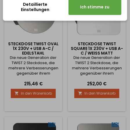
erhältlich) Die obere...
erhältlich) Die obere...
Detaillierte
Ich stimme zu
Einstellungen
STECKDOSE TWIST OVAL
STECKDOSE TWIST
1X 230V + USB A-C /
SQUARE 1X 230V + USB A-
EDELSTAHL
C / WEISS MATT
Die neue Generation der
Die neue Generation der
TWIST 2 Steckdose, die
TWIST 2 Steckdose, die
mehrere Verbesserungen
mehrere Verbesserungen
gegenüber ihrem
gegenüber ihrem
Vorgänger bringt. Diese
Vorgänger bringt. Diese
Preis
Preis
215,46 €
252,00 €
Neuerungen sind im
Neuerungen sind im
Wesentlichen:
Wesentlichen:
In den Warenkorb
In den Warenkorb


Automatische Öffnung der
Automatisches Öffnen der
Schublade bei Betätigung
Schublade beim Drücken
des mittleren Knopfes
des mittleren Knopfes
Hochwertige Verarbeitung
Hochwertige Verarbeitung
mit Fingerabdruckschutz
mit Fingerabdruckschutz
Neues Schubladendesign
Neues Schubladendesign
(jetzt auch in eckiger und
(jetzt auch in eckiger und