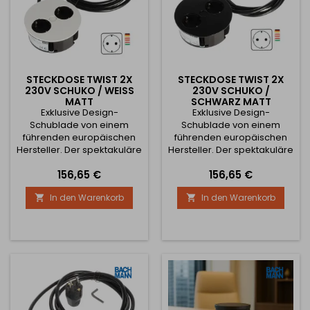
STECKDOSE TWIST 2X
STECKDOSE TWIST 2X
230V SCHUKO / WEISS M
230V SCHUKO /
ATT
SCHWARZ MATT
Exklusive Design-
Exklusive Design-
Schublade von einem
Schublade von einem
führenden europäischen
führenden europäischen
Hersteller. Der spektakuläre
Hersteller. Der spektakuläre
Verschluss der Löcher
Verschluss der Löcher
Preis
Preis
156,65 €
156,65 €
garantiert ein perfektes
garantiert ein perfektes
Erscheinungsbild bei
Erscheinungsbild bei
In den Warenkorb
In den Warenkorb


Nichtgebrauch.Geeignet für
Nichtgebrauch.Geeignet für
Küchenschränke auf
Küchenschränke auf
Arbeitsplatten. Das
Arbeitsplatten. Das
Montageloch beträgt 105
Montageloch beträgt 105
mm. Die Schublade ist für
mm. Die Schublade ist für
den deutschen,
den deutschen,
österreichischen und
österreichischen und
ungarischen Markt nach
ungarischen Markt nach
der SCHUKO-Norm
der SCHUKO-Norm