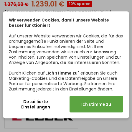
1.239,01 €
1.376,68 €
10% sparen
Kompaktplatten,
extrem beständig gegen Chemikalien,
( Der niedrigste Preis der letzten Tage lag bei
1.191,36 €
)
gesundheitlich unbedenklich auch im Kontakt mit
Preise inkl. MwSt. zzgl. Versandkosten
i
Wir verwenden Cookies, damit unsere Website
Lebensmitteln,
besser funktioniert
leicht zu verarbeitendes Material,
einfache Pflegung und Reinigung.
In den Warenkorb
Menge

Auf unserer Website verwenden wir Cookies, die für das
ordnungsgemäße Funktionieren der Seite und
bequemes Einkaufen notwendig sind. Mit Ihrer
19.08.26
Voraussichtlicher Liefertermin
-
.
Zustimmung verwenden wir sie auch zur Anpassung
von Inhalten, zum Speichern von Einstellungen und zur
Übergroßes Produkt
- für dieses Produkt besteht kein
Anzeige von Angeboten, die Sie interessieren könnten.
Anspruch auf kostenlosen Versand
Durch Klicken auf
„Ich stimme zu"
erlauben Sie auch
Marketing-Cookies und die Datenfreigabe an unsere
Partner für personalisierte Werbung. Sie können Ihre
BESCHREIBUNG
ARTIKELDETAILS
Zustimmung jederzeit in den Einstellungen ändern.
Detaillierte
Ich stimme zu
Einstellungen