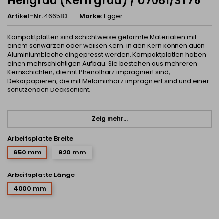
Hellgrau (Kern grau) / U7081/ST76
Artikel-Nr.
466583
Marke:
Egger
Kompaktplatten sind schichtweise geformte Materialien mit
einem schwarzen oder weißen Kern. In den Kern können auch
Aluminiumbleche eingepresst werden. Kompaktplatten haben
einen mehrschichtigen Aufbau. Sie bestehen aus mehreren
Kernschichten, die mit Phenolharz imprägniert sind,
Dekorpapieren, die mit Melaminharz imprägniert sind und einer
schützenden Deckschicht.
Wir verfügen über eine professionelle Technik, um
Kompaktplatten auch mit Ausschnitten individuell zu gestalten.
Zeig mehr...
Kontaktieren Sie uns unter nobio@nobio.sk oder unter 032 321 77
11
Arbeitsplatte Breite
650 mm
920 mm
Eigenschaften der Kompaktplatte:
Feuchtigkeits- und Wasserbeständigkeit,
Arbeitsplatte Länge
Beständigkeit gegen extreme Temperaturen (-80°C~+120°C)
4000 mm
Schlag- und Abriebfestigkeit,
Dimensionsstabilität, je nach Dicke erfüllen sie auch eine
selbsttragende Funktion,
gute Feuerbeständigkeit ausgewählter Typen von